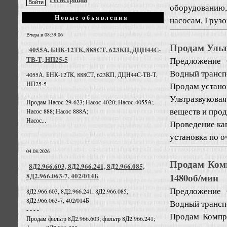
оборудованию,
Новые объявления
насосам, Грузо
Вчера в 08:39:06
Продам Ульт
4055А, БНК-12ТК, 888СТ, 623КП, ДЦН44С-
ТВ-Т, НП25-5
Предложение
Водный трансп
4055А, БНК-12ТК, 888СТ, 623КП, ДЦН44С-ТВ-Т,
НП25-5
Продам установ
- - - -
Ультразвукова
Продам Насос 29-623; Насос 4020; Насос 4055А;
веществ и прод
Насос 888; Насос 888А;
Насос...
Проведение ка
установка по оч
04.08.2026
Продам Комп
8Д2.966.603, 8Д2.966.241, 8Д2.966.085,
1480об/мин
8Д2.966.063-7, 402/014Б
Предложение
8Д2.966.603, 8Д2.966.241, 8Д2.966.085,
8Д2.966.063-7, 402/014Б
Водный трансп
- - - -
Продам Компре
Продам фильтр 8Д2.966.603; фильтр 8Д2.966.241;