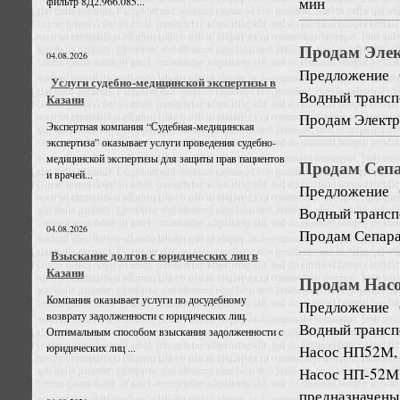
мин
фильтр 8Д2.966.085...
Продам Элек
04.08.2026
Предложение
Услуги судебно-медицинской экспертизы в
Водный трансп
Казани
Продам Электр
Экспертная компания “Судебная-медицинская
экспертиза” оказывает услуги проведения судебно-
медицинской экспертизы для защиты прав пациентов
Продам Сепа
и врачей...
Предложение
Водный трансп
04.08.2026
Продам Сепарат
Взыскание долгов с юридических лиц в
Казани
Продам Нас
Компания оказывает услуги по досудебному
Предложение
возврату задолженности с юридических лиц.
Водный трансп
Оптимальным способом взыскания задолженности с
юридических лиц ...
Насос НП52М,
Насос НП-52М
предназначен