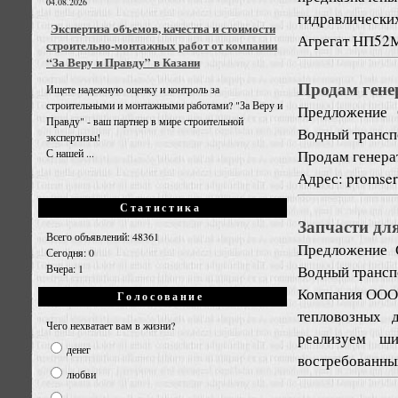
04.08.2026
гидравлически
Экспертиза объемов, качества и стоимости
Агрегат НП52М
строительно-монтажных работ от компании
“За Веру и Правду” в Казани
Продам гене
Ищете надежную оценку и контроль за
строительными и монтажными работами? "За Веру и
Предложение
Правду" - ваш партнер в мире строительной
Водный трансп
экспертизы!
Продам генера
С нашей ...
Адрес: promse
Статистика
Запчасти дл
Всего объявлений: 48361
Предложение
Сегодня: 0
Водный трансп
Вчера: 1
Компания ООО 
Голосование
тепловозных 
Чего нехватает вам в жизни?
реализуем ши
денег
востребованных
любви