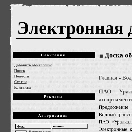
Электронная 
Доска о
Навигация
Добавить объявление
Поиск
Новости
Главная
Вод
»
Статьи
Контакты
ПАО Уралк
Реклама
ассортимент
Предложение
Водный трансп
Авторизация
ПАО «Уралкали
Электронные к
Регистрация