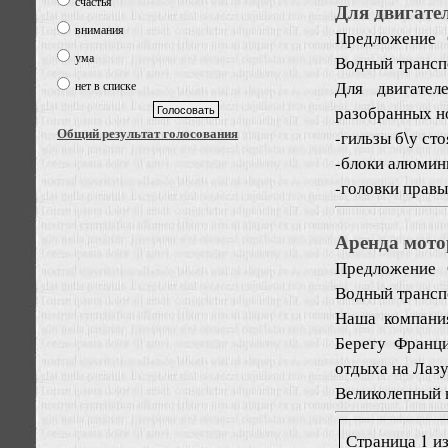
счастья
Для двигателе
внимания
Предложение
ума
Водный трансп
Для двигател
нет в списке
разобранных н
Общий результат голосования
-гильзы б\у ст
-блоки алюмини
-головки правые
Аренда мото
Предложение
Водный транспо
Наша компани
Берегу Франци
отдыха на Лазу
Великолепный в
Страница 1 и