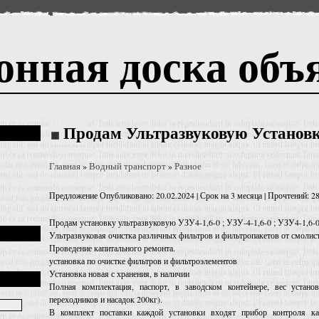
онная доска объ
Продам Ультразвуковую Установк
Главная
Водный транспорт
Разное
»
»
Предложение
Опубликовано: 20.02.2024 | Срок на 3 месяца | Прочтений: 2
Продам установку ультразвуковую УЗУ4-1,6-0 ; УЗУ-4-1,6-0 ; УЗУ4-1,6-
Ультразвуковая очистка различных фильтров и фильтропакетов от смолис
Проведение капитального ремонта.
установка по очистке фильтров и фильтроэлементов
Установка новая с хранения, в наличии
Полная комплектация, паспорт, в заводском контейнере, вес устано
переходников и насадок 200кг).
В комплект поставки каждой установки входят прибор контроля ка