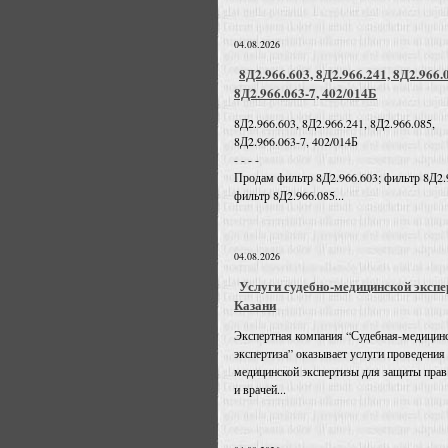
04.08.2026
8Д2.966.603, 8Д2.966.241, 8Д2.966.
8Д2.966.063-7, 402/014Б
8Д2.966.603, 8Д2.966.241, 8Д2.966.085,
8Д2.966.063-7, 402/014Б
- - - -
Продам фильтр 8Д2.966.603; фильтр 8Д2.
фильтр 8Д2.966.085...
04.08.2026
Услуги судебно-медицинской экспе
Казани
Экспертная компания “Судебная-медицин
экспертиза” оказывает услуги проведения
медицинской экспертизы для защиты прав
и врачей...