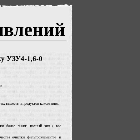
явлений
у УЗУ4-1,6-0
88
0
тых веществ и продуктов коксования.
вки более 500кг, полный зип ( вес
чества очистки фильтроэлементов и