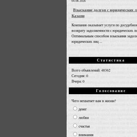
04.08.2026
Взыскание долгов с юридических л
Казани
Компания оказывает услуги по досудебно
возврату задолженности с юридических л
Оптимальным способом взыскания задолж
юридических лиц ...
Статистика
Всего объявлений: 48362
Сегодня: 0
Вчера: 0
Голосование
Чего нехватает вам в жизни?
денег
любви
счастья
внимания