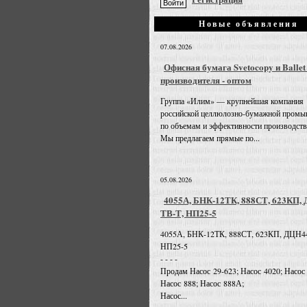
Новые объявления
07.08.2026
Офисная бумага Svetocopy и Ballet
производителя - оптом
Группа «Илим» — крупнейшая компания
российской целлюлозно-бумажной промы
по объемам и эффективности производств
Мы предлагаем прямые по...
05.08.2026
4055А, БНК-12ТК, 888СТ, 623КП,
ТВ-Т, НП25-5
4055А, БНК-12ТК, 888СТ, 623КП, ДЦН4
НП25-5
- - - -
Продам Насос 29-623; Насос 4020; Насос
Насос 888; Насос 888А;
Насос...