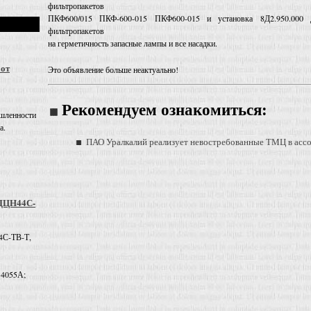
фильтропакетов
ПКФ600/015 ПКФ-600-015 ПКФ600-015 и установка 8Д2.950.000 
фильтропакетов
на герметичность запасные лампы и все насадки.
 от
Это объявление больше неактуально!
Рекомендуем ознакомиться:
шленности
а.
ПАО Уралкалий реализует невостребованные ТМЦ в асс
 ДЦН44С-
4С-ТВ-Т,
 4055А;