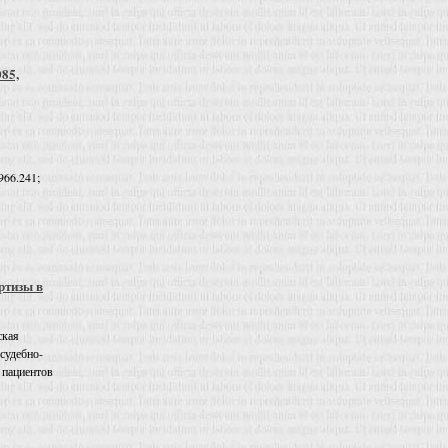
085,
966.241;
ртизы в
ская
 судебно-
 пациентов