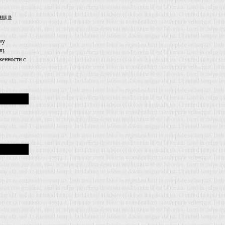
иц в
му
иц.
енности с