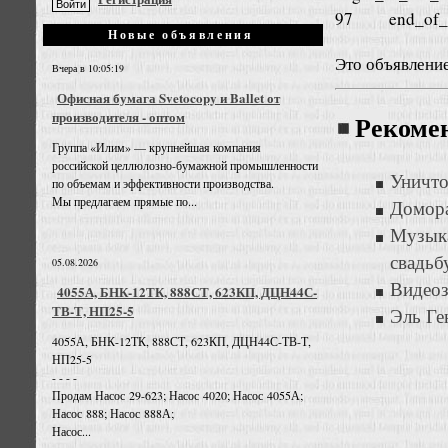
97 end_of_th
Новые объявления
Это объявлени
Вчера в 10:05:19
Офисная бумага Svetocopy и Ballet от
производителя - оптом
Рекоме
Группа «Илим» — крупнейшая компания
российской целлюлозно-бумажной промышленности
Уничто
по объемам и эффективности производства.
Мы предлагаем прямые по...
Домора
Музыка
свадьб
05.08.2026
Видеоз
4055А, БНК-12ТК, 888СТ, 623КП, ДЦН44С-
ТВ-Т, НП25-5
Эль Ге
4055А, БНК-12ТК, 888СТ, 623КП, ДЦН44С-ТВ-Т,
НП25-5
- - - -
Продам Насос 29-623; Насос 4020; Насос 4055А;
Насос 888; Насос 888А;
Насос...