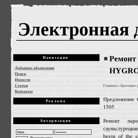
Электронная 
Ремонт
Навигация
Добавить объявление
HYGR
Поиск
Новости
Статьи
Главная
Бытовые 
»
Контакты
Предложение
Реклама
1505
Ремонт пар
Авторизация
сауны,турецк
begin_of_
Регистрация