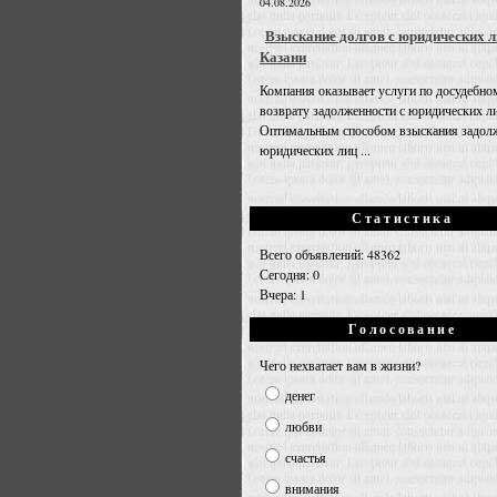
04.08.2026
Взыскание долгов с юридических л
Казани
Компания оказывает услуги по досудебно
возврату задолженности с юридических л
Оптимальным способом взыскания задолж
юридических лиц ...
Статистика
Всего объявлений: 48362
Сегодня: 0
Вчера: 1
Голосование
Чего нехватает вам в жизни?
денег
любви
счастья
внимания