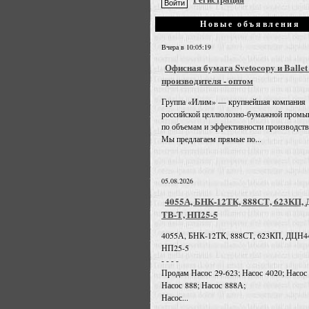
Новые объявления
Вчера в 10:05:19
Офисная бумага Svetocopy и Ballet
производителя - оптом
Группа «Илим» — крупнейшая компания
российской целлюлозно-бумажной промы
по объемам и эффективности производств
Мы предлагаем прямые по...
05.08.2026
4055А, БНК-12ТК, 888СТ, 623КП,
ТВ-Т, НП25-5
4055А, БНК-12ТК, 888СТ, 623КП, ДЦН4
НП25-5
- - - -
Продам Насос 29-623; Насос 4020; Насос
Насос 888; Насос 888А;
Насос...