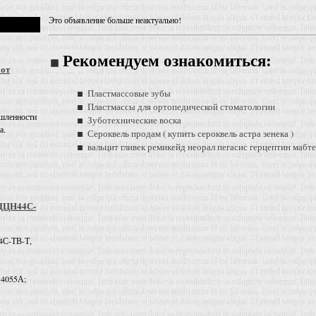
Это объявление больше неактуально!
Рекомендуем ознакомиться:
 от
Пластмассовые зубы
Пластмассы для ортопедической стоматологии
шленности
Зуботехнические воска
а.
Сероквель продам ( купить сероквель астра зенека )
вальцит гливек ремикейд неорал пегасис герцептин мабте
 ДЦН44С-
4С-ТВ-Т,
 4055А;