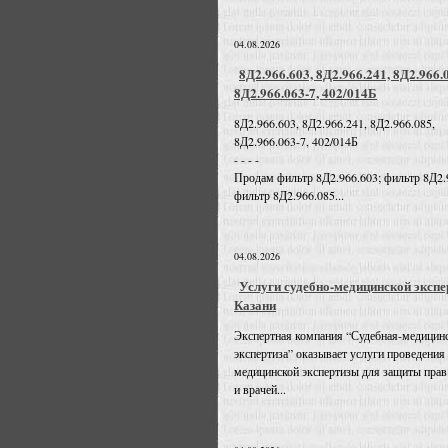
04.08.2026
8Д2.966.603, 8Д2.966.241, 8Д2.966.
8Д2.966.063-7, 402/014Б
8Д2.966.603, 8Д2.966.241, 8Д2.966.085,
8Д2.966.063-7, 402/014Б
- - - -
Продам фильтр 8Д2.966.603; фильтр 8Д2.
фильтр 8Д2.966.085...
04.08.2026
Услуги судебно-медицинской экспе
Казани
Экспертная компания “Судебная-медицин
экспертиза” оказывает услуги проведения
медицинской экспертизы для защиты прав
и врачей...