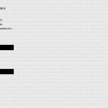
иц в
му
иц.
енности с