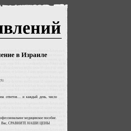
явлений
чение в Израиле
551
она ответов… и каждый день, число
рофессиональное медицинское пособие.
ываем Вас, СРАВНИТЕ НАШИ ЦЕНЫ