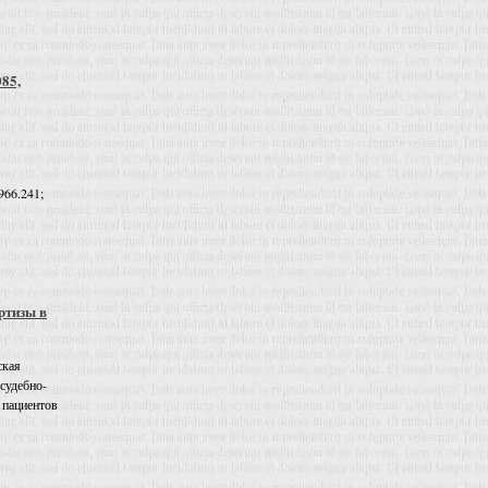
085,
966.241;
ртизы в
ская
 судебно-
 пациентов