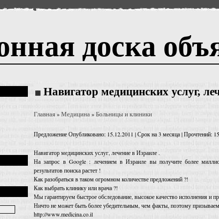
онная доска объ
Навигатор медицинских услуг, ле
Главная
Медицина
Больницы и клиники
»
»
Предложение
Опубликовано: 15.12.2011 | Срок на 3 месяца | Прочтений: 1
Навигатор медицинских услуг, лечение в Израиле .
На запрос в Google : лечением в Израиле вы получите более милли
результатов поиска растет !
Как разобраться в таком огромном количестве предложений ?!
Как выбрать клинику или врача ?!
Мы гарантируем быстрое обследование, высокое качество исполнения и п
Ничто не может быть более убедительным, чем факты, поэтому приз
http://www.medicina.co.il