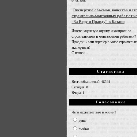
04.08.2026
Экспертиза объемов, качества и ст
строительно-монтажных работ от к
“За Веру и Правду” в Казани
Ищете надежную оценку и контроль за
строительными и монтажными работами? 
Правду" - ваш партнер в мире строительн
экспертизы!
С нашей ...
Статистика
Всего объявлений: 48361
Сегодня: 0
Вчера: 1
Голосование
Чего нехватает вам в жизни?
денег
любви