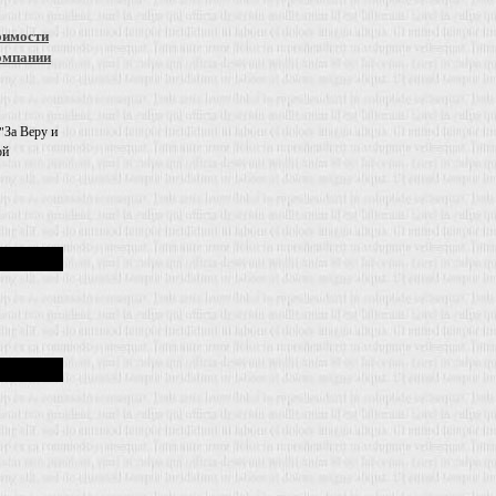
оимости
омпании
"За Веру и
ой