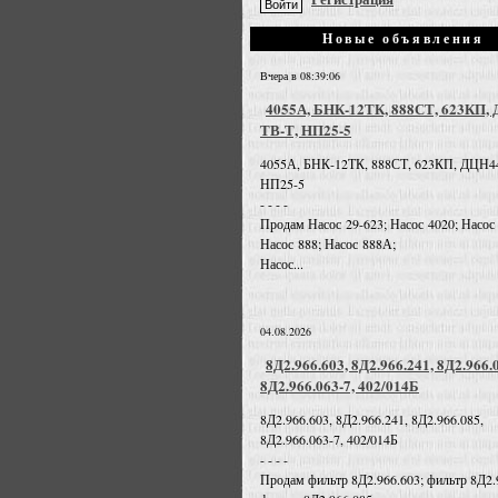
Новые объявления
Вчера в 08:39:06
4055А, БНК-12ТК, 888СТ, 623КП,
ТВ-Т, НП25-5
4055А, БНК-12ТК, 888СТ, 623КП, ДЦН4
НП25-5
- - - -
Продам Насос 29-623; Насос 4020; Насос
Насос 888; Насос 888А;
Насос...
04.08.2026
8Д2.966.603, 8Д2.966.241, 8Д2.966.
8Д2.966.063-7, 402/014Б
8Д2.966.603, 8Д2.966.241, 8Д2.966.085,
8Д2.966.063-7, 402/014Б
- - - -
Продам фильтр 8Д2.966.603; фильтр 8Д2.