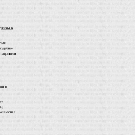
ртизы в
ская
 судебно-
 пациентов
иц в
му
иц.
енности с