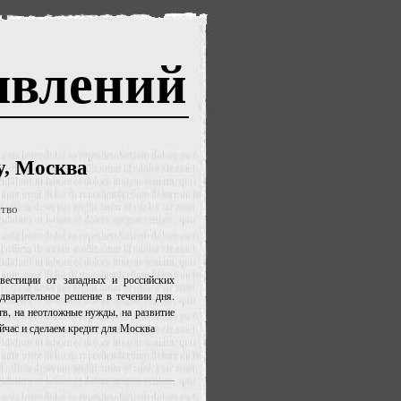
явлений
у, Москва
ство
вестиции от западных и российских
дварительное решение в течении дня.
тв, на неотложные нужды, на развитие
йчас и сделаем кредит для Москва