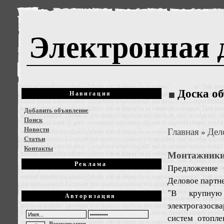
Электронная 
Доска о
Навигация
Добавить объявление
Поиск
Новости
Главная
Дел
»
Статьи
Контакты
Монтажники 
Реклама
Предложение
Деловое партне
"В крупную 
Авторизация
электрогазосв
систем отопл
Регистрация