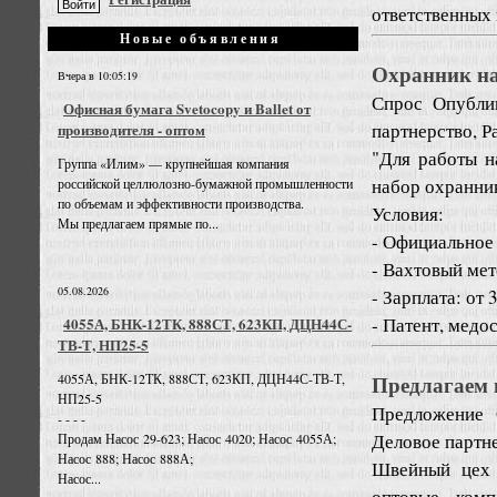
ответственных 
Новые объявления
Охранник на
Вчера в 10:05:19
Спрос
Опубли
Офисная бумага Svetocopy и Ballet от
партнерство, Р
производителя - оптом
"Для работы н
Группа «Илим» — крупнейшая компания
набор охранни
российской целлюлозно-бумажной промышленности
по объемам и эффективности производства.
Условия:
Мы предлагаем прямые по...
- Официальное 
- Вахтовый мет
05.08.2026
- Зарплата: от 
- Патент, медос
4055А, БНК-12ТК, 888СТ, 623КП, ДЦН44С-
ТВ-Т, НП25-5
Предлагаем 
4055А, БНК-12ТК, 888СТ, 623КП, ДЦН44С-ТВ-Т,
НП25-5
Предложение
- - - -
Деловое партне
Продам Насос 29-623; Насос 4020; Насос 4055А;
Насос 888; Насос 888А;
Швейный цех 
Насос...
оптовые комп