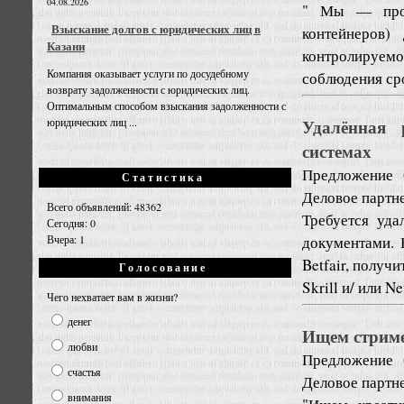
04.08.2026
" Мы — произ
Взыскание долгов с юридических лиц в
контейнеров)
Казани
контролируем
Компания оказывает услуги по досудебному
соблюдения сро
возврату задолженности с юридических лиц.
Оптимальным способом взыскания задолженности с
Удалённая 
юридических лиц ...
системах
Предложение
Статистика
Деловое партне
Всего объявлений: 48362
Требуется уд
Сегодня: 0
документами. 
Вчера: 1
Betfair, получ
Голосование
Skrill и/ или Ne
Чего нехватает вам в жизни?
денег
Ищем стриме
любви
Предложение
счастья
Деловое партне
внимания