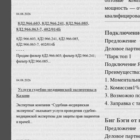
мощность — от
04.08.2026
квалифицирова
8Д2.966.603, 8Д2.966.241, 8Д2.966.085,
8Д2.966.063-7, 402/014Б
Подключение
8Д2.966.603, 8Д2.966.241, 8Д2.966.085,
Предложение
8Д2.966.063-7, 402/014Б
Деловое партне
- - - -
"Парк топ 1
Продам фильтр 8Д2.966.603; фильтр 8Д2.966.241;
фильтр 8Д2.966.085...
Подключение Я
Преимущества
1. Моментальн
04.08.2026
2. Комиссия1%
Услуги судебно-медицинской экспертизы в
3. Возможно по
Казани
4. Заправка с т
Экспертная компания “Судебная-медицинская
экспертиза” оказывает услуги проведения судебно-
медицинской экспертизы для защиты прав пациентов
Биг Бэги от
и врачей...
Предложение
Деловое партне