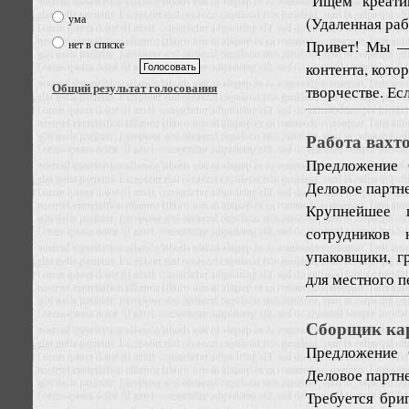
"Ищем креати
ума
(Удаленная раб
Привет! Мы —
нет в списке
контента, кото
Общий результат голосования
творчестве. Если
Работа вахт
Предложение
Деловое партне
Крупнейшее п
сотрудников 
упаковщики, г
для местного пе
Сборщик ка
Предложение
Деловое партне
Требуется бри