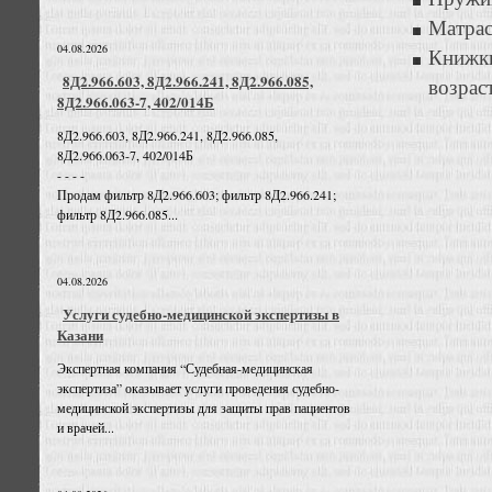
Матрас
04.08.2026
Книжки
8Д2.966.603, 8Д2.966.241, 8Д2.966.085,
возраст
8Д2.966.063-7, 402/014Б
8Д2.966.603, 8Д2.966.241, 8Д2.966.085,
8Д2.966.063-7, 402/014Б
- - - -
Продам фильтр 8Д2.966.603; фильтр 8Д2.966.241;
фильтр 8Д2.966.085...
04.08.2026
Услуги судебно-медицинской экспертизы в
Казани
Экспертная компания “Судебная-медицинская
экспертиза” оказывает услуги проведения судебно-
медицинской экспертизы для защиты прав пациентов
и врачей...