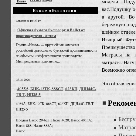
модели .Поду
вас.Подушку о
Новые объявления
в другой. Во
Сегодня в 10:05:19
бережную под
Офисная бумага Svetocopy и Ballet от
шейном отделе
производителя - оптом
Изящный Футл
Группа «Илим» — крупнейшая компания
Преимущество 
российской целлюлозно-бумажной промышленности
Матрасы на н
по объемам и эффективности производства.
матрасы. Нату
Мы предлагаем прямые по...
Возможно оплат
05.08.2026
Это объявлени
4055А, БНК-12ТК, 888СТ, 623КП, ДЦН44С-
ТВ-Т, НП25-5
Рекоме
4055А, БНК-12ТК, 888СТ, 623КП, ДЦН44С-ТВ-Т,
НП25-5
- - - -
Беспру
Продам Насос 29-623; Насос 4020; Насос 4055А;
Насос 888; Насос 888А;
Матрас
Насос...
Пружи