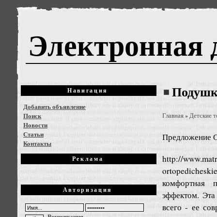
Электронная 
Подушк
Навигация
Добавить объявление
Поиск
Главная
Детские 
»
Новости
Статьи
Предложение
О
Контакты
http://www.mat
Реклама
ortopedicheski
комфортная 
Авторизация
эффектом. Эта
всего - ее со
Регистрация