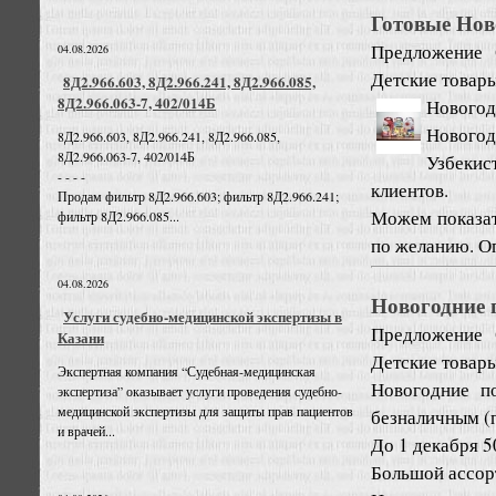
Готовые Нов
Предложение
04.08.2026
Детские товары
8Д2.966.603, 8Д2.966.241, 8Д2.966.085,
8Д2.966.063-7, 402/014Б
Новогод
Новогод
8Д2.966.603, 8Д2.966.241, 8Д2.966.085,
8Д2.966.063-7, 402/014Б
Узбекис
- - - -
клиентов.
Продам фильтр 8Д2.966.603; фильтр 8Д2.966.241;
Можем показат
фильтр 8Д2.966.085...
по желанию. Опт
04.08.2026
Новогодние 
Услуги судебно-медицинской экспертизы в
Предложение
Казани
Детские товары
Экспертная компания “Судебная-медицинская
Новогодние п
экспертиза” оказывает услуги проведения судебно-
медицинской экспертизы для защиты прав пациентов
безналичным (
и врачей...
До 1 декабря 5
Большой ассорт