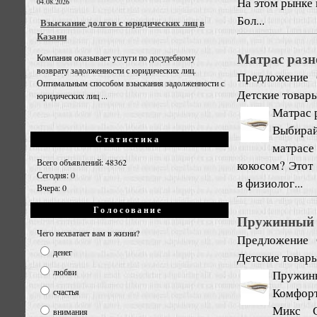
На этом рынке 
04.08.2026
Бол...
Взыскание долгов с юридических лиц в
Казани
Матрас разн
Компания оказывает услуги по досудебному
возврату задолженности с юридических лиц.
Предложение
Оптимальным способом взыскания задолженности с
Детские товары
юридических лиц ...
Матрас 
Выбирай
Статистика
матрасе
Всего объявлений: 48362
кокосом? Этот
Сегодня: 0
в физиолог...
Вчера: 0
Голосование
Пружинный 
Чего нехватает вам в жизни?
Предложение
денег
Детские товары
любви
Пружинн
Комфорт
счастья
Микс С
внимания