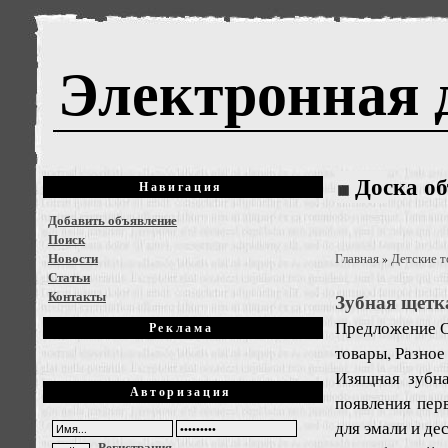
Электронная 
Доска о
Навигация
Добавить объявление
Поиск
Новости
Главная
Детские 
»
Статьи
Контакты
Зубная щетка
Предложение
О
Реклама
товары, Разное
Изящная зубн
Авторизация
появления пер
для эмали и де
Регистрация