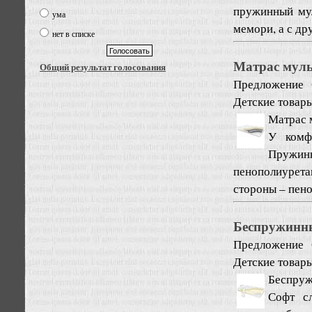
пружинный мул
ума
мемори, а с дру
нет в списке
Матрас муль
Общий результат голосования
Предложение
Детские товары
Матрас 
У комф
Пружи
пенополиурет
стороны – пено
Беспружинны
Предложение
Детские товары
Беспруж
Софт с