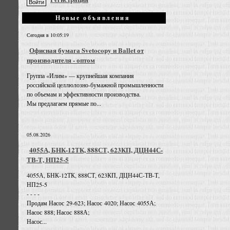
Новые объявления
Сегодня в 10:05:19
Офисная бумага Svetocopy и Ballet от
производителя - оптом
Группа «Илим» — крупнейшая компания
российской целлюлозно-бумажной промышленности
по объемам и эффективности производства.
Мы предлагаем прямые по...
05.08.2026
4055А, БНК-12ТК, 888СТ, 623КП, ДЦН44С-
ТВ-Т, НП25-5
4055А, БНК-12ТК, 888СТ, 623КП, ДЦН44С-ТВ-Т,
НП25-5
- - - -
Продам Насос 29-623; Насос 4020; Насос 4055А;
Насос 888; Насос 888А;
Насос...