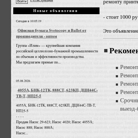
ремонту принт
Новые объявления
- стоит 1000 р
Сегодня в 10:05:19
Это объявлени
Офисная бумага Svetocopy и Ballet от
производителя - оптом
Группа «Илим» — крупнейшая компания
Рекоме
российской целлюлозно-бумажной промышленности
по объемам и эффективности производства.
Мы предлагаем прямые по...
Ремонт
Ремонт
05.08.2026
Ремонт
4055А, БНК-12ТК, 888СТ, 623КП, ДЦН44С-
Ремонт
ТВ-Т, НП25-5
Срочны
4055А, БНК-12ТК, 888СТ, 623КП, ДЦН44С-ТВ-Т,
выезд-
НП25-5
- - - -
Продам Насос 29-623; Насос 4020; Насос 4055А;
Насос 888; Насос 888А;
Насос...