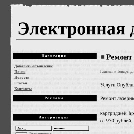
Электронная 
Ремонт
Навигация
Добавить объявление
Поиск
Главная
Товары дл
»
Новости
Статьи
Услуги
Опублик
Контакты
Ремонт лазерны
Реклама
картриджей hp
Авторизация
от 950 рублей,
Регистрация