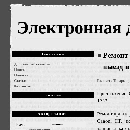
Электронная 
Ремонт 
Навигация
Добавить объявление
выезд 
Поиск
Новости
Статьи
Главная
Товары дл
»
Контакты
Предложение
Реклама
1552
Ремонт принтер
Авторизация
Canon, HP, к
заправка карт
Регистрация