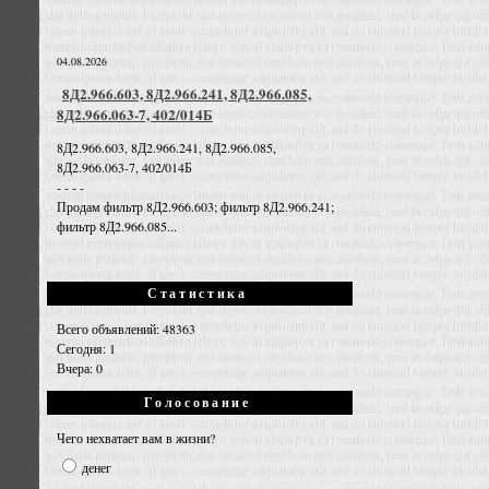
04.08.2026
8Д2.966.603, 8Д2.966.241, 8Д2.966.085,
8Д2.966.063-7, 402/014Б
8Д2.966.603, 8Д2.966.241, 8Д2.966.085,
8Д2.966.063-7, 402/014Б
- - - -
Продам фильтр 8Д2.966.603; фильтр 8Д2.966.241;
фильтр 8Д2.966.085...
Статистика
Всего объявлений: 48363
Сегодня: 1
Вчера: 0
Голосование
Чего нехватает вам в жизни?
денег