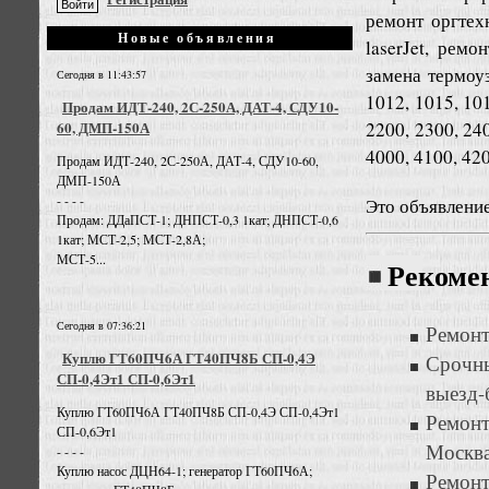
ремонт оргтех
Новые объявления
laserJet, рем
замена термоуз
Сегодня в 11:43:57
1012, 1015, 101
Продам ИДТ-240, 2С-250А, ДАТ-4, СДУ10-
2200, 2300, 240
60, ДМП-150А
4000, 4100, 420
Продам ИДТ-240, 2С-250А, ДАТ-4, СДУ10-60,
ДМП-150А
- - - -
Это объявлени
Продам: ДДаПСТ-1; ДНПСТ-0,3 1кат; ДНПСТ-0,6
1кат; МСТ-2,5; МСТ-2,8А;
МСТ-5...
Рекоме
Сегодня в 07:36:21
Ремонт
Куплю ГТ60ПЧ6А ГТ40ПЧ8Б СП-0,4Э
Срочны
СП-0,4Эт1 СП-0,6Эт1
выезд-
Куплю ГТ60ПЧ6А ГТ40ПЧ8Б СП-0,4Э СП-0,4Эт1
Ремон
СП-0,6Эт1
Москв
- - - -
Куплю насос ДЦН64-1; генератор ГТ60ПЧ6А;
Ремон