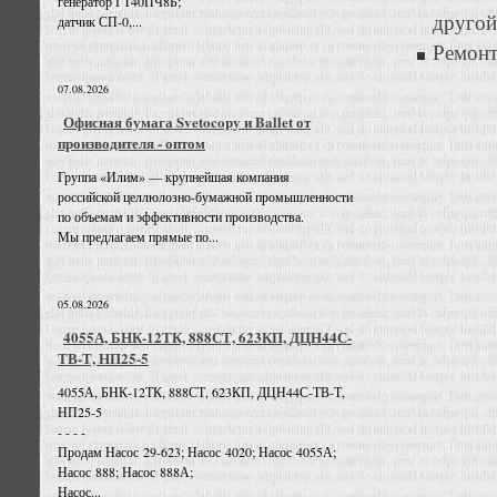
генератор ГТ40ПЧ8Б;
другой
датчик СП-0,...
Ремонт
07.08.2026
Офисная бумага Svetocopy и Ballet от
производителя - оптом
Группа «Илим» — крупнейшая компания
российской целлюлозно-бумажной промышленности
по объемам и эффективности производства.
Мы предлагаем прямые по...
05.08.2026
4055А, БНК-12ТК, 888СТ, 623КП, ДЦН44С-
ТВ-Т, НП25-5
4055А, БНК-12ТК, 888СТ, 623КП, ДЦН44С-ТВ-Т,
НП25-5
- - - -
Продам Насос 29-623; Насос 4020; Насос 4055А;
Насос 888; Насос 888А;
Насос...