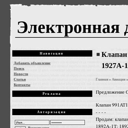
Электронная 
Клапан 
Навигация
Добавить объявление
1927А-
Поиск
Новости
Статьи
Главная
Авиация
»
Контакты
Предложение
О
Реклама
Клапан 991АТ1
- - - -
Авторизация
Продам: клапа
1892А-1Т; 189
Регистрация