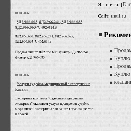
E-m
Эл. почта: [
04.08.2026
mail.ru
Сайт:
8Д2.966.603, 8Д2.966.241, 8Д2.966.085,
8Д2.966.063-7, 402/014Б
Рекоме
8Д2.966.603, 8Д2.966.241, 8Д2.966.085,
8Д2.966.063-7, 402/014Б
- - - -
Прода
Продам фильтр 8Д2.966.603; фильтр 8Д2.966.241;
Куплю 
фильтр 8Д2.966.085...
Прода
Куплю
04.08.2026
клапан
Услуги судебно-медицинской экспертизы в
Казани
Экспертная компания “Судебная-медицинская
экспертиза” оказывает услуги проведения судебно-
медицинской экспертизы для защиты прав пациентов
и врачей...