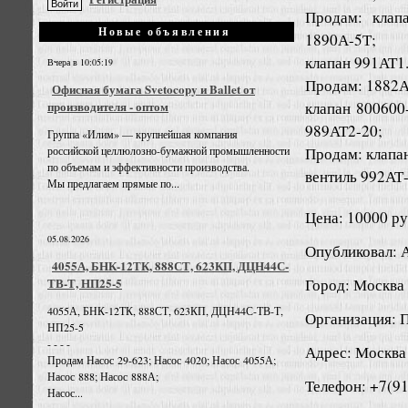
Продам: клап
Новые объявления
1890А-5Т;
клапан 991АТ1
Вчера в 10:05:19
Продам: 1882А
Офисная бумага Svetocopy и Ballet от
клапан 800600
производителя - оптом
989АТ2-20;
Группа «Илим» — крупнейшая компания
Продам: клапан
российской целлюлозно-бумажной промышленности
по объемам и эффективности производства.
вентиль 992АТ
Мы предлагаем прямые по...
Цена: 10000 ру
05.08.2026
Опубликовал: 
4055А, БНК-12ТК, 888СТ, 623КП, ДЦН44С-
Город: Москва
ТВ-Т, НП25-5
4055А, БНК-12ТК, 888СТ, 623КП, ДЦН44С-ТВ-Т,
Организация: 
НП25-5
- - - -
Адрес: Москва
Продам Насос 29-623; Насос 4020; Насос 4055А;
Насос 888; Насос 888А;
Телефон: +7(9
Насос...