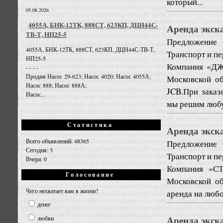
который...
05.08.2026
4055А, БНК-12ТК, 888СТ, 623КП, ДЦН44С-
Аренда экс
ТВ-Т, НП25-5
Предложение
4055А, БНК-12ТК, 888СТ, 623КП, ДЦН44С-ТВ-Т,
Транспорт и пе
НП25-5
Компания «ДЖ
- - - -
Продам Насос 29-623; Насос 4020; Насос 4055А;
Московской об
Насос 888; Насос 888А;
JCB.При заказ
Насос...
мы решим люб
Статистика
Аренда экск
Всего объявлений: 48365
Предложение
Сегодня: 3
Транспорт и пе
Вчера: 0
Компания «СТ
Голосование
Московской об
Чего нехватает вам в жизни?
аренда на любо
денег
Аренда экск
любви