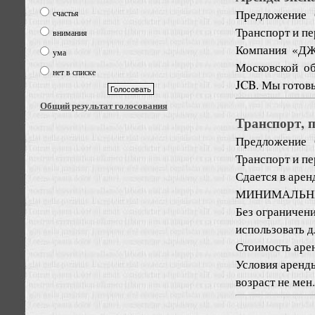
Предложение
счастья
Транспорт и пе
внимания
Компания «ДЖ
ума
Московской об
нет в списке
JCB. Мы готов
Общий результат голосования
Транспорт, п
Предложение
Транспорт и пе
Сдается в аре
МИНИМАЛЬНЫ
Без ограничен
использовать дл
Стоимость арен
Условия аренд
возраст не мен.