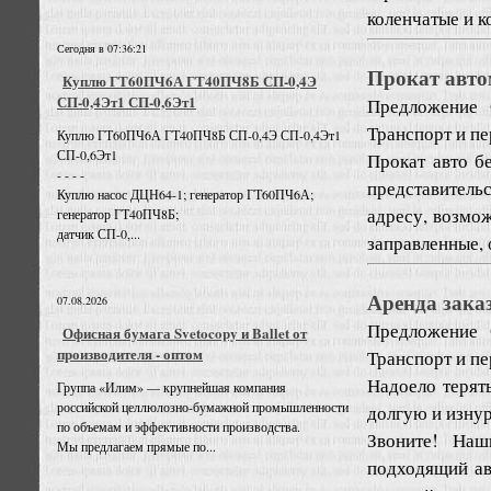
коленчатые и к
Сегодня в 07:36:21
Прокат авто
Куплю ГТ60ПЧ6А ГТ40ПЧ8Б СП-0,4Э
СП-0,4Эт1 СП-0,6Эт1
Предложение
Транспорт и пе
Куплю ГТ60ПЧ6А ГТ40ПЧ8Б СП-0,4Э СП-0,4Эт1
СП-0,6Эт1
Прокат авто б
- - - -
представитель
Куплю насос ДЦН64-1; генератор ГТ60ПЧ6А;
адресу, возмож
генератор ГТ40ПЧ8Б;
датчик СП-0,...
заправленные, 
Аренда заказ
07.08.2026
Предложение
Офисная бумага Svetocopy и Ballet от
производителя - оптом
Транспорт и пе
Надоело терят
Группа «Илим» — крупнейшая компания
российской целлюлозно-бумажной промышленности
долгую и изну
по объемам и эффективности производства.
Звоните! Наш
Мы предлагаем прямые по...
подходящий ав