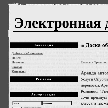
Электронная 
Доска о
Навигация
Добавить объявление
Поиск
Новости
Главная
Транспорт
»
Статьи
Контакты
Аренда авто
Услуги
Опублик
Реклама
перевозки, Аре
Компания "Гал
Авторизация
сочи премиум 
класса, а так 
Регистрация