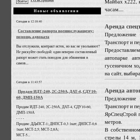
Майбах x222, 
часам....
Новые объявления
Сегодня в 12:18:40
Аренда спец
Составление рапорта военнослужащему:
Предложение
помощь адвоката
Транспорт и пе
Вы отслужили, контракт истек, но вас не увольняют?
Предоставляе
Не рискуйте свободой: один неверно составленный
автопарке ав
рапорт может стать поводом для обвинения в
самов...
гусеничном хо
на сайт, выбир
Сегодня в 11:43:57
Аренда автов
Продам ИДТ-240, 2С-250А, ДАТ-4, СДУ10-
60, ДМП-150А
Предложение
Транспорт и пе
Продам ИДТ-240, 2С-250А, ДАТ-4, СДУ10-60,
ДМП-150А
ЯрСпецСтрой п
- - - -
метров.
Продам: ДДаПСТ-1; ДНПСТ-0,3 1кат; ДНПСТ-0,6
В собственном
1кат; МСТ-2,5; МСТ-2,8А;
МСТ-5...
стрелы 14 м, 