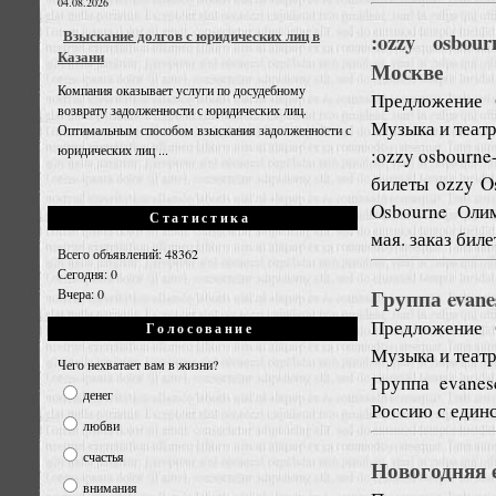
04.08.2026
Взыскание долгов с юридических лиц в
:ozzy osbou
Казани
Москве
Компания оказывает услуги по досудебному
Предложение
возврату задолженности с юридических лиц.
Музыка и теат
Оптимальным способом взыскания задолженности с
юридических лиц ...
:ozzy osbourne
билеты ozzy O
Osbourne Оли
Статистика
мая. заказ биле
Всего объявлений: 48362
Сегодня: 0
Группа evane
Вчера: 0
Предложение
Голосование
Музыка и теат
Чего нехватает вам в жизни?
Группа evanes
денег
Россию с единс
любви
счастья
Новогодняя 
внимания