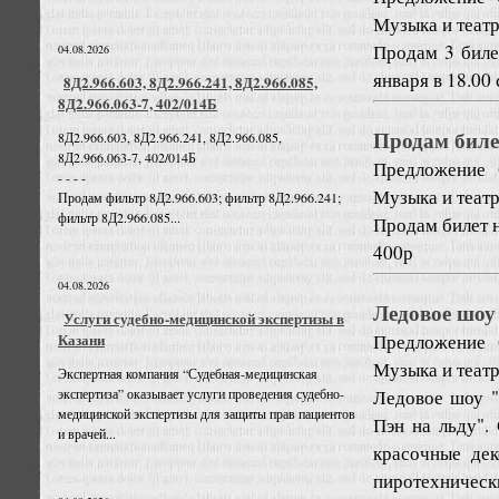
Музыка и теат
Продам 3 биле
04.08.2026
января в 18.00
8Д2.966.603, 8Д2.966.241, 8Д2.966.085,
8Д2.966.063-7, 402/014Б
Продам биле
8Д2.966.603, 8Д2.966.241, 8Д2.966.085,
8Д2.966.063-7, 402/014Б
Предложение
- - - -
Музыка и теат
Продам фильтр 8Д2.966.603; фильтр 8Д2.966.241;
фильтр 8Д2.966.085...
Продам билет 
400р
04.08.2026
Ледовое шоу
Услуги судебно-медицинской экспертизы в
Предложение
Казани
Музыка и теат
Экспертная компания “Судебная-медицинская
Ледовое шоу "
экспертиза” оказывает услуги проведения судебно-
медицинской экспертизы для защиты прав пациентов
Пэн на льду".
и врачей...
красочные дек
пиротехнически