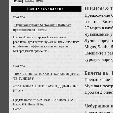
HIP-HOP & T
Новые объявления
Предложение
07.08.2026
и театры, Биле
Офисная бумага Svetocopy и Ballet от
27 марта в кл
производителя - оптом
музыкальный у
Группа «Илим» — крупнейшая компания
Лучшие предста
российской целлюлозно-бумажной промышленности
Migos, Soulja 
по объемам и эффективности производства.
Мы предлагаем прямые по...
Смешайте в ра
суровую лирику 
05.08.2026
Билеты на 
4055А, БНК-12ТК, 888СТ, 623КП, ДЦН44С-
ТВ-Т, НП25-5
Предложение
Музыка и теат
4055А, БНК-12ТК, 888СТ, 623КП, ДЦН44С-ТВ-Т,
НП25-5
Продам 2 билет
- - - -
Продам Насос 29-623; Насос 4020; Насос 4055А;
Чебурашка п
Насос 888; Насос 888А;
Насос...
Предложение