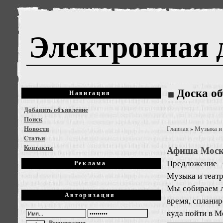
Электронная 
Доска о
Навигация
Добавить объявление
Поиск
Новости
Главная
Музыка и
»
Статьи
Контакты
Афиша Москв
Предложение
Реклама
Музыка и теат
Мы собираем л
Авторизация
время, спланир
куда пойти в М
Регистрация