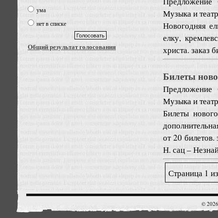
Предложение
ума
Музыка и теат
нет в списке
Новогодняя ел
елку, кремлев
Общий результат голосования
христа. заказ б
Билеты ново
Предложение
Музыка и теат
Билеты новог
дополнительна
от 20 билетов.
Н. сац – Незнай
Страница 1 из
© 2026