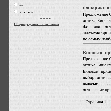
ума
Фонарики оп
нет в списке
Предложение
оптика, Бинок
Общий результат голосования
Фонарики опт
аккумуляторны
по самым наиб
Бинокли, пр
Предложение
оптика, Бинок
Бинокли, приц
выбор оптиче
включает в се
оптические при
Страница 1 из