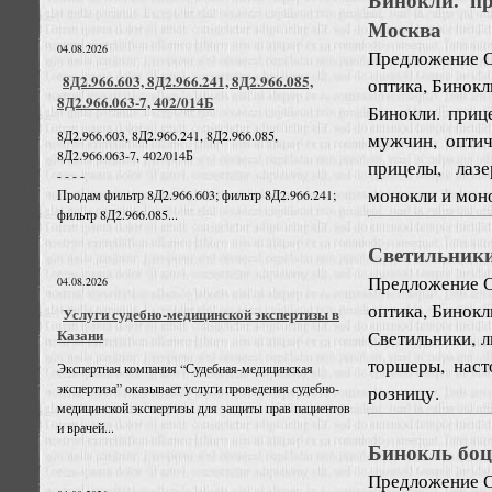
Москва
04.08.2026
Предложение
8Д2.966.603, 8Д2.966.241, 8Д2.966.085,
оптика, Бинок
8Д2.966.063-7, 402/014Б
Бинокли. приц
8Д2.966.603, 8Д2.966.241, 8Д2.966.085,
мужчин, оптич
8Д2.966.063-7, 402/014Б
прицелы, лаз
- - - -
монокли и моно
Продам фильтр 8Д2.966.603; фильтр 8Д2.966.241;
фильтр 8Д2.966.085...
Светильники
Предложение
04.08.2026
оптика, Бинок
Услуги судебно-медицинской экспертизы в
Казани
Светильники, 
торшеры, наст
Экспертная компания “Судебная-медицинская
экспертиза” оказывает услуги проведения судебно-
розницу.
медицинской экспертизы для защиты прав пациентов
и врачей...
Бинокль боц
Предложение