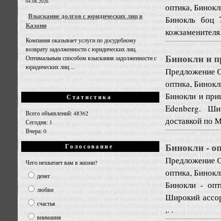
04.08.2026
оптика, Бинок
Взыскание долгов с юридических лиц в
Бинокль боц 7
Казани
кожзаменителя.
Компания оказывает услуги по досудебному
возврату задолженности с юридических лиц.
Бинокли и п
Оптимальным способом взыскания задолженности с
юридических лиц ...
Предложение
оптика, Бинок
Бинокли и приц
Статистика
Edenberg. Ши
Всего объявлений: 48362
доставкой по М
Сегодня: 1
Вчера: 0
Бинокли - о
Голосование
Предложение
Чего нехватает вам в жизни?
оптика, Бинок
денег
Бинокли - опт
любви
Широкий ассор
счастья
,. .
внимания