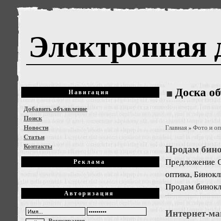
Электронная 
Доска о
Навигация
Добавить объявление
Поиск
Новости
Главная
Фото и оп
»
Статьи
Контакты
Продам бин
Предложение
Реклама
оптика, Бинок
Продам бинокль
Авторизация
Интернет-м
Регистрация