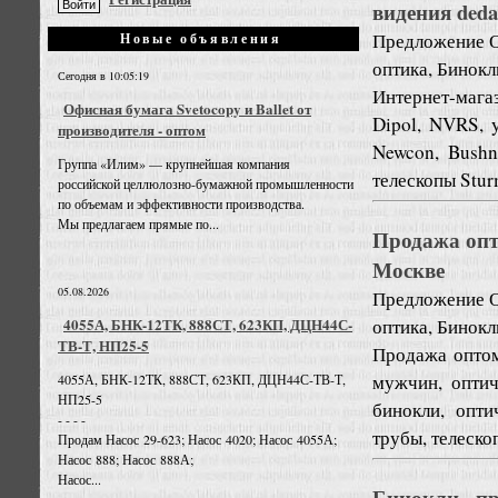
видения dedal
Предложение
Новые объявления
оптика, Бинок
Сегодня в 10:05:19
Интернет-мага
Офисная бумага Svetocopy и Ballet от
Dipol, NVRS, 
производителя - оптом
Newcon, Bushn
Группа «Илим» — крупнейшая компания
телескопы Sturm
российской целлюлозно-бумажной промышленности
по объемам и эффективности производства.
Мы предлагаем прямые по...
Продажа опт
Москве
05.08.2026
Предложение
оптика, Бинок
4055А, БНК-12ТК, 888СТ, 623КП, ДЦН44С-
ТВ-Т, НП25-5
Продажа оптом
мужчин, оптич
4055А, БНК-12ТК, 888СТ, 623КП, ДЦН44С-ТВ-Т,
НП25-5
бинокли, опти
- - - -
трубы, телеско
Продам Насос 29-623; Насос 4020; Насос 4055А;
Насос 888; Насос 888А;
Насос...
Бинокли. пр