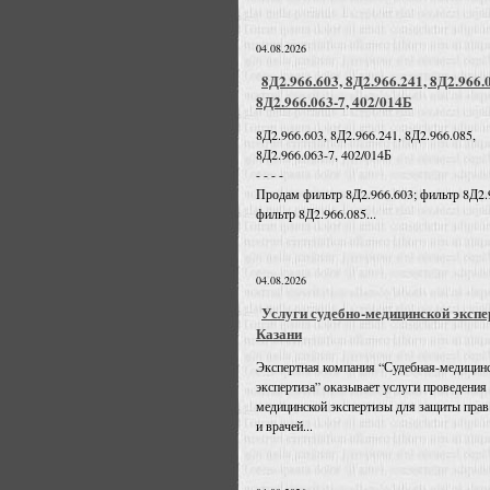
04.08.2026
8Д2.966.603, 8Д2.966.241, 8Д2.966.
8Д2.966.063-7, 402/014Б
8Д2.966.603, 8Д2.966.241, 8Д2.966.085,
8Д2.966.063-7, 402/014Б
- - - -
Продам фильтр 8Д2.966.603; фильтр 8Д2.
фильтр 8Д2.966.085...
04.08.2026
Услуги судебно-медицинской экспе
Казани
Экспертная компания “Судебная-медицин
экспертиза” оказывает услуги проведения
медицинской экспертизы для защиты прав
и врачей...