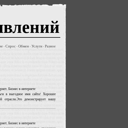
явлений
ие
Спрос
Обмен
Услуги
Разное
·
·
·
·
рнет, Бизнес в интернете
ньги в выгодное имя сайта! Хорошее
й отрасли.Это демонстрирует вашу
рнет, Бизнес в интернете