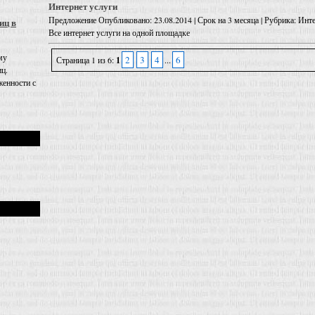
Интернет услуги
Предложение
Опубликовано: 23.08.2014 | Срок на 3 месяца | Рубрика: Инте
иц в
Все интернет услуги на одной площадке
му
2
3
4
6
Страница 1 из 6:
1
...
иц.
енности с