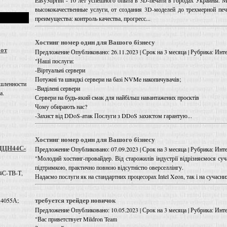
Easy3dprint - 10 лет успешного опыта в 3D-печати в городах Украины. 
высококачественные услуги, от создания 3D-моделей до трехмерной пе
преимущества: контроль качества, прогресс...
Хостинг номер один для Вашого бізнесу
 от
Предложение
Опубликовано: 26.11.2023 | Срок на 3 месяца | Рубрика: Инте
"Наші послуги:
-Віртуальні сервери
Потужні та швидкі сервери на базі NVMe накопичувачів;
шленности
-Виділені сервери
а.
Сервери на будь-який смак для найбільш навантажених проєктів
Чому обирають нас?
-Захист від DDoS-атак Послуги з DDoS захистом гарантую...
Хостинг номер один для Вашого бізнесу
 ДЦН44С-
Предложение
Опубликовано: 07.09.2023 | Срок на 3 месяца | Рубрика: Инте
"Молодий хостинг-провайдер. Від старожилів індустрії відрізняємося с
підтримкою, практично повною відсутністю оверселлінгу.
4С-ТВ-Т,
Надаємо послуги як на стандартних процесорах Intel Xeon, так і на сучасних
требуется трейдер новичок
 4055А;
Предложение
Опубликовано: 10.05.2023 | Срок на 3 месяца | Рубрика: Инте
"Вас приветствует Mildron Team