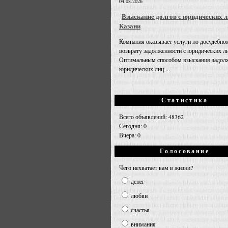
04.08.2026
Взыскание долгов с юридических л
Казани
Компания оказывает услуги по досудебно
возврату задолженности с юридических л
Оптимальным способом взыскания задолж
юридических лиц ...
Статистика
Всего объявлений: 48362
Сегодня: 0
Вчера: 0
Голосование
Чего нехватает вам в жизни?
денег
любви
счастья
внимания