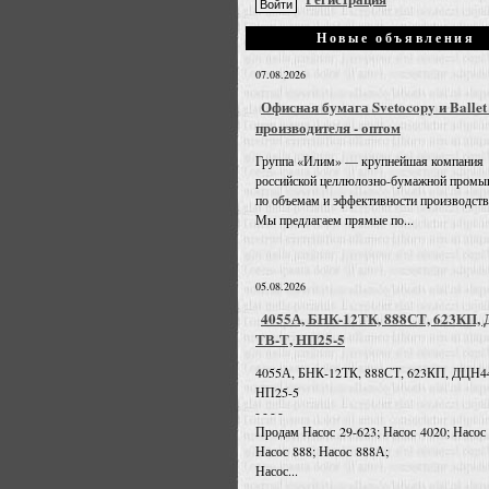
Новые объявления
07.08.2026
Офисная бумага Svetocopy и Ballet
производителя - оптом
Группа «Илим» — крупнейшая компания
российской целлюлозно-бумажной промы
по объемам и эффективности производств
Мы предлагаем прямые по...
05.08.2026
4055А, БНК-12ТК, 888СТ, 623КП,
ТВ-Т, НП25-5
4055А, БНК-12ТК, 888СТ, 623КП, ДЦН4
НП25-5
- - - -
Продам Насос 29-623; Насос 4020; Насос
Насос 888; Насос 888А;
Насос...