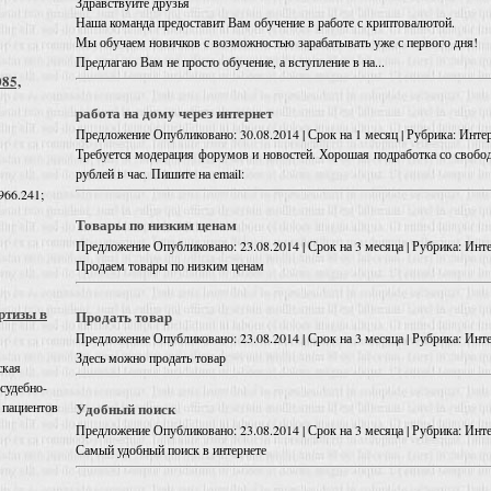
Здравствуйте друзья
Наша команда предоставит Вам обучение в работе с криптовалютой.
Мы обучаем новичков с возможностью зарабатывать уже с первого дня!
Предлагаю Вам не просто обучение, а вступление в на...
085,
работа на дому через интернет
Предложение
Опубликовано: 30.08.2014 | Срок на 1 месяц | Рубрика: Интер
Требуется модерация форумов и новостей. Хорошая подработка со свобо
рублей в час. Пишите на email:
966.241;
Товары по низким ценам
Предложение
Опубликовано: 23.08.2014 | Срок на 3 месяца | Рубрика: Инте
Продаем товары по низким ценам
ртизы в
Продать товар
Предложение
Опубликовано: 23.08.2014 | Срок на 3 месяца | Рубрика: Инте
Здесь можно продать товар
ская
 судебно-
Удобный поиск
 пациентов
Предложение
Опубликовано: 23.08.2014 | Срок на 3 месяца | Рубрика: Инте
Самый удобный поиск в интернете