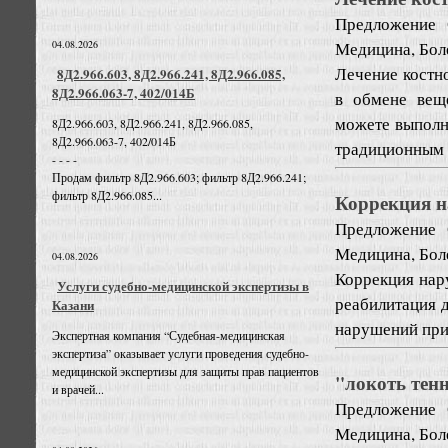
Предложение
Медицина, Бол
04.08.2026
Лечение костн
8Д2.966.603, 8Д2.966.241, 8Д2.966.085,
8Д2.966.063-7, 402/014Б
в обмене веще
можете выполн
8Д2.966.603, 8Д2.966.241, 8Д2.966.085,
8Д2.966.063-7, 402/014Б
традиционным л
- - - -
Продам фильтр 8Д2.966.603; фильтр 8Д2.966.241;
фильтр 8Д2.966.085...
Коррекция н
Предложение
Медицина, Бол
04.08.2026
Коррекция нар
Услуги судебно-медицинской экспертизы в
реабилитация д
Казани
нарушений при
Экспертная компания “Судебная-медицинская
экспертиза” оказывает услуги проведения судебно-
медицинской экспертизы для защиты прав пациентов
"локоть тенн
и врачей...
Предложение
Медицина, Бол