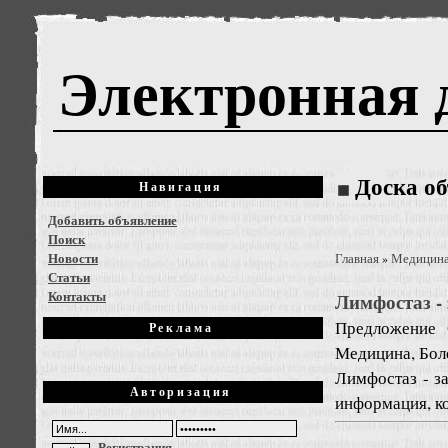
Электронная 
Доска о
Навигация
Добавить объявление
Поиск
Новости
Главная
Медицин
»
Статьи
Контакты
Лимфостаз -
Предложение
Реклама
Медицина, Бол
Лимфостаз - з
Авторизация
информация, ко
Регистрация