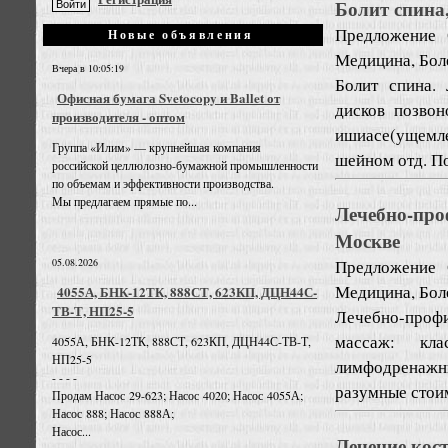
Болит спина
Предложение
Новые объявления
Медицина, Бол
Вчера в 10:05:19
Болит спина.
Офисная бумага Svetocopy и Ballet от
дисков позвон
производителя - оптом
ишиасе(ущемле
Группа «Илим» — крупнейшая компания
шейном отд. По
российской целлюлозно-бумажной промышленности
по объемам и эффективности производства.
Мы предлагаем прямые по...
Лечебно-пр
Москве
Предложение
05.08.2026
Медицина, Бол
4055А, БНК-12ТК, 888СТ, 623КП, ДЦН44С-
ТВ-Т, НП25-5
Лечебно-профи
массаж: клас
4055А, БНК-12ТК, 888СТ, 623КП, ДЦН44С-ТВ-Т,
НП25-5
лимфодренажны
- - - -
разумные стоим
Продам Насос 29-623; Насос 4020; Насос 4055А;
Насос 888; Насос 888А;
Насос...
Лечение кос