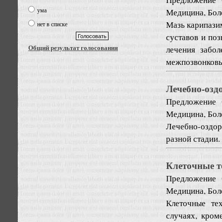
ума
Медицина, Бол
Мазь карипази
нет в списке
суставов и по
Общий результат голосования
лечения забол
межпозвонковые
Лечебно-озд
Предложение
Медицина, Бол
Лечебно-оздор
разной стадии.
Клеточные т
Предложение
Медицина, Бол
Клеточные те
случаях, кром