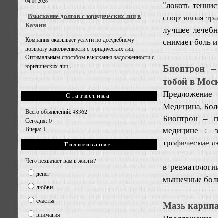
04.08.2026
"локоть теннис
Взыскание долгов с юридических лиц в
спортивная тра
Казани
лучшее лечебн
Компания оказывает услуги по досудебному
снимает боль и 
возврату задолженности с юридических лиц.
Оптимальным способом взыскания задолженности с
Биоптрон – 
юридических лиц ...
тобой в Мос
Предложение
Статистика
Медицина, Бол
Всего объявлений: 48362
Биоптрон – п
Сегодня: 0
медицине : з
Вчера: 1
трофические я
Голосование
Чего нехватает вам в жизни?
в ревматологии
денег
мышечные боли
любви
счастья
Мазь карипа
внимания
Предложение