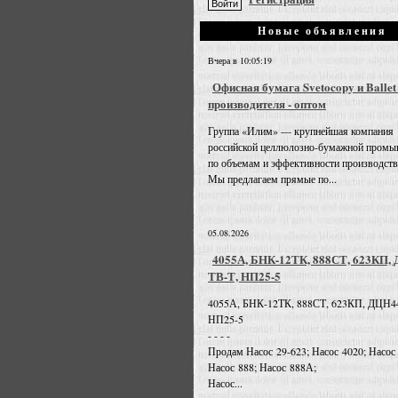
Новые объявления
Вчера в 10:05:19
Офисная бумага Svetocopy и Ballet
производителя - оптом
Группа «Илим» — крупнейшая компания
российской целлюлозно-бумажной промы
по объемам и эффективности производств
Мы предлагаем прямые по...
05.08.2026
4055А, БНК-12ТК, 888СТ, 623КП,
ТВ-Т, НП25-5
4055А, БНК-12ТК, 888СТ, 623КП, ДЦН4
НП25-5
- - - -
Продам Насос 29-623; Насос 4020; Насос
Насос 888; Насос 888А;
Насос...