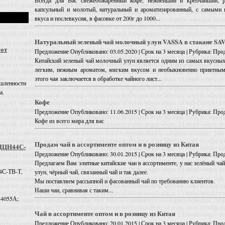
Всегда для Вас свежеобжаренный кофе, нежнейший и крепчайший, ро
капсульный и молотый, натуральный и ароматизированный, с самыми 
вкуса и послевкусия, в фасовке от 200г до 1000...
Натуральный зеленый чай молочный улун VASSA в стакане SA
 от
Предложение
Опубликовано: 03.05.2020 | Срок на 3 месяца | Рубрика: Про
Китайский зеленый чай молочный улун является одним из самых вкусных
легким, нежным ароматом, мягким вкусом и необыкновенно приятным 
этого чая заключается в обработке чайного лист...
шленности
а.
Кофе
Предложение
Опубликовано: 11.06.2015 | Срок на 3 месяца | Рубрика: Про
Кофе из всего мира для вас
Продам чай в ассортименте оптом и в розницу из Китая
 ДЦН44С-
Предложение
Опубликовано: 30.01.2015 | Срок на 3 месяца | Рубрика: Про
Предлагаем Вам элитные китайские чаи в ассортименте, у нас зелёный чай
4С-ТВ-Т,
улун, чёрный чай, связанный чай и так далее.
Мы поставляем рассыпной и фасованный чай по требованию клиентов.
Наши чаи, сравнивая с таким...
 4055А;
Чай в ассортименте оптом и в розницу из Китая
Предложение
Опубликовано: 20.01.2015 | Срок на 3 месяца | Рубрика: Про