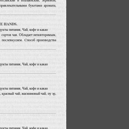
ссийский и итальянский, зерновой,
привлекательными букетами аромата,
VE HANDS.
дукты питания, Чай, кофе и какао
 сортов чая. Обладает неповторимым,
послевкусием. Cпособ производства
дукты питания, Чай, кофе и какао
дукты питания, Чай, кофе и какао
, красный чай, жасминовый чай, пу эр,
дукты питания, Чай, кофе и какао