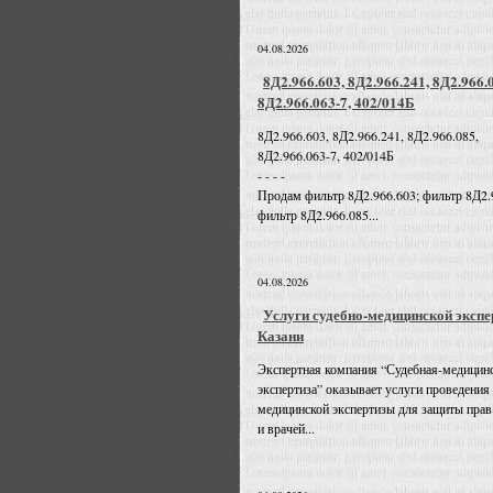
04.08.2026
8Д2.966.603, 8Д2.966.241, 8Д2.966.
8Д2.966.063-7, 402/014Б
8Д2.966.603, 8Д2.966.241, 8Д2.966.085,
8Д2.966.063-7, 402/014Б
- - - -
Продам фильтр 8Д2.966.603; фильтр 8Д2.
фильтр 8Д2.966.085...
04.08.2026
Услуги судебно-медицинской экспе
Казани
Экспертная компания “Судебная-медицин
экспертиза” оказывает услуги проведения
медицинской экспертизы для защиты прав
и врачей...