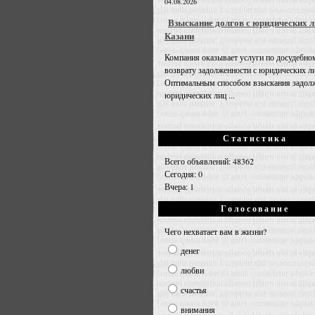
04.08.2026
Взыскание долгов с юридических л
Казани
Компания оказывает услуги по досудебно
возврату задолженности с юридических л
Оптимальным способом взыскания задолж
юридических лиц ...
Статистика
Всего объявлений: 48362
Сегодня: 0
Вчера: 1
Голосование
Чего нехватает вам в жизни?
денег
любви
счастья
внимания