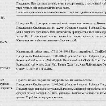
Предлагаем Вам элитные китайские чаи в ассортименте, у нас зелёный чай
улун, чёрный чай, связанный чай и так далее.
Наши чаи, сравнивая с такими одинакового вида под одинаковой маркой п
085,
Продажа Пу Эр и прессованный чай оптом и в розницу из Китая
Предложение
Опубликовано: 18.12.2014 | Срок на 3 месяца | Рубрика: Про
Мы в основном предлагаем Вам китайские пу эр и прессованный чай в хор
У нас Пу Эр рассыпной и прессованный во всяких видах: в плитах, 
Юньнаньскими чайными заводами «Сягуань», «М...
966.241;
Калмыцкий чай купить. +79110044994 Калмыцкий чай. ChajKof
Предложение
Опубликовано: 02.02.2014 | Срок на 3 месяца | Рубрика: Про
Калмыцкий чай купить. +79110044994 Калмыцкий чай. ChajKofe.Сom. Ка
Калмыцкий чай купить. Хаан Чай. Тикинг Хаан Чай, Хаан Чай с перцем, Уг
ртизы в
ОТПРАВЛЯЕМ В РЕГИОНЫ!
Продам какао-порошок натуральный из какао-веллы
ская
 судебно-
Предложение
Опубликовано: 05.07.2012 | Срок на 3 месяца | Рубрика: Про
 пациентов
Продаем какао-порошок натуральный для промышленной переработки из к
средний размер частиц 40-50 мкм, упаковка - бумажные мешки с вкладыш
цена от 23 руб./кг, товар декларирован,...