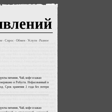
явлений
ие
Спрос
Обмен
Услуги
Разное
·
·
·
·
дукты питания, Чай, кофе и какао
мерикано и Робуста. Нефасованный в
од. Срок хранения 2 года без потери
дукты питания, Чай, кофе и какао