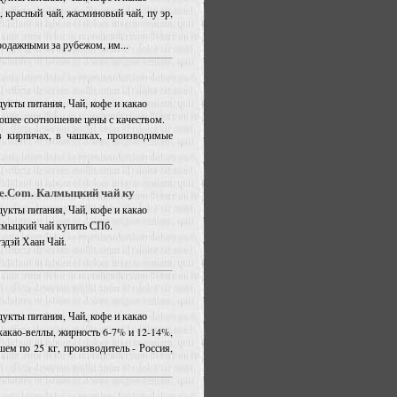
, красный чай, жасминовый чай, пу эр,
родажными за рубежом, им...
дукты питания, Чай, кофе и какао
ошее соотношение цены с качеством.
в кирпичах, в чашках, производимые
e.Сom. Калмыцкий чай ку
дукты питания, Чай, кофе и какао
лмыцкий чай купить СПб.
эдэй Хаан Чай.
дукты питания, Чай, кофе и какао
акао-веллы, жирность 6-7% и 12-14%,
ем по 25 кг, производитель - Россия,