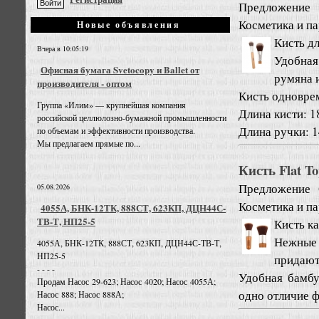
Предложение
Косметика и п
Новые объявления
Кисть д
Вчера в 10:05:19
Удобная
Офисная бумага Svetocopy и Ballet от
румяна и
производителя - оптом
Кисть одноврем
Группа «Илим» — крупнейшая компания
Длина кисти: 1
российской целлюлозно-бумажной промышленности
Длина ручки: 14
по объемам и эффективности производства.
Мы предлагаем прямые по...
Кисть Flat T
Предложение
05.08.2026
Косметика и п
4055А, БНК-12ТК, 888СТ, 623КП, ДЦН44С-
ТВ-Т, НП25-5
Кисть ка
Нежные
4055А, БНК-12ТК, 888СТ, 623КП, ДЦН44С-ТВ-Т,
НП25-5
придают
- - - -
Удобная бамбу
Продам Насос 29-623; Насос 4020; Насос 4055А;
одно отличие фл
Насос 888; Насос 888А;
Насос...