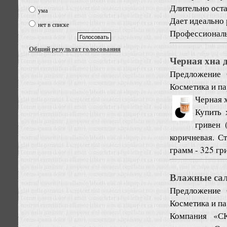
Длительно оста
ума
Дает идеально
нет в списке
Профессиональн
Общий результат голосования
Черная хна д
Предложение
Косметика и п
Черная х
Купить 
гривен 
коричневая. С
грамм - 325 гри
Влажные са
Предложение
Косметика и п
Компания «СК