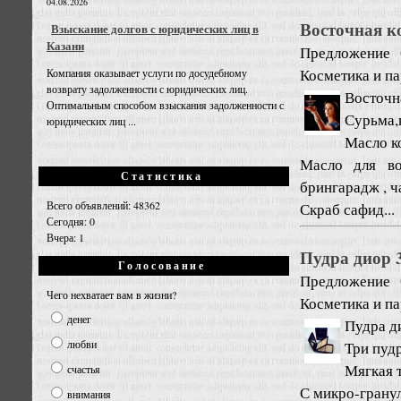
04.08.2026
Восточная к
Взыскание долгов с юридических лиц в
Казани
Предложение
Косметика и п
Компания оказывает услуги по досудебному
возврату задолженности с юридических лиц.
Восточн
Оптимальным способом взыскания задолженности с
Сурьма,
юридических лиц ...
Масло ко
Масло для во
Статистика
брингарадж , ч
Всего объявлений: 48362
Скраб сафид...
Сегодня: 0
Вчера: 1
Пудра диор 3
Голосование
Предложение
Чего нехватает вам в жизни?
Косметика и п
денег
Пудра ди
любви
Три пуд
Мягкая 
счастья
С микро-грану
внимания