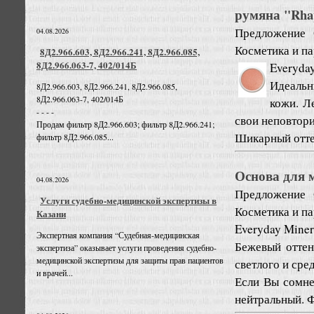
румяна "Rhap
Предложение
04.08.2026
Косметика и п
8Д2.966.603, 8Д2.966.241, 8Д2.966.085,
8Д2.966.063-7, 402/014Б
Everyda
Идеальн
8Д2.966.603, 8Д2.966.241, 8Д2.966.085,
8Д2.966.063-7, 402/014Б
кожи. Л
- - - -
свои неповтор
Продам фильтр 8Д2.966.603; фильтр 8Д2.966.241;
Шикарный оттен
фильтр 8Д2.966.085...
Основа для м
04.08.2026
Предложение
Услуги судебно-медицинской экспертизы в
Косметика и п
Казани
Everyday Miner
Экспертная компания “Судебная-медицинская
Бежевый оттен
экспертиза” оказывает услуги проведения судебно-
медицинской экспертизы для защиты прав пациентов
светлого и сре
и врачей...
Если Вы сомне
нейтральный. Ф