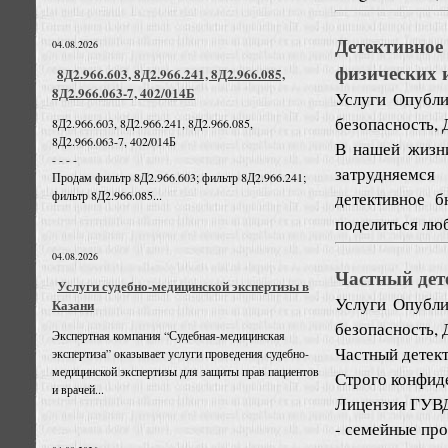
Детективно
04.08.2026
физических 
8Д2.966.603, 8Д2.966.241, 8Д2.966.085,
8Д2.966.063-7, 402/014Б
Услуги
Опубли
безопасность, 
8Д2.966.603, 8Д2.966.241, 8Д2.966.085,
8Д2.966.063-7, 402/014Б
В нашей жизни
- - - -
затрудняемся
Продам фильтр 8Д2.966.603; фильтр 8Д2.966.241;
детективное 
фильтр 8Д2.966.085...
поделиться лю
04.08.2026
Частный дет
Услуги судебно-медицинской экспертизы в
Услуги
Опубли
Казани
безопасность, 
Экспертная компания “Судебная-медицинская
Частный детект
экспертиза” оказывает услуги проведения судебно-
медицинской экспертизы для защиты прав пациентов
Строго конфид
и врачей...
Лицензия ГУВД
- семейные пр