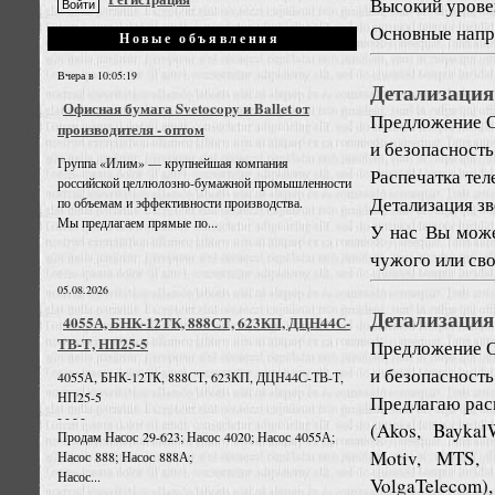
Высокий урове
Основные напра
Новые объявления
Вчера в 10:05:19
Детализация
Офисная бумага Svetocopy и Ballet от
Предложение
О
производителя - оптом
и безопасность
Группа «Илим» — крупнейшая компания
Распечатка тел
российской целлюлозно-бумажной промышленности
Детализация зв
по объемам и эффективности производства.
Мы предлагаем прямые по...
У нас Вы може
чужого или сво
05.08.2026
Детализация
4055А, БНК-12ТК, 888СТ, 623КП, ДЦН44С-
ТВ-Т, НП25-5
Предложение
О
и безопасность
4055А, БНК-12ТК, 888СТ, 623КП, ДЦН44С-ТВ-Т,
НП25-5
Предлагаю рас
- - - -
(Akos, Baykal
Продам Насос 29-623; Насос 4020; Насос 4055А;
Motiv, MTS, 
Насос 888; Насос 888А;
Насос...
VolgaTelecom), 