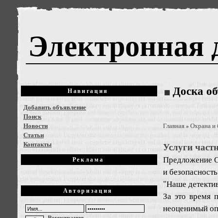
Электронная 
Доска о
Навигация
Добавить объявление
Поиск
Новости
Главная
Охрана и 
»
Статьи
Контакты
Услуги част
Предложение
О
Реклама
и безопасность
"Наше детектив
Авторизация
За это время 
неоценимый опы
Регистрация