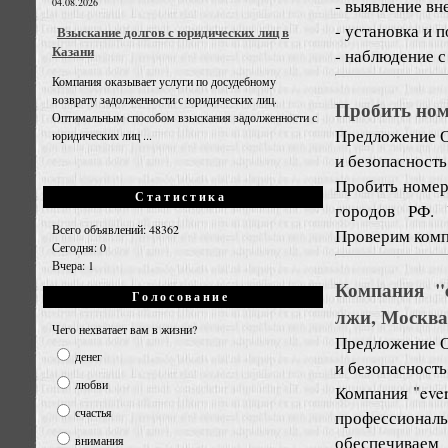
- выявление вн
04.08.2026
- установка и 
Взыскание долгов с юридических лиц в
Казани
- наблюдение с
Компания оказывает услуги по досудебному
возврату задолженности с юридических лиц.
Пробить ном
Оптимальным способом взыскания задолженности с
Предложение
О
юридических лиц ...
и безопасность
Пробить номер
Статистика
городов РФ. 
Всего объявлений: 48362
Проверим комп
Сегодня: 0
Вчера: 1
Компания "e
Голосование
лжи, Москва
Чего нехватает вам в жизни?
Предложение
О
денег
и безопасность
любви
Компания "eve
счастья
профессиона
обеспечивае
внимания