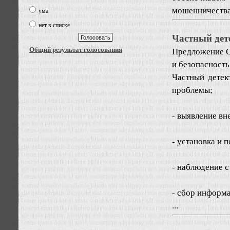
мошенничества
ума
нет в списке
Частный дет
Общий результат голосования
Предложение
О
и безопасность
Частный детек
проблемы;
- выявление вн
- установка и 
- наблюдение с
- сбор информ
...