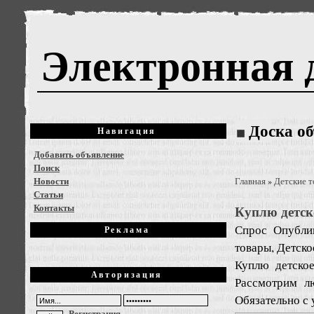
Электронная 
Доска о
Навигация
Добавить объявление
Поиск
Новости
Главная
Детские 
»
Статьи
Контакты
Куплю детск
Спрос
Опубли
Реклама
товары, Детско
Куплю детско
Авторизация
Рассмотрим л
Обязательно с 
Регистрация