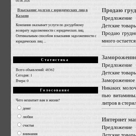
04.08.2026
Продаю груд
Взыскание долгов с юридических лиц в
Казани
Предложение
Детские товары
Компания оказывает услуги по досудебному
возврату задолженности с юридических лиц.
Продаю грудно
Оптимальным способом взыскания задолженности с
много остается
юридических лиц ...
Замороженно
Статистика
Предложение
Всего объявлений: 48362
Детские товары
Сегодня: 1
Замороженное 
Вчера: 0
Никаких молоч
Голосование
пью витамины
Чего нехватает вам в жизни?
литров в стери
денег
любви
Интернет ма
счастья
Предложение
Детские товары
внимания