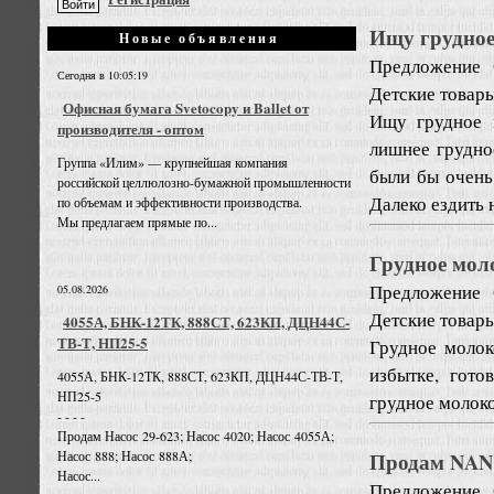
Ищу грудное
Новые объявления
Предложение
Сегодня в 10:05:19
Детские товары
Офисная бумага Svetocopy и Ballet от
Ищу грудное 
производителя - оптом
лишнее грудно
Группа «Илим» — крупнейшая компания
были бы очень
российской целлюлозно-бумажной промышленности
Далеко ездить 
по объемам и эффективности производства.
Мы предлагаем прямые по...
Грудное мол
Предложение
05.08.2026
Детские товары
4055А, БНК-12ТК, 888СТ, 623КП, ДЦН44С-
ТВ-Т, НП25-5
Грудное молок
избытке, гото
4055А, БНК-12ТК, 888СТ, 623КП, ДЦН44С-ТВ-Т,
НП25-5
грудное молоко
- - - -
Продам Насос 29-623; Насос 4020; Насос 4055А;
Продам NAN 
Насос 888; Насос 888А;
Насос...
Предложение