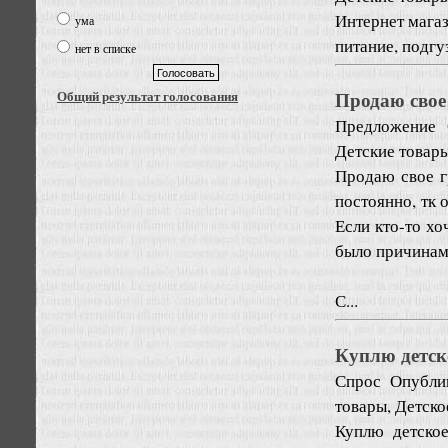
Интернет магаз
ума
питание, подгу
нет в списке
Продаю свое
Общий результат голосования
Предложение
Детские товары
Продаю свое г
постоянно, тк
Если кто-то хо
было причинам
С...
Куплю детск
Спрос
Опубли
товары, Детско
Куплю детско