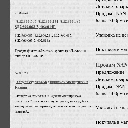
Детские товары
Продам NAN 2
04.08.2026
банка-300руб.е
8Д2.966.603, 8Д2.966.241, 8Д2.966.085,
8Д2.966.063-7, 402/014Б
Упаковка не вс
8Д2.966.603, 8Д2.966.241, 8Д2.966.085,
8Д2.966.063-7, 402/014Б
- - - -
Покупала в маг
Продам фильтр 8Д2.966.603; фильтр 8Д2.966.241;
фильтр 8Д2.966.085...
Продам NAN 
Предложение
04.08.2026
Детские товары
Услуги судебно-медицинской экспертизы в
Продам NAN 1
Казани
банка-300руб.в
Экспертная компания “Судебная-медицинская
экспертиза” оказывает услуги проведения судебно-
медицинской экспертизы для защиты прав пациентов
Упаковка не вс
и врачей...
Покупала в маг