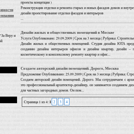
проекты концепции )
Реконструкция отделки и ремонта старых и новых фасадов домов и внутре
оимости
дизайн проекттирование отделки фасадов и интерьеров
омпании
...
Дизайн жилых и общественных помещений в Москве
"За Веру и
Услуги
Опубликовано: 29.09.2009 | Срок на 3 месяца | Рубрика: Строитель
ой
Дизайн жилых и общественных помещений. Студия дизайна ЮТА предо
созданию дизайна интерьеров офисов и дизайна квартир, дизайн – п
косметическому и комплексному ремонту квартир и офис...
Создаем авторский дизайн помещений. Дорого, Москва
Предложение
Опубликовано: 25.09.2009 | Срок на 3 месяца | Рубрика: Стр
Создаем авторский дизайн помещений. Дорого. Мы сотрудничаем с архи
это профессиональный архитектор-дизайнер, он занимается созданием диза
для частных загородных домов. Он пом...
2
3
4
Страница 1 из 4:
1