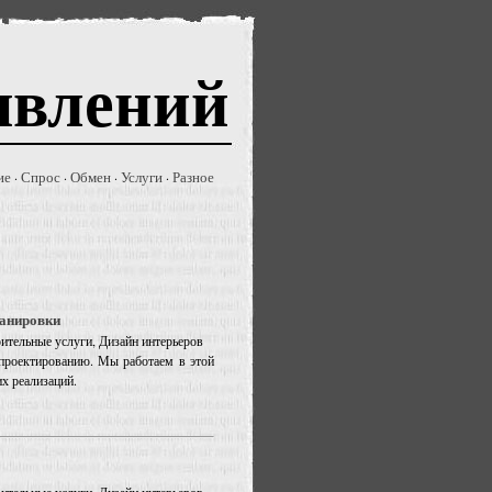
явлений
ие
Спрос
Обмен
Услуги
Разное
·
·
·
·
ланировки
оительные услуги, Дизайн интерьеров
 проектированию. Мы работаем в этой
х реализаций.