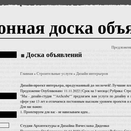
онная доска объ
Предложен
Доска объявлений
Главная
Строительные услуги
Дизайн интерьеров
»
»
Дизайн-проект интерьера, продуманный до мелочей! Лучшие п
Предложение
Опубликовано: 11.11.2022 | Срок на 3 месяца | Рубрика: Стр
"Мы - дизайн-студия ""Archcube"" предлагаем вам услуги по дизайну и
сфере уже 13 лет и отличаемся постоянным высоким уровнем проектов и и
Для нас важно:
1. Проектируем для вас - не навязываем идеи...
Студия Архитектуры и Дизайна Вячеслава Диденко