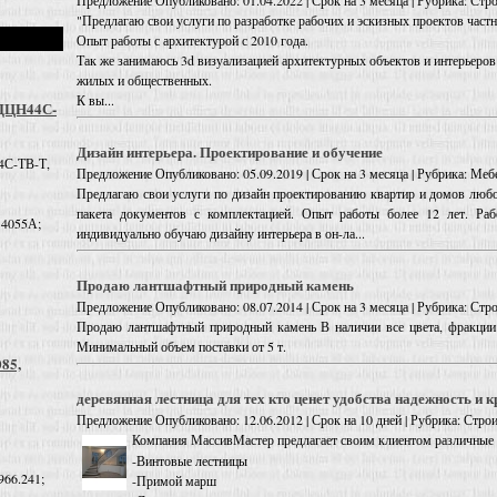
Предложение
Опубликовано: 01.04.2022 | Срок на 3 месяца | Рубрика: Стр
"Предлагаю свои услуги по разработке рабочих и эскизных проектов час
Опыт работы с архитектурой с 2010 года.
Так же занимаюсь 3d визуализацией архитектурных объектов и интерьеров
жилых и общественных.
К вы...
 ДЦН44С-
Дизайн интерьера. Проектирование и обучение
4С-ТВ-Т,
Предложение
Опубликовано: 05.09.2019 | Срок на 3 месяца | Рубрика: Меб
Предлагаю свои услуги по дизайн проектированию квартир и домов любой
пакета документов с комплектацией. Опыт работы более 12 лет. Ра
 4055А;
индивидуально обучаю дизайну интерьера в он-ла...
Продаю лантшафтный природный камень
Предложение
Опубликовано: 08.07.2014 | Срок на 3 месяца | Рубрика: Стр
Продаю лантшафтный природный камень В наличии все цвета, фракции 
Минимальный объем поставки от 5 т.
085,
деревянная лестница для тех кто ценет удобства надежность и к
Предложение
Опубликовано: 12.06.2012 | Срок на 10 дней | Рубрика: Стро
Компания МассивМастер предлагает своим клиентом различные и
-Винтовые лестницы
966.241;
-Примой марш