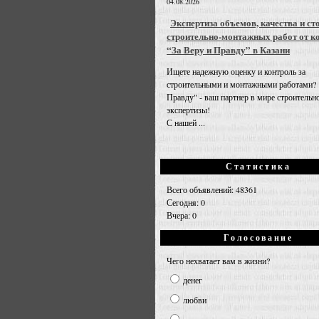
04.08.2026
Экспертиза объемов, качества и ст
строительно-монтажных работ от к
“За Веру и Правду” в Казани
Ищете надежную оценку и контроль за
строительными и монтажными работами? 
Правду" - ваш партнер в мире строительн
экспертизы!
С нашей ...
Статистика
Всего объявлений: 48361
Сегодня: 0
Вчера: 0
Голосование
Чего нехватает вам в жизни?
денег
любви