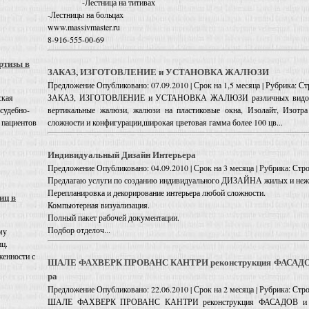
-Лестница на титивах
-Лестницы на больцах
www.massivmaster.ru
8-916-555-00-69
ртизы в
ЗАКАЗ, ИЗГОТОВЛЕНИЕ и УСТАНОВКА ЖАЛЮЗИ
Предложение
Опубликовано: 07.09.2010 | Срок на 1,5 месяца | Рубрика: С
ЗАКАЗ, ИЗГОТОВЛЕНИЕ и УСТАНОВКА ЖАЛЮЗИ различных видов, та
ская
вертикальные жалюзи, жалюзи на пластиковые окна, Изолайт, Изотр
 судебно-
сложности и конфигурации,широкая цветовая гамма более 100 цв...
 пациентов
Индивидуальный Дизайн Интерьера
Предложение
Опубликовано: 04.09.2010 | Срок на 3 месяца | Рубрика: Стр
Предлагаю услуги по созданию индивидуального ДИЗАЙНА жилых и не
Перепланировка и декорирование интерьера любой сложности.
иц в
Компьютерная визуализация.
Полный пакет рабочей документации.
Подбор отделоч...
му
иц.
енности с
ШАЛЕ ФАХВЕРК ПРОВАНС КАНТРИ реконструкция ФАСАДОВ 
ра
Предложение
Опубликовано: 22.06.2010 | Срок на 2 месяца | Рубрика: Стр
ШАЛЕ ФАХВЕРК ПРОВАНС КАНТРИ реконструкция ФАСАДОВ и инт