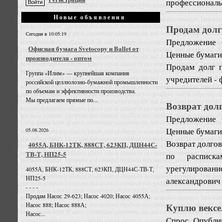
профессиональ
Новые объявления
Продам долг
Сегодня в 10:05:19
Предложение
Офисная бумага Svetocopy и Ballet от
Ценные бумаги
производителя - оптом
Продам долг п
Группа «Илим» — крупнейшая компания
учредителей - 
российской целлюлозно-бумажной промышленности
по объемам и эффективности производства.
Мы предлагаем прямые по...
Возврат дол
Предложение
Ценные бумаги
05.08.2026
Возврат долгов
4055А, БНК-12ТК, 888СТ, 623КП, ДЦН44С-
ТВ-Т, НП25-5
по расписка
урегулирова
4055А, БНК-12ТК, 888СТ, 623КП, ДЦН44С-ТВ-Т,
НП25-5
александрович
- - - -
Продам Насос 29-623; Насос 4020; Насос 4055А;
Куплю вексе
Насос 888; Насос 888А;
Насос...
Спрос
Опубли