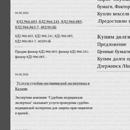
бумаги, Факто
Куплю векселя
04.08.2026
.Предоставлю 
8Д2.966.603, 8Д2.966.241, 8Д2.966.085,
8Д2.966.063-7, 402/014Б
Купим долги
8Д2.966.603, 8Д2.966.241, 8Д2.966.085,
8Д2.966.063-7, 402/014Б
Предложение
- - - -
Ценные бумаги
Продам фильтр 8Д2.966.603; фильтр 8Д2.966.241;
фильтр 8Д2.966.085...
Купим долги п
Дзержинск /Ни
04.08.2026
Услуги судебно-медицинской экспертизы в
Казани
Экспертная компания “Судебная-медицинская
экспертиза” оказывает услуги проведения судебно-
медицинской экспертизы для защиты прав пациентов
и врачей...