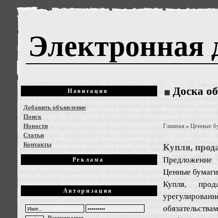
Электронная 
Доска о
Навигация
Добавить объявление
Поиск
Новости
Главная
Ценные б
»
Статьи
Контакты
Купля, прод
Предложение
Реклама
Ценные бумаги
Купля, прод
Авторизация
урегулирован
обязательств
Регистрация