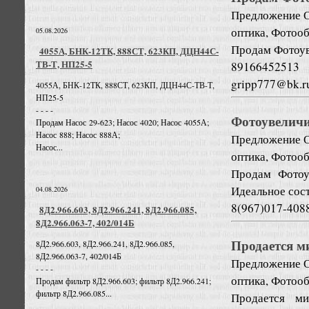
Предложение
оптика, Фотоо
05.08.2026
Продам Фотоув
4055А, БНК-12ТК, 888СТ, 623КП, ДЦН44С-
ТВ-Т, НП25-5
89166452513
gripp777@bk.r
4055А, БНК-12ТК, 888СТ, 623КП, ДЦН44С-ТВ-Т,
НП25-5
- - - -
Фотоувеличит
Продам Насос 29-623; Насос 4020; Насос 4055А;
Насос 888; Насос 888А;
Предложение
Насос...
оптика, Фотоо
Продам Фотоув
Идеальное сос
04.08.2026
8(967)017-408
8Д2.966.603, 8Д2.966.241, 8Д2.966.085,
8Д2.966.063-7, 402/014Б
Продается ми
8Д2.966.603, 8Д2.966.241, 8Д2.966.085,
8Д2.966.063-7, 402/014Б
Предложение
- - - -
оптика, Фотоо
Продам фильтр 8Д2.966.603; фильтр 8Д2.966.241;
фильтр 8Д2.966.085...
Продается ми