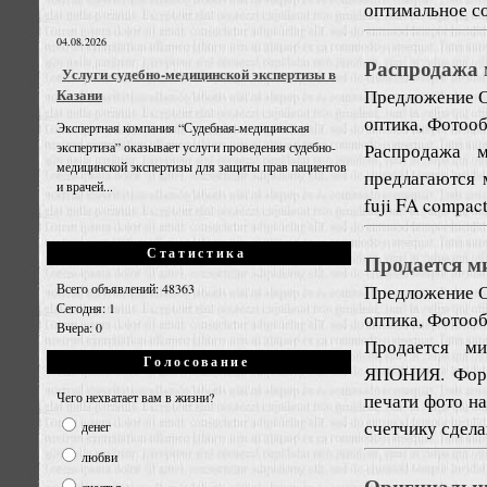
оптимальное со
04.08.2026
Распродажа 
Услуги судебно-медицинской экспертизы в
Предложение
Казани
оптика, Фотоо
Экспертная компания “Судебная-медицинская
Распродажа 
экспертиза” оказывает услуги проведения судебно-
медицинской экспертизы для защиты прав пациентов
предлагаются 
и врачей...
fuji FA compac
Статистика
Продается м
Предложение
Всего объявлений: 48363
Сегодня: 1
оптика, Фотоо
Вчера: 0
Продается ми
Голосование
ЯПОНИЯ. Форма
печати фото на
Чего нехватает вам в жизни?
счетчику сдела
денег
любви
Оригинальн