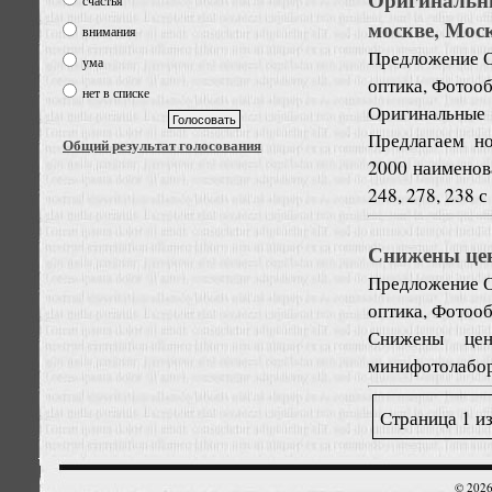
счастья
москве, Мос
внимания
Предложение
ума
оптика, Фотоо
нет в списке
Оригинальные
Предлагаем н
Общий результат голосования
2000 наименов
248, 278, 238 
Снижены це
Предложение
оптика, Фотоо
Снижены цен
минифотолабор
Страница 1 из
© 2026