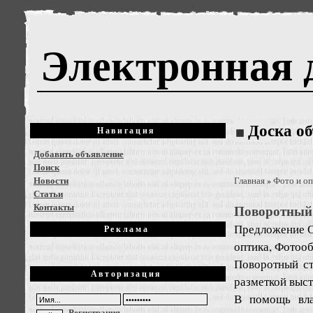
Электронная 
Доска о
Навигация
Добавить объявление
Поиск
Новости
Главная
Фото и оп
»
Статьи
Контакты
Поворотный 
Предложение
Реклама
оптика, Фотоо
Поворотный ст
Авторизация
разметкой выст
В помощь вла
Регистрация