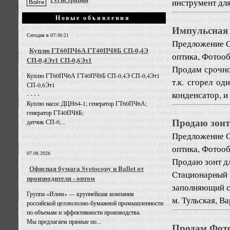
инструмент дл
Новые объявления
Импульсная в
Сегодня в 07:36:21
Предложение
О
Куплю ГТ60ПЧ6А ГТ40ПЧ8Б СП-0,4Э
оптика, Фотоо
СП-0,4Эт1 СП-0,6Эт1
Продам срочно 
Куплю ГТ60ПЧ6А ГТ40ПЧ8Б СП-0,4Э СП-0,4Эт1
т.к. сгорел о
СП-0,6Эт1
конденсатор, и
- - - -
Куплю насос ДЦН64-1; генератор ГТ60ПЧ6А;
генератор ГТ40ПЧ8Б;
Продаю зонт
датчик СП-0,...
Предложение
оптика, Фотоо
07.08.2026
Продаю зонт д
Офисная бумага Svetocopy и Ballet от
Стационарный 
производителя - оптом
заполняющий св
Группа «Илим» — крупнейшая компания
м. Тульская, В
российской целлюлозно-бумажной промышленности
по объемам и эффективности производства.
Мы предлагаем прямые по...
Продам Фото