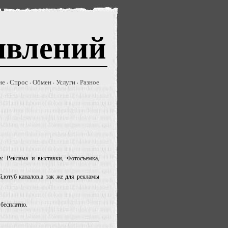
явлений
ие
Спрос
Обмен
Услуги
Разное
·
·
·
·
а: Реклама и выставки, Фотосъемка,
й,ютуб каналов,а так же для рекламы
 бесплатно.