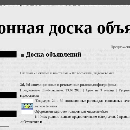
онная доска объ
Предложен
Доска объявлений
Главная
Реклама и выставки
Фотосъемка, видеосъемка
»
»
2d, 3d анимационные и рекламные ролики,инфографика
Предложение
Опубликовано: 23.03.2025 | Срок на 3 месяца | Рубрик
видеосъемка
"Создадим 2d и 3d анимационные ролики,для социальных сете
вашего бизнеса.
Оформление карточек товаров для маркетплейсов.
1: 10 сек ролик с полным предоставлением материалов, 2 правки
2: Отрисовка и ...