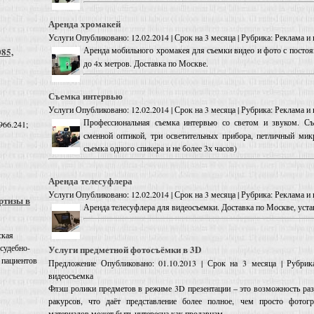
Аренда хромакей
Услуги
Опубликовано: 12.02.2014 | Срок на 3 месяца | Рубрика: Реклама 
Аренда мобильного хромакея для съемки видео и фото с постоя
085,
до 4х метров. Доставка по Москве.
Съемка интервью
Услуги
Опубликовано: 12.02.2014 | Срок на 3 месяца | Рубрика: Реклама 
Профессиональная съемка интервью со светом и звуком. С
966.241;
сменной оптикой, три осветительных прибора, петличный мик
съемка одного спикера и не более 3х часов)
Аренда телесуфлера
Услуги
Опубликовано: 12.02.2014 | Срок на 3 месяца | Рубрика: Реклама 
ртизы в
Аренда телесуфлера для видеосъемки. Доставка по Москве, уста
ская
 судебно-
Услуги предметной фотосъёмки в 3D
 пациентов
Предложение
Опубликовано: 01.10.2013 | Срок на 3 месяца | Рубрик
видеосъемка
Флэш ролики предметов в режиме 3D презентации – это возможность раз
ракурсов, что даёт представление более полное, чем просто фотог
материалов может быть интересна как продавцам ...