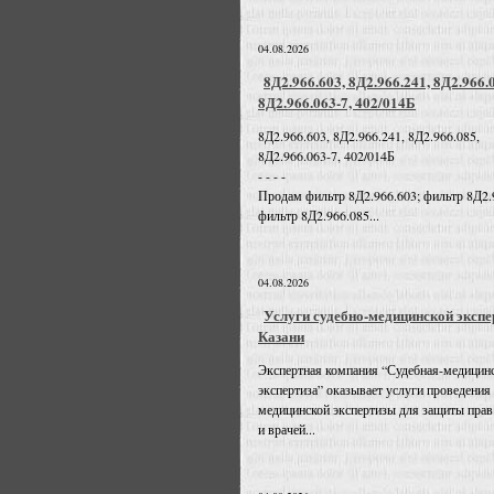
04.08.2026
8Д2.966.603, 8Д2.966.241, 8Д2.966.
8Д2.966.063-7, 402/014Б
8Д2.966.603, 8Д2.966.241, 8Д2.966.085,
8Д2.966.063-7, 402/014Б
- - - -
Продам фильтр 8Д2.966.603; фильтр 8Д2.
фильтр 8Д2.966.085...
04.08.2026
Услуги судебно-медицинской экспе
Казани
Экспертная компания “Судебная-медицин
экспертиза” оказывает услуги проведения
медицинской экспертизы для защиты прав
и врачей...