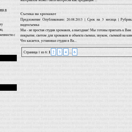
иц в
Съемка на хромакее
Предложение
Опубликовано: 20.08.2013 | Срок на 3 месяца | Рубрик
му
видеосъемка
иц.
Мы - не простая студия хромакея, а выездная! Мы готовы приехать к Вам
енности с
покрытие, светом для хромакея и объекта съемки, звуком, съемкой на ки
Что касается, установки студии в Ва...
2
3
4
6
Страница 1 из 6:
1
...