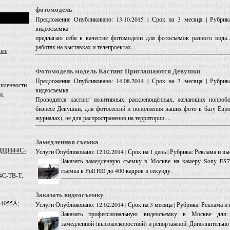
фотомодель
Предложение
Опубликовано: 13.10.2015 | Срок на 3 месяца | Рубрик
видеосъемка
предлагаю себя в качестве фотомодели для фотосъемок разного вида...
работах на выставках и телепроектах...
 от
Фотомодель модель Кастинг Приглашаются Девушки
Предложение
Опубликовано: 14.08.2014 | Срок на 3 месяца | Рубрик
шленности
видеосъемка
а.
Проводится кастинг позитивных, раскрепощённых, желающих попроб
бизнесе Девушки, для фотосессий и пополнения ваших фото в базу Евро
журналах), не для распространения на территории ...
Замедленная съемка
 ДЦН44С-
Услуги
Опубликовано: 12.02.2014 | Срок на 1 день | Рубрика: Реклама и в
Заказать замедленную съемку в Москве на камеру Sony FS7
съемка в Full HD до 400 кадров в секунду.
4С-ТВ-Т,
Заказать видеосъемку
 4055А;
Услуги
Опубликовано: 12.02.2014 | Срок на 3 месяца | Рубрика: Реклама 
Заказать профессиональную видеосъемку в Москве для: 
замедленной (высокоскоростной) и репортажной. Дополнительно е