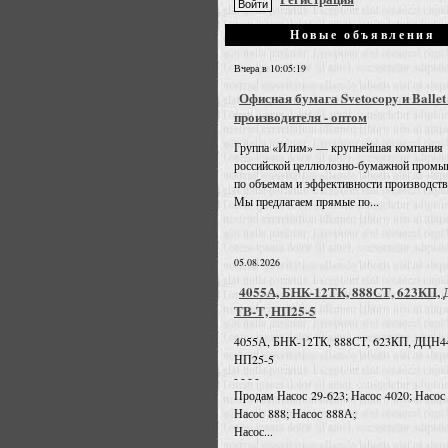
Новые объявления
Вчера в 10:05:19
Офисная бумага Svetocopy и Ballet
производителя - оптом
Группа «Илим» — крупнейшая компания
российской целлюлозно-бумажной промы
по объемам и эффективности производств
Мы предлагаем прямые по...
05.08.2026
4055А, БНК-12ТК, 888СТ, 623КП,
ТВ-Т, НП25-5
4055А, БНК-12ТК, 888СТ, 623КП, ДЦН4
НП25-5
- - - -
Продам Насос 29-623; Насос 4020; Насос
Насос 888; Насос 888А;
Насос...