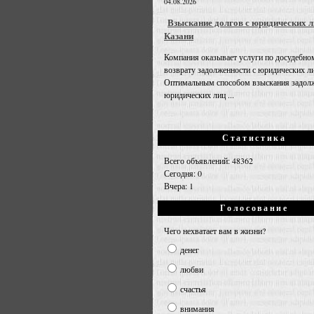
04.08.2026
Взыскание долгов с юридических л
Казани
Компания оказывает услуги по досудебно
возврату задолженности с юридических л
Оптимальным способом взыскания задолж
юридических лиц ...
Статистика
Всего объявлений: 48362
Сегодня: 0
Вчера: 1
Голосование
Чего нехватает вам в жизни?
денег
любви
счастья
внимания