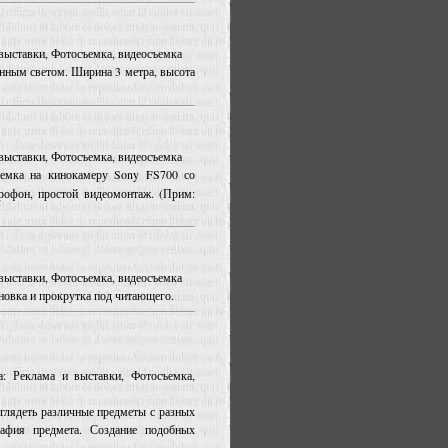
и выставки, Фотосъемка, видеосъемка
нным светом. Ширина 3 метра, высота
и выставки, Фотосъемка, видеосъемка
ъемка на кинокамеру Sony FS700 со
рофон, простой видеомонтаж. (Прим:
и выставки, Фотосъемка, видеосъемка
новка и прокрутка под читающего.
а: Реклама и выставки, Фотосъемка,
глядеть различные предметы с разных
рафия предмета. Создание подобных