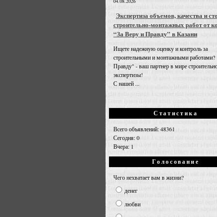
04.08.2026
Экспертиза объемов, качества и ст
строительно-монтажных работ от к
“За Веру и Правду” в Казани
Ищете надежную оценку и контроль за
строительными и монтажными работами? 
Правду" - ваш партнер в мире строительн
экспертизы!
С нашей ...
Статистика
Всего объявлений: 48361
Сегодня: 0
Вчера: 1
Голосование
Чего нехватает вам в жизни?
денег
любви