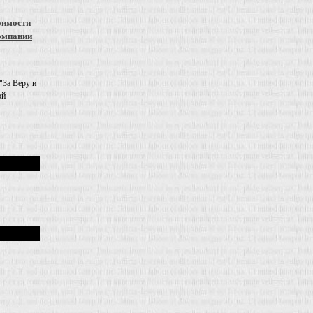
оимости
омпании
"За Веру и
ой