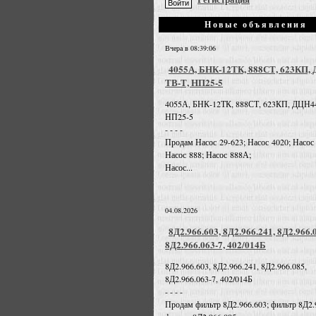
Новые объявления
Вчера в 08:39:06
4055А, БНК-12ТК, 888СТ, 623КП,
ТВ-Т, НП25-5
4055А, БНК-12ТК, 888СТ, 623КП, ДЦН4
НП25-5
- - - -
Продам Насос 29-623; Насос 4020; Насос
Насос 888; Насос 888А;
Насос...
04.08.2026
8Д2.966.603, 8Д2.966.241, 8Д2.966.
8Д2.966.063-7, 402/014Б
8Д2.966.603, 8Д2.966.241, 8Д2.966.085,
8Д2.966.063-7, 402/014Б
- - - -
Продам фильтр 8Д2.966.603; фильтр 8Д2.