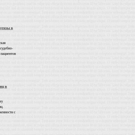
ртизы в
ская
 судебно-
 пациентов
иц в
му
иц.
енности с