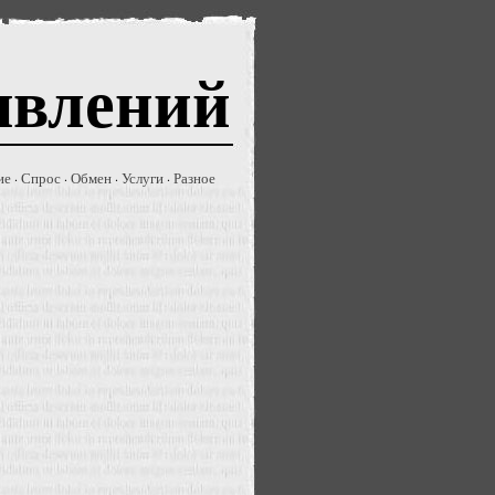
явлений
ие
Спрос
Обмен
Услуги
Разное
·
·
·
·