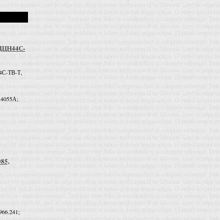
 ДЦН44С-
4С-ТВ-Т,
 4055А;
085,
966.241;