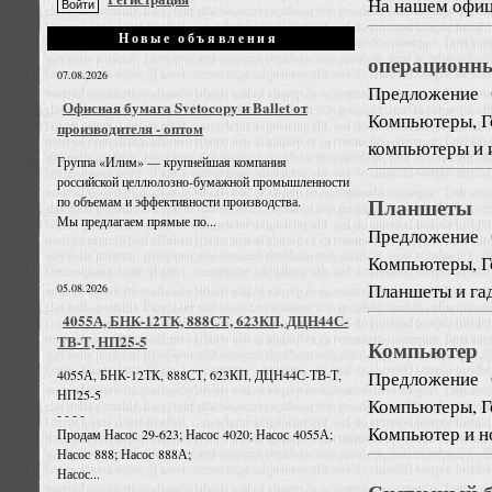
На нашем офици
Новые объявления
операционны
07.08.2026
Предложение
Офисная бумага Svetocopy и Ballet от
Компьютеры, Г
производителя - оптом
компьютеры и 
Группа «Илим» — крупнейшая компания
российской целлюлозно-бумажной промышленности
Планшеты
по объемам и эффективности производства.
Мы предлагаем прямые по...
Предложение
Компьютеры, Г
Планшеты и га
05.08.2026
4055А, БНК-12ТК, 888СТ, 623КП, ДЦН44С-
ТВ-Т, НП25-5
Компьютер
Предложение
4055А, БНК-12ТК, 888СТ, 623КП, ДЦН44С-ТВ-Т,
НП25-5
Компьютеры, Г
- - - -
Компьютер и н
Продам Насос 29-623; Насос 4020; Насос 4055А;
Насос 888; Насос 888А;
Насос...