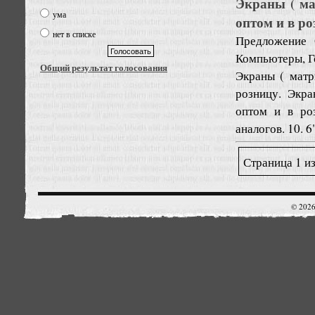
Экраны ( ма
ума
оптом и в р
нет в списке
Предложение
Компьютеры, Г
Общий результат голосования
Экраны ( матр
розницу. Экра
оптом и в ро
аналогов. 10. 6",
Страница 1 из
© 2026