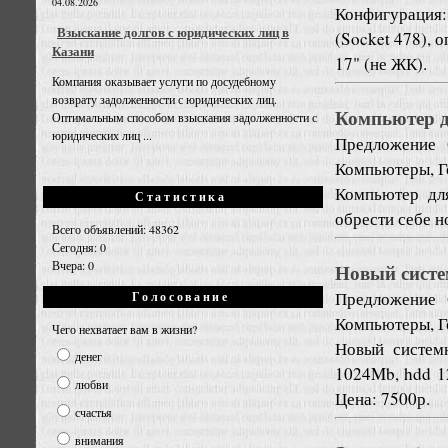
04.08.2026
Конфигурация:
Взыскание долгов с юридических лиц в
(Socket 478),
Казани
17" (не ЖК).
Компания оказывает услуги по досудебному
возврату задолженности с юридических лиц.
Компьютер д
Оптимальным способом взыскания задолженности с
юридических лиц ...
Предложение
Компьютеры, Г
Компьютер дл
Статистика
обрести себе н
Всего объявлений: 48362
Сегодня: 0
Вчера: 0
Новый систе
Предложение
Голосование
Компьютеры, Г
Чего нехватает вам в жизни?
Новый систем
денег
1024Mb, hdd 12
любви
Цена: 7500р.
счастья
внимания