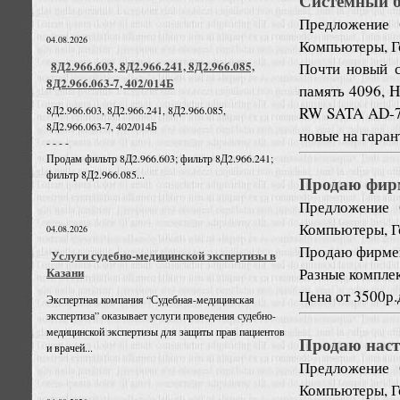
Системный бл
Предложение
04.08.2026
Компьютеры, Г
8Д2.966.603, 8Д2.966.241, 8Д2.966.085,
Почти новый с
8Д2.966.063-7, 402/014Б
память 4096, 
RW SATA AD-72
8Д2.966.603, 8Д2.966.241, 8Д2.966.085,
8Д2.966.063-7, 402/014Б
новые на гарант
- - - -
Продам фильтр 8Д2.966.603; фильтр 8Д2.966.241;
фильтр 8Д2.966.085...
Продаю фирм
Предложение
Компьютеры, Г
04.08.2026
Продаю фирмен
Услуги судебно-медицинской экспертизы в
Разные комплек
Казани
Цена от 3500р.
Экспертная компания “Судебная-медицинская
экспертиза” оказывает услуги проведения судебно-
медицинской экспертизы для защиты прав пациентов
Продаю нас
и врачей...
Предложение
Компьютеры, Г