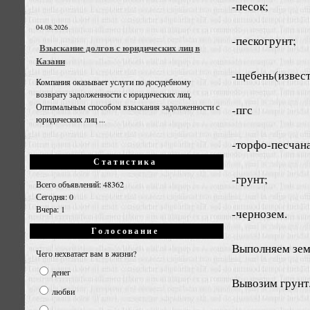
-песок;
04.08.2026
-пескогрунт;
Взыскание долгов с юридических лиц в
Казани
-щебень(извест
Компания оказывает услуги по досудебному
возврату задолженности с юридических лиц.
Оптимальным способом взыскания задолженности с
-пгс
юридических лиц ...
-торфо-песчана
Статистика
-грунт;
Всего объявлений: 48362
Сегодня: 0
Вчера: 1
-чернозем.
Голосование
Выполняем зем
Чего нехватает вам в жизни?
денег
Вывозим грунт
любви