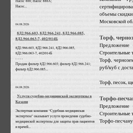
Насос 888; Насос 888А;
сертифицирова
Насос...
объемы скидки!
Московской обл
04.08.2026
8Д2.966.603, 8Д2.966.241, 8Д2.966.085,
Торф, черноз
8Д2.966.063-7, 402/014Б
Предложение
8Д2.966.603, 8Д2.966.241, 8Д2.966.085,
Строительные т
8Д2.966.063-7, 402/014Б
- - - -
Торф, чернозе
Продам фильтр 8Д2.966.603; фильтр 8Д2.966.241;
руб/куб с дост
фильтр 8Д2.966.085...
Торф, песок, щ
04.08.2026
Услуги судебно-медицинской экспертизы в
Торфо-песча
Казани
Предложение
Экспертная компания “Судебная-медицинская
Строительные т
экспертиза” оказывает услуги проведения судебно-
Торфо-песчану
медицинской экспертизы для защиты прав пациентов
и врачей...