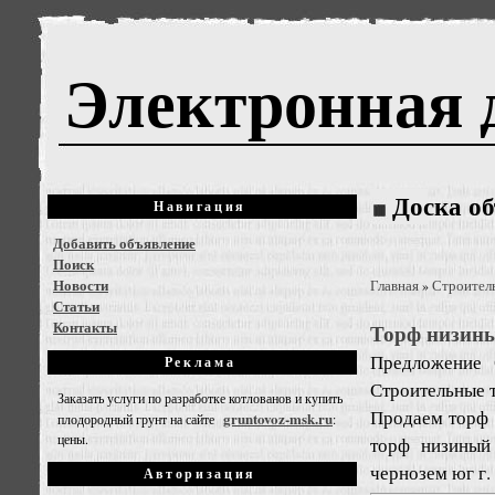
Электронная 
Доска о
Навигация
Добавить объявление
Поиск
Новости
Главная
Строител
»
Статьи
Контакты
Торф низины
Предложение
Реклама
Строительные т
Заказать услуги по разработке котлованов и купить
Продаем торф 
gruntovoz-msk.ru
плодородный грунт на сайте
:
цены.
торф низиный 
чернозем юг г.
Авторизация