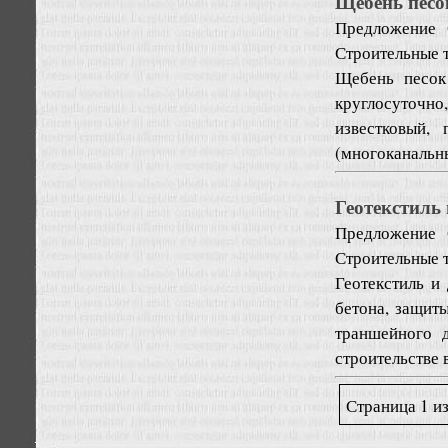
Щебень песо
Предложение
Строительные т
Щебень песок 
круглосуточно
известковый, 
(многоканальн
Геотекстиль
Предложение
Строительные т
Геотекстиль и
бетона, защиты
траншейного 
строительстве 
Страница 1 из