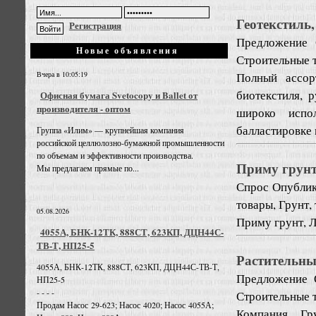
Геотекстиль
Регистрация
Предложение
Новые объявления
Строительные т
Полный ассор
Вчера в 10:05:19
биотекстиля, 
Офисная бумага Svetocopy и Ballet от
производителя - оптом
широко испол
балластировке 
Группа «Илим» — крупнейшая компания
российской целлюлозно-бумажной промышленности
по объемам и эффективности производства.
Приму грун
Мы предлагаем прямые по...
Спрос
Опублик
товары, Грунт,
05.08.2026
Приму грунт, Л
4055А, БНК-12ТК, 888СТ, 623КП, ДЦН44С-
ТВ-Т, НП25-5
Растительны
4055А, БНК-12ТК, 888СТ, 623КП, ДЦН44С-ТВ-Т,
Предложение
НП25-5
- - - -
Строительные т
Продам Насос 29-623; Насос 4020; Насос 4055А;
Компания Гр