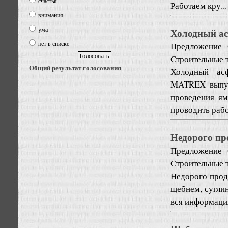
счастья
Работаем кру...
внимания
ума
Холодный ас
нет в списке
Предложение
Строительные т
Общий результат голосования
Холодный асф
MATREX выпуск
проведения ям
проводить рабо
Недорого пр
Предложение
Строительные т
Недорого прода
щебнем, суглин
вся информаци