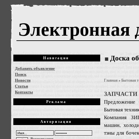
Электронная 
Доска о
Навигация
Добавить объявление
Поиск
Новости
Главная
Бытовая т
»
Статьи
Контакты
ЗАПЧАСТИ
Предложение
Реклама
Бытовая техни
Компания ЗИП
Авторизация
машин, холоди
тэны для бочек
Регистрация