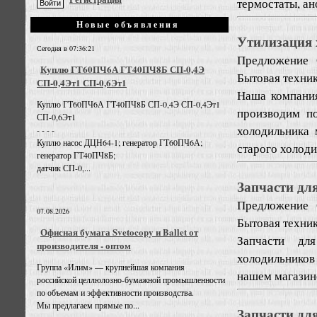
термостаты, ан
Новые объявления
Утилизация 
Сегодня в 07:36:21
Предложение
Куплю ГТ60ПЧ6А ГТ40ПЧ8Б СП-0,4Э
Бытовая техни
СП-0,4Эт1 СП-0,6Эт1
Наша компания
Куплю ГТ60ПЧ6А ГТ40ПЧ8Б СП-0,4Э СП-0,4Эт1
производим п
СП-0,6Эт1
холодильника 
- - - -
Куплю насос ДЦН64-1; генератор ГТ60ПЧ6А;
старого холоди
генератор ГТ40ПЧ8Б;
датчик СП-0,...
Запчасти дл
Предложение
07.08.2026
Бытовая техни
Офисная бумага Svetocopy и Ballet от
Запчасти дл
производителя - оптом
холодильников
Группа «Илим» — крупнейшая компания
нашем магазин
российской целлюлозно-бумажной промышленности
по объемам и эффективности производства.
Мы предлагаем прямые по...
Запчасти дл