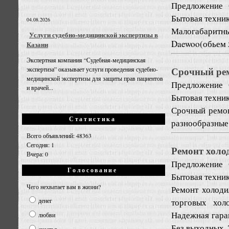
Предложение
Бытовая техни
04.08.2026
Малогабаритн
Услуги судебно-медицинской экспертизы в
Daewoo(обьем 5
Казани
Экспертная компания “Судебная-медицинская
Срочный рем
экспертиза” оказывает услуги проведения судебно-
медицинской экспертизы для защиты прав пациентов
Предложение
и врачей...
Бытовая техни
Срочный ремон
Статистика
разнообразные 
Всего объявлений: 48363
Сегодня: 1
Ремонт холо
Вчера: 0
Предложение
Голосование
Бытовая техни
Чего нехватает вам в жизни?
Ремонт холоди
торговых хол
денег
Надежная гара
любви
Без выходных. 