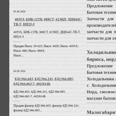
Предложение
Бытовая техни
05.08.2026
Запчасти для
4055А, БНК-12ТК, 888СТ, 623КП, ДЦН44С-
ТВ-Т, НП25-5
производителе
запчасти для 
4055А, БНК-12ТК, 888СТ, 623КП, ДЦН44С-ТВ-Т,
НП25-5
запчасти для э
- - - -
Продам Насос 29-623; Насос 4020; Насос 4055А;
Холодильники
Насос 888; Насос 888А;
Насос...
бирюса, норд
Предложение
Бытовая техни
04.08.2026
Холодильники ат
8Д2.966.603, 8Д2.966.241, 8Д2.966.085,
8Д2.966.063-7, 402/014Б
с. Холодильник
Норд, смоленс
8Д2.966.603, 8Д2.966.241, 8Д2.966.085,
8Д2.966.063-7, 402/014Б
магазин бытово
- - - -
Продам фильтр 8Д2.966.603; фильтр 8Д2.966.241;
фильтр 8Д2.966.085...
Малогабарит