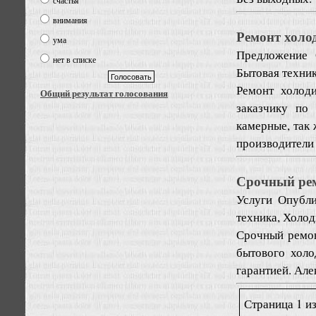
счастья
внимания
Ремонт холо
ума
Предложение
нет в списке
Бытовая техни
Ремонт холод
Общий результат голосования
заказчику по
камерные, так
производители :
Срочный рем
Услуги
Опубли
техника, Холо
Срочный ремон
бытового холо
гарантией. Але
Страница 1 из