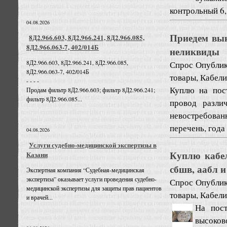
контрольный 6, 
04.08.2026
Приедем вык
8Д2.966.603, 8Д2.966.241, 8Д2.966.085,
8Д2.966.063-7, 402/014Б
неликвиды
8Д2.966.603, 8Д2.966.241, 8Д2.966.085,
Спрос
Опублик
8Д2.966.063-7, 402/014Б
товары, Кабели
- - - -
Куплю на пос
Продам фильтр 8Д2.966.603; фильтр 8Д2.966.241;
фильтр 8Д2.966.085...
провод разли
невостребован
перечень, года 
04.08.2026
Услуги судебно-медицинской экспертизы в
Куплю кабель
Казани
сбшв, аабл и
Экспертная компания “Судебная-медицинская
экспертиза” оказывает услуги проведения судебно-
Спрос
Опублик
медицинской экспертизы для защиты прав пациентов
товары, Кабели
и врачей...
На пост
высоко