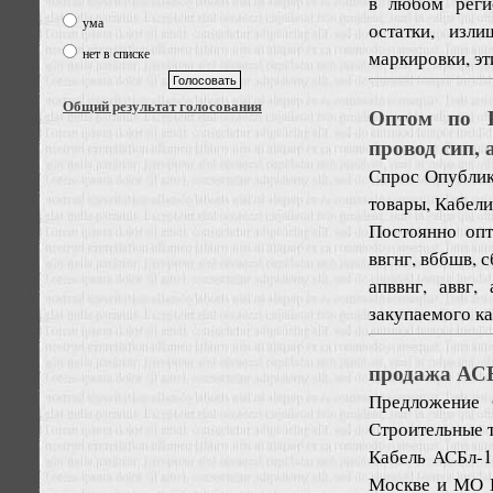
в любом реги
ума
остатки, изл
нет в списке
маркировки, эти
Общий результат голосования
Оптом по Р
провод сип, 
Спрос
Опублик
товары, Кабели
Постоянно опт
ввгнг, вббшв, с
апввнг, аввг,
закупаемого каб
продажа АСБл
Предложение
Строительные 
Кабель АСБл-1
Москве и МО Б