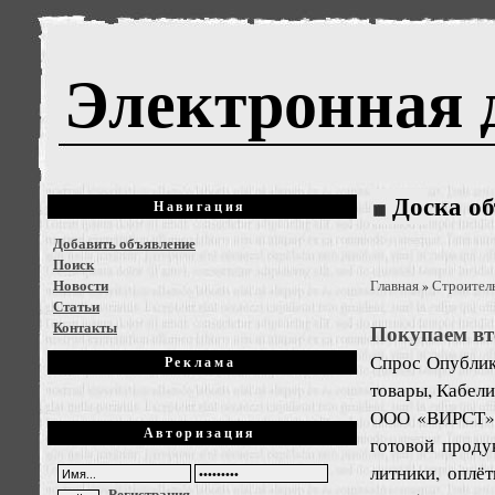
Электронная 
Доска о
Навигация
Добавить объявление
Поиск
Новости
Главная
Строител
»
Статьи
Контакты
Покупаем в
Спрос
Опублик
Реклама
товары, Кабели
ООО «ВИРСТ» п
Авторизация
готовой проду
литники, оплё
Регистрация