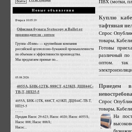
ПВХ (мотки, пл
Новые объявления
Куплю кабел
Вчера в 10:05:19
тафтяная н
Офисная бумага Svetocopy и Ballet от
Спрос
Опублик
производителя - оптом
товары, Кабели
Группа «Илим» — крупнейшая компания
Готовы приех
российской целлюлозно-бумажной промышленности
различный по 
по объемам и эффективности производства.
Мы предлагаем прямые по...
оптом. так
электроизоляцио
05.08.2026
Приедем 
4055А, БНК-12ТК, 888СТ, 623КП, ДЦН44С-
ТВ-Т, НП25-5
невостребов
Спрос
Опублик
4055А, БНК-12ТК, 888СТ, 623КП, ДЦН44С-ТВ-Т,
НП25-5
товары, Кабели
- - - -
На пост
Продам Насос 29-623; Насос 4020; Насос 4055А;
Насос 888; Насос 888А;
высоко
Насос...
бумажно