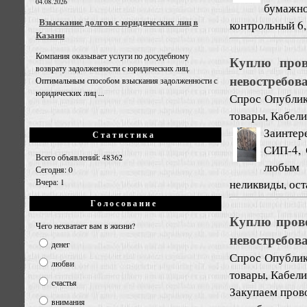
04.08.2026
бумажно
Взыскание долгов с юридических лиц в
контрольный 6, 
Казани
Компания оказывает услуги по досудебному
Куплю пров
возврату задолженности с юридических лиц.
невостребов
Оптимальным способом взыскания задолженности с
юридических лиц ...
Спрос
Опублик
товары, Кабели
Заинтер
Статистика
СИП-4, 
Всего объявлений: 48362
любым 
Сегодня: 0
неликвиды, ост
Вчера: 1
Голосование
Куплю прово
Чего нехватает вам в жизни?
невостребов
денег
Спрос
Опублик
любви
товары, Кабели
счастья
Закупаем пров
внимания