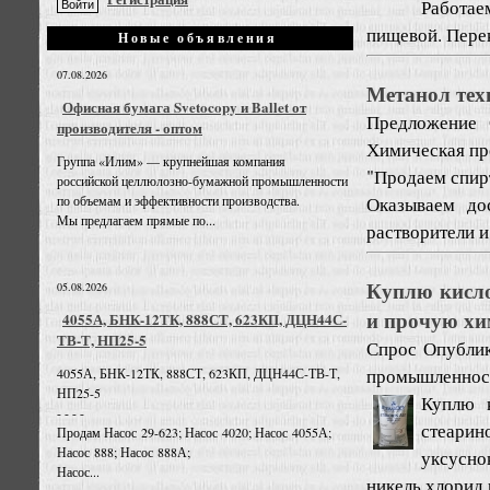
Работа
пищевой. Перек
Новые объявления
07.08.2026
Метанол тех
Офисная бумага Svetocopy и Ballet от
Предложение
производителя - оптом
Химическая пр
Группа «Илим» — крупнейшая компания
"Продаем спирт
российской целлюлозно-бумажной промышленности
Оказываем до
по объемам и эффективности производства.
Мы предлагаем прямые по...
растворители 
Куплю кисло
05.08.2026
и прочую х
4055А, БНК-12ТК, 888СТ, 623КП, ДЦН44С-
ТВ-Т, НП25-5
Спрос
Опублик
промышленност
4055А, БНК-12ТК, 888СТ, 623КП, ДЦН44С-ТВ-Т,
НП25-5
Куплю к
- - - -
стеарино
Продам Насос 29-623; Насос 4020; Насос 4055А;
Насос 888; Насос 888А;
уксусно
Насос...
никель хлорид 