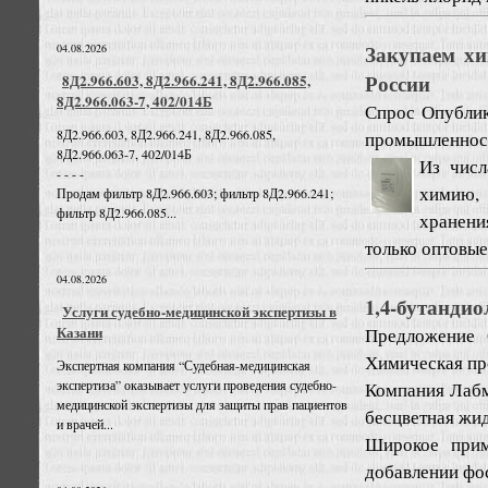
Закупаем х
04.08.2026
России
8Д2.966.603, 8Д2.966.241, 8Д2.966.085,
8Д2.966.063-7, 402/014Б
Спрос
Опублик
8Д2.966.603, 8Д2.966.241, 8Д2.966.085,
промышленност
8Д2.966.063-7, 402/014Б
Из чис
- - - -
химию, 
Продам фильтр 8Д2.966.603; фильтр 8Д2.966.241;
фильтр 8Д2.966.085...
хранени
только оптовые
04.08.2026
1,4-бутандио
Услуги судебно-медицинской экспертизы в
Казани
Предложение
Химическая пр
Экспертная компания “Судебная-медицинская
экспертиза” оказывает услуги проведения судебно-
Компания Лабм
медицинской экспертизы для защиты прав пациентов
бесцветная жид
и врачей...
Широкое прим
добавлении фо