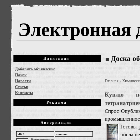
Электронная 
Доска о
Навигация
Добавить объявление
Поиск
Новости
Главная
Химическ
»
Статьи
Контакты
Куплю пе
тетранатрие
Реклама
Спрос
Опублик
промышленност
Авторизация
Готовы 
числа н
Регистрация