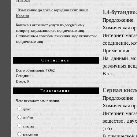
04.08.2026
Взыскание долгов с юридических лиц в
1,4-бутандио
Казани
Предложение
Компания оказывает услуги по досудебному
Химическая пр
возврату задолженности с юридических лиц.
Интернет-мага
Оптимальным способом взыскания задолженности с
юридических лиц ...
соединение, ко
Применение
На данный мо
Статистика
различных веще
Всего объявлений: 48362
В эл...
Сегодня: 0
Вчера: 0
Серная кисл
Голосование
Предложение
Чего нехватает вам в жизни?
Химическая пр
денег
Интернет-мага
любви
вещество, дву
счастья
(+6).
внимания
В химической 