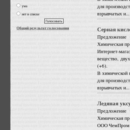
для производст
ума
взрывчатых и...
нет в списке
Общий результат голосования
Серная кисл
Предложение
Химическая пр
Интернет-мага
вещество, дву
(+6).
В химической 
для производст
взрывчатых и...
Ледяная укс
Предложение
Химическая пр
ООО ЧемПром п