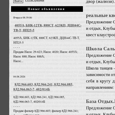
двор (жалюзи). 
Новые объявления
реальные кв
Вчера в 08:39:06
Предложение
О
4055А, БНК-12ТК, 888СТ, 623КП, ДЦН44С-
и отдых, Клуб
ТВ-Т, НП25-5
квест клаустр
4055А, БНК-12ТК, 888СТ, 623КП, ДЦН44С-ТВ-Т,
НП25-5
Школа Сальс
- - - -
Продам Насос 29-623; Насос 4020; Насос 4055А;
Предложение
О
Насос 888; Насос 888А;
и отдых, Клуб
Насос...
Школа танцев —
зависимости от
04.08.2026
себя в кругу 
8Д2.966.603, 8Д2.966.241, 8Д2.966.085,
направлениям: П
8Д2.966.063-7, 402/014Б
8Д2.966.603, 8Д2.966.241, 8Д2.966.085,
База Отдых.
8Д2.966.063-7, 402/014Б
- - - -
Предложение
О
Продам фильтр 8Д2.966.603; фильтр 8Д2.966.241;
и отдых, Клуб