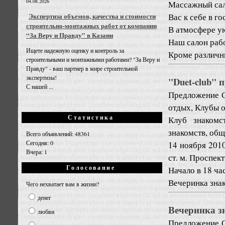
04.08.2026
Массажный сал
Вас к себе в го
Экспертиза объемов, качества и стоимости
строительно-монтажных работ от компании
В атмосфере у
“За Веру и Правду” в Казани
Наш салон рабо
Ищете надежную оценку и контроль за
Кроме различны
строительными и монтажными работами? "За Веру и
Правду" - ваш партнер в мире строительной
экспертизы!
"Duet-club"
С нашей ...
Предложение
отдых, Клубы 
Статистика
Клуб знакомс
знакомств, общ
Всего объявлений: 48361
Сегодня: 0
14 ноября 2010
Вчера: 1
ст. м. Проспек
Голосование
Начало в 18 ча
Вечеринка знак.
Чего нехватает вам в жизни?
денег
Вечеринка з
любви
Предложение