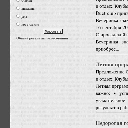
счастья
и отдых, Клуб
внимания
Duet-club приг
ума
Вечеринка знак
нет в списке
16 сентября 20
Старосадский п
Общий результат голосования
Вечеринка зн
приобрес...
Летняя пргр
Предложение
О
и отдых, Клуб
Летняя прграмм
важно: • усп
уважительное 
результат в раб
Недорогая г