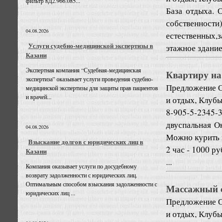
фильтр 8Д2.966.085...
База отдыха. 
собственнос
04.08.2026
естественных,
Услуги судебно-медицинской экспертизы в
этажное здание
Казани
Экспертная компания “Судебная-медицинская
Квартиру на
экспертиза” оказывает услуги проведения судебно-
Предложение
О
медицинской экспертизы для защиты прав пациентов
и врачей...
и отдых, Клуб
8-905-5-2345-
двуспальная О
04.08.2026
Можно курить 
Взыскание долгов с юридических лиц в
2 час - 1000 р
Казани
...
Компания оказывает услуги по досудебному
возврату задолженности с юридических лиц.
Оптимальным способом взыскания задолженности с
Массажный с
юридических лиц ...
Предложение
О
и отдых, Клуб