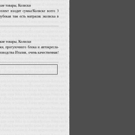
ские товары, Коляски
плект входит сумка!Коляске всего 3
лубокая там есть матрасик )коляска в
ские товары, Коляски
ки, прогулочного блока и автокресла-
изводства Италия, очень качественная!