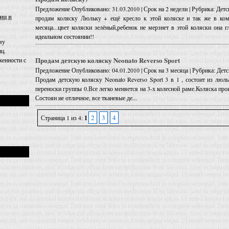
Предложение
Опубликовано: 31.03.2010 | Срок на 2 недели | Рубрика: Дет
иц в
продам коляску Люльку + ещё кресло к этой коляске и так же в ком
месяца...цвет коляски зелёный,ребенок не мерзнет в этой коляски она г
идеальном состоянии!!
му
иц.
Продам детскую коляску Neonato Reverso Sport
енности с
Предложение
Опубликовано: 04.01.2010 | Срок на 3 месяца | Рубрика: Дет
Продам детскую коляску Neonato Reverso Sport 3 в 1 , состоит из люль
переноски группы 0.Все легко меняется на 3-х колесной раме.Коляска про
Состоян ие отличное, все тканевые де...
2
3
4
Страница 1 из 4:
1