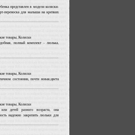
бенка представлен в модели коляски-
рт-переноска для малыша на крепких
ские товары, Коляски
добная, полный комплект - люлька,
ские товары, Коляски
ичном состоянии, почти новая,цвета
ские товары, Коляски
или детей разного возраста, она
ность надежно закрепить люльки для