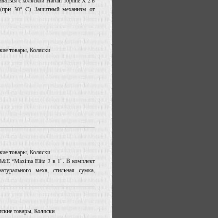
аться с коляской Hartan Topline X 2 в
 (при 30° C) Защитный механизм от
ские товары, Коляски
ские товары, Коляски
B&E “Maxima Elite 3 в 1″. В комплект
атурального меха, стильная сумка,
етские товары, Коляски