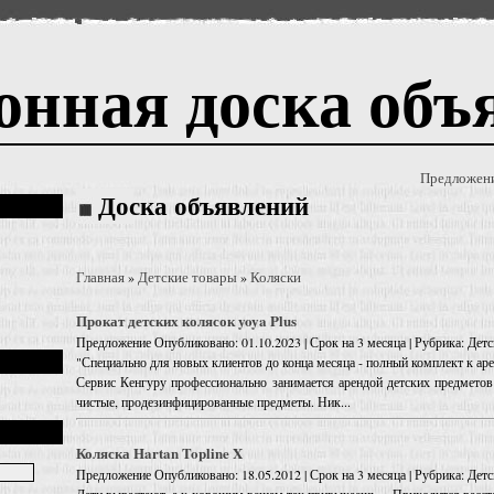
онная доска объ
Предложен
Доска объявлений
Главная
Детские товары
Коляски
»
»
Прокат детских колясок yoya Plus
Предложение
Опубликовано: 01.10.2023 | Срок на 3 месяца | Рубрика: Дет
"Специально для новых клиентов до конца месяца - полный комплект к ар
Сервис Кенгуру профессионально занимается арендой детских предметов 
чистые, продезинфицированные предметы. Ник...
Коляска Hartan Topline X
Предложение
Опубликовано: 18.05.2012 | Срок на 3 месяца | Рубрика: Дет