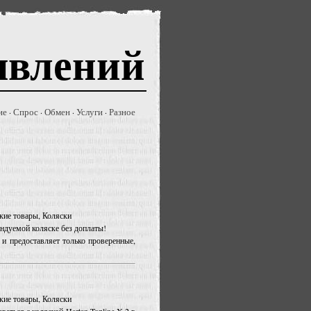
явлений
ие
Спрос
Обмен
Услуги
Разное
·
·
·
·
ские товары, Коляски
ендуемой коляске без доплаты!
и предоставляет только проверенные,
ские товары, Коляски