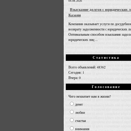
04.08.2026
Взыскание долгов с юридических л
Казани
Компания оказывает услуги по досудебно
возврату задолженности с юридических л
Оптимальным способом взыскания задолж
юридических лиц ...
Статистика
Всего объявлений: 48362
Сегодня: 1
Вчера: 0
Голосование
Чего нехватает вам в жизни?
денег
любви
счастья
внимания