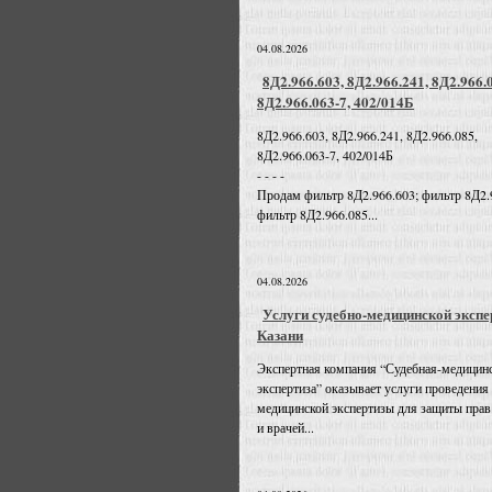
04.08.2026
8Д2.966.603, 8Д2.966.241, 8Д2.966.
8Д2.966.063-7, 402/014Б
8Д2.966.603, 8Д2.966.241, 8Д2.966.085,
8Д2.966.063-7, 402/014Б
- - - -
Продам фильтр 8Д2.966.603; фильтр 8Д2.
фильтр 8Д2.966.085...
04.08.2026
Услуги судебно-медицинской экспе
Казани
Экспертная компания “Судебная-медицин
экспертиза” оказывает услуги проведения
медицинской экспертизы для защиты прав
и врачей...