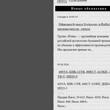
Новые объявления
Сегодня в 10:05:19
Офисная бумага Svetocopy и Ballet
производителя - оптом
Группа «Илим» — крупнейшая компания
российской целлюлозно-бумажной промы
по объемам и эффективности производств
Мы предлагаем прямые по...
05.08.2026
4055А, БНК-12ТК, 888СТ, 623КП,
ТВ-Т, НП25-5
4055А, БНК-12ТК, 888СТ, 623КП, ДЦН4
НП25-5
- - - -
Продам Насос 29-623; Насос 4020; Насос
Насос 888; Насос 888А;
Насос...