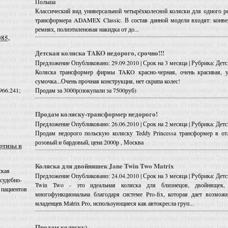
Польша
Классический вид универсальной четырёхколесной коляски для одного ре
трансформера ADAMEX Classic. В состав данной модели входят: конве
ремнях, полиэтиленовая накидка от до...
085,
Детская коляска TAKO недорого, срочно!!!
Предложение
Опубликовано: 29.09.2010 | Срок на 3 месяца | Рубрика: Дет
Коляска трансформер фирмы TAKO красно-черная, очень красивая, у
сумочка...Очень прочная конструкция, нет скрипа колес!
Продам за 3000р(покупали за 7500руб)
966.241;
Продам коляску-трансформер недорого!
Предложение
Опубликовано: 26.06.2010 | Срок на 2 месяца | Рубрика: Дет
Продам недорого польскую коляску Teddy Princessa трансформер в отл
розовый и бардовый, цена 2000р , Москва
ртизы в
Коляска для двойняшек Jane Twin Two Matrix
ская
Предложение
Опубликовано: 24.04.2010 | Срок на 3 месяца | Рубрика: Дет
 судебно-
Twin Two - это идеальная коляска для близнецов, двойнящек, 
 пациентов
многофункциональна благодаря системе Pro-fix, которая дает возмож
младенцев Matrix Pro, использующиеся как автокресла груп...
Продам коляску)