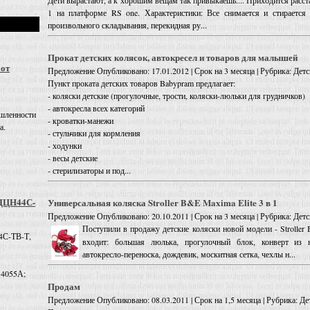
Дети вырастают, а к хорошим вещам так привыкаешь.... Приходится расстав
1 на платформе RS one. Характеристики: Все снимается и стирается
произвольного складывания, перекидная ру...
Прокат детских колясок, автокресел и товаров для малышей
 от
Предложение
Опубликовано: 17.01.2012 | Срок на 3 месяца | Рубрика: Дет
Пункт проката детских товаров Babypram предлагает:
- коляски детские (прогулочные, трости, коляски-люльки для грудничков)
- автокресла всех категорий
шленности
- кроватки-манежи
а.
- стульчики для кормления
- ходунки
- весы детские
- стерилизаторы и под...
 ДЦН44С-
Универсальная коляска Stroller B&E Maxima Elite 3 в 1
Предложение
Опубликовано: 20.10.2011 | Срок на 3 месяца | Рубрика: Дет
Поступили в продажу детские коляски новой модели - Stroller 
4С-ТВ-Т,
входит: большая люлька, прогулочный блок, конверт из н
автокресло-переноска, дождевик, москитная сетка, чехлы н...
 4055А;
Продам
Предложение
Опубликовано: 08.03.2011 | Срок на 1,5 месяца | Рубрика: Д