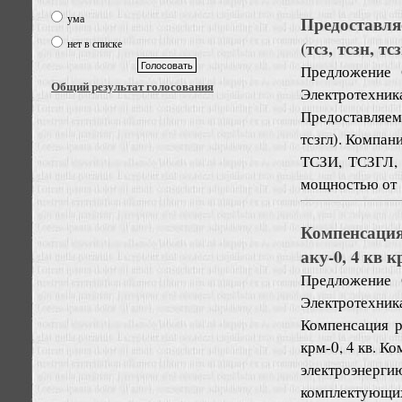
ума
Предоставля
(тсз, тсзн, т
нет в списке
Предложение
Общий результат голосования
Электротехник
Предоставляем 
тсзгл). Компан
ТСЗИ, ТСЗГЛ, 
мощностью от 1,
Компенсация
аку-0, 4 кв к
Предложение
Электротехник
Компенсация р
крм-0, 4 кв. К
электроэнерги
комплектующих)