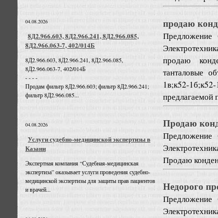
продаю конд
04.08.2026
Предложение
8Д2.966.603, 8Д2.966.241, 8Д2.966.085,
8Д2.966.063-7, 402/014Б
Электротехник
продаю конде
8Д2.966.603, 8Д2.966.241, 8Д2.966.085,
8Д2.966.063-7, 402/014Б
танталовые о
- - - -
1в;к52-1б;к52-
Продам фильтр 8Д2.966.603; фильтр 8Д2.966.241;
предлагаемой п
фильтр 8Д2.966.085...
Продаю конд
04.08.2026
Предложение
Услуги судебно-медицинской экспертизы в
Электротехник
Казани
Продаю конде
Экспертная компания “Судебная-медицинская
экспертиза” оказывает услуги проведения судебно-
медицинской экспертизы для защиты прав пациентов
Недорого пр
и врачей...
Предложение
Электротехник