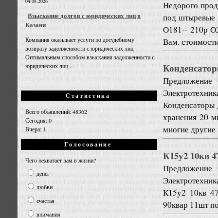
04.08.2026
Недорого прод
Взыскание долгов с юридических лиц в
под штыревые 
Казани
О181-- 210р О
Компания оказывает услуги по досудебному
Вам. стоимост
возврату задолженности с юридических лиц.
Оптимальным способом взыскания задолженности с
Конденсатор
юридических лиц ...
Предложение
Электротехник
Статистика
Конденсаторы 
Всего объявлений: 48362
хранения 20 м
Сегодня: 0
многие другие
Вчера: 1
Голосование
К15у2 10кв 
Чего нехватает вам в жизни?
Предложение
денег
Электротехник
любви
К15у2 10кв 4
счастья
90квар 11шт по
внимания