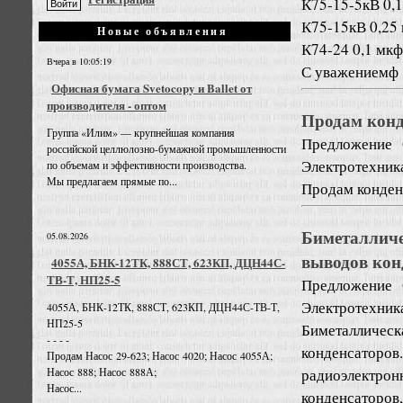
К75-15-5кВ 0,
К75-15кВ 0,25
Новые объявления
К74-24 0,1 мк
Вчера в 10:05:19
С уважениемф
Офисная бумага Svetocopy и Ballet от
производителя - оптом
Продам кон
Группа «Илим» — крупнейшая компания
Предложение
российской целлюлозно-бумажной промышленности
Электротехник
по объемам и эффективности производства.
Мы предлагаем прямые по...
Продам конден
Биметаллич
05.08.2026
выводов кон
4055А, БНК-12ТК, 888СТ, 623КП, ДЦН44С-
ТВ-Т, НП25-5
Предложение
Электротехник
4055А, БНК-12ТК, 888СТ, 623КП, ДЦН44С-ТВ-Т,
НП25-5
Биметалличес
- - - -
конденсаторо
Продам Насос 29-623; Насос 4020; Насос 4055А;
радиоэлектр
Насос 888; Насос 888А;
Насос...
конденсаторов,