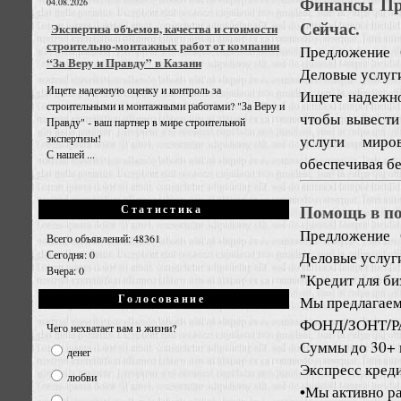
Финансы Про
04.08.2026
Сейчас.
Экспертиза объемов, качества и стоимости
строительно-монтажных работ от компании
Предложение
“За Веру и Правду” в Казани
Деловые услуг
Ищете надежную оценку и контроль за
Ищете надежно
строительными и монтажными работами? "За Веру и
чтобы вывести
Правду" - ваш партнер в мире строительной
услуги миро
экспертизы!
С нашей ...
обеспечивая бе
Помощь в по
Статистика
Предложение
Всего объявлений: 48361
Деловые услуг
Сегодня: 0
Вчера: 0
"Кредит для би
Голосование
Мы предлагаем
ФОНД/ЗОНТ/
Чего нехватает вам в жизни?
Суммы до 30+ 
денег
Экспресс креди
любви
•Мы активно ра