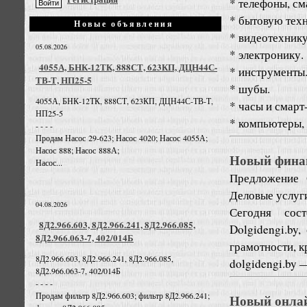
* телефоны, с
* бытовую техн
Новые объявления
* видеотехнику
05.08.2026
* электронику.
4055А, БНК-12ТК, 888СТ, 623КП, ДЦН44С-
* инструменты
ТВ-Т, НП25-5
* шубы.
4055А, БНК-12ТК, 888СТ, 623КП, ДЦН44С-ТВ-Т,
* часы и смарт
НП25-5
* компьютеры, н
- - - -
Продам Насос 29-623; Насос 4020; Насос 4055А;
Насос 888; Насос 888А;
Новый фина
Насос...
Предложение
Деловые услуг
04.08.2026
Сегодня сос
8Д2.966.603, 8Д2.966.241, 8Д2.966.085,
Dolgidengi.by
8Д2.966.063-7, 402/014Б
грамотности, к
8Д2.966.603, 8Д2.966.241, 8Д2.966.085,
dolgidengi.by 
8Д2.966.063-7, 402/014Б
- - - -
Продам фильтр 8Д2.966.603; фильтр 8Д2.966.241;
Новый онлай