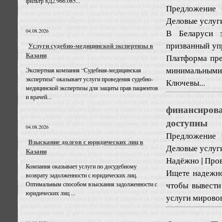
фильтр 8Д2.966.085...
Предложение
Деловые услуг
В Беларуси з
04.08.2026
призванный уп
Услуги судебно-медицинской экспертизы в
Казани
Платформа пре
минимальными 
Экспертная компания “Судебная-медицинская
экспертиза” оказывает услуги проведения судебно-
Ключевы...
медицинской экспертизы для защиты прав пациентов
и врачей...
финансирова
доступны
04.08.2026
Предложение
Взыскание долгов с юридических лиц в
Деловые услуг
Казани
Надёжно | Пров
Компания оказывает услуги по досудебному
Ищете надежно
возврату задолженности с юридических лиц.
чтобы вывести
Оптимальным способом взыскания задолженности с
юридических лиц ...
услуги мировог