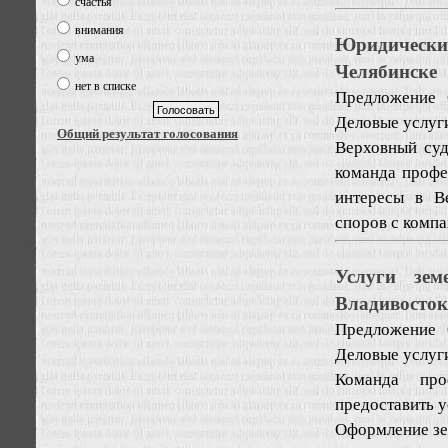
счастья
внимания
Юридически
ума
Челябинске
нет в списке
Предложение
Деловые услуг
Общий результат голосования
Верховный суд
команда профе
интересы в В
споров с компа
Услуги зем
Владивосток
Предложение
Деловые услуг
Команда про
предоставить у
Оформление зе