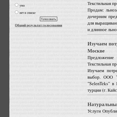
Текстильная п
ума
Продам: льноз
нет в списке
дочерним пред
для выращивани
Общий результат голосования
и длинное льнов
Изучаем пот
Москве
Предложение
Текстильная п
Изучаем потр
выбор. ООО "
"SelenTeks" в
турции (г. Кай
Натуральный
Услуги
Опублик