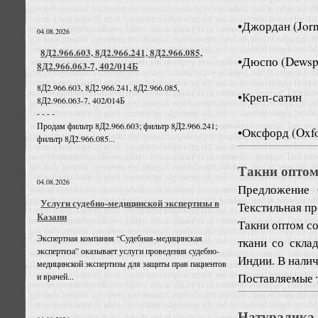
•Джордан (Jor
04.08.2026
8Д2.966.603, 8Д2.966.241, 8Д2.966.085,
•Дюспо (Dewsp
8Д2.966.063-7, 402/014Б
8Д2.966.603, 8Д2.966.241, 8Д2.966.085,
•Креп-сатин
8Д2.966.063-7, 402/014Б
- - - -
Продам фильтр 8Д2.966.603; фильтр 8Д2.966.241;
•Оксфорд (Oxf
фильтр 8Д2.966.085...
Такни оптом 
04.08.2026
Предложение
Услуги судебно-медицинской экспертизы в
Текстильная п
Казани
Такни оптом со
Экспертная компания “Судебная-медицинская
ткани со скла
экспертиза” оказывает услуги проведения судебно-
Индии. В налич
медицинской экспертизы для защиты прав пациентов
Поставляемые т
и врачей...
Натуралика