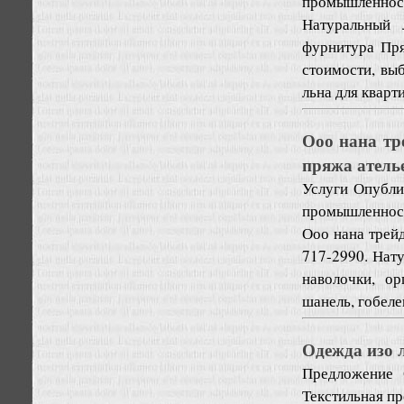
промышленност
Натуральный 
фурнитура Пря
стоимости, вы
льна для кварти
Ооо нана тр
пряжа ателье
Услуги
Опублик
промышленност
Ооо нана трей
717-2990. Нату
наволочки, ор
шанель, гобелен
Одежда изо 
Предложение
Текстильная п