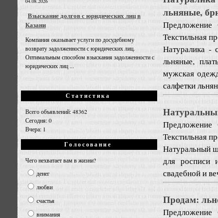
04.08.2026
льняные, бр
Взыскание долгов с юридических лиц в
Предложение
Казани
Текстильная п
Компания оказывает услуги по досудебному
Натуралика - 
возврату задолженности с юридических лиц.
Оптимальным способом взыскания задолженности с
льняные, плат
юридических лиц ...
мужская одежд
салфетки льняны
Статистика
Натуральный
Всего объявлений: 48362
Сегодня: 0
Предложение
Вчера: 1
Текстильная п
Голосование
Натуральный ше
для росписи и
Чего нехватает вам в жизни?
свадебной и ве
денег
любви
Продам: льн
счастья
Предложение
внимания