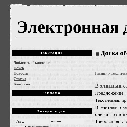
Электронная 
Доска о
Навигация
Добавить объявление
Поиск
Новости
Главная
Текстиль
»
Статьи
Контакты
В элитный с
Предложение
Реклама
Текстильная п
В элитный св
Авторизация
одежды из тон
Требования : 
Регистрация