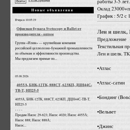
работы 3-5 лет.
Оклад 23000+
Новые объявления
График : 5/2 с 1
Вчера в 10:05:19
Офисная бумага Svetocopy и Ballet от
Лен и шелк,
производителя - оптом
Предложение
Группа «Илим» — крупнейшая компания
Текстильная п
российской целлюлозно-бумажной промышленности
Лен и шелк.
по объемам и эффективности производства.
Мы предлагаем прямые по...
•Атлас
05.08.2026
•Атлас-сатин
4055А, БНК-12ТК, 888СТ, 623КП, ДЦН44С-
ТВ-Т, НП25-5
•Бондинг (Bond
4055А, БНК-12ТК, 888СТ, 623КП, ДЦН44С-ТВ-Т,
НП25-5
- - - -
•Вельвет
Продам Насос 29-623; Насос 4020; Насос 4055А;
Насос 888; Насос 888А;
•Джинс
Насос...