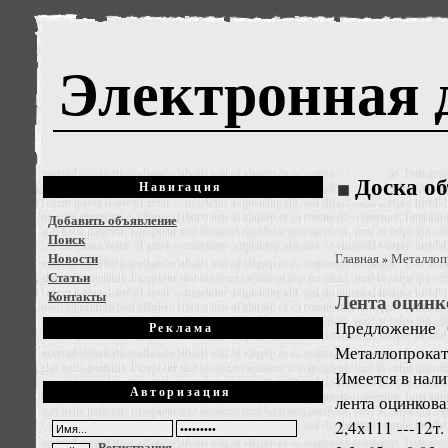
Электронная 
Доска о
Навигация
Добавить объявление
Поиск
Новости
Главная
Металлоп
»
Статьи
Контакты
Лента оцинк
Предложение
Реклама
Металлопрокат
Имеется в нал
Авторизация
лента оцинков
2,4х111 ---12т.
Регистрация