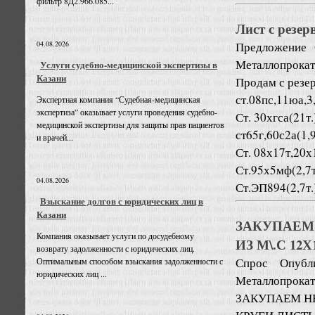
фильтр 8Д2.966.085...
Лист с резер
Предложение
04.08.2026
Металлопрокат
Услуги судебно-медицинской экспертизы в
Казани
Продам с резе
ст.08пс,11юа,3,
Экспертная компания “Судебная-медицинская
экспертиза” оказывает услуги проведения судебно-
Ст. 30хгса(21т.
медицинской экспертизы для защиты прав пациентов
ст65г,60с2а(1,9
и врачей...
Ст. 08х17т,20х1
Ст.95х5мф(2,7т
04.08.2026
Ст.ЭП894(2,7т.
Взыскание долгов с юридических лиц в
Казани
ЗАКУПАЕ
Компания оказывает услуги по досудебному
ИЗ М\.С 12Х
возврату задолженности с юридических лиц.
Спрос
Опубл
Оптимальным способом взыскания задолженности с
юридических лиц ...
Металлопрокат
ЗАКУПАЕМ Н