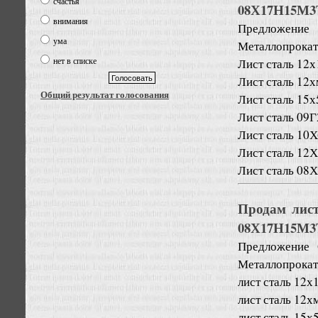
счастья
08Х17Н15М3
внимания
Предложение
ума
Металлопрокат
нет в списке
Лист сталь 12х
Лист сталь 12х
Общий результат голосования
Лист сталь 15х
Лист сталь 09Г
Лист сталь 10Х
Лист сталь 12Х
Лист сталь 08Х
Продам лист
08Х17Н15М3
Предложение
Металлопрокат
лист сталь 12х
лист сталь 12х
лист сталь 15х