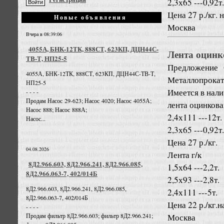
2,3х65 ---0,92т.
Цена 27 р./кг. 
Новые объявления
Москва
Вчера в 08:39:06
4055А, БНК-12ТК, 888СТ, 623КП, ДЦН44С-
Лента оцинк
ТВ-Т, НП25-5
Предложение
4055А, БНК-12ТК, 888СТ, 623КП, ДЦН44С-ТВ-Т,
Металлопрокат
НП25-5
Имеется в нал
- - - -
Продам Насос 29-623; Насос 4020; Насос 4055А;
лента оцинков
Насос 888; Насос 888А;
2,4х111 ---12т.
Насос...
2,3х65 ---0,92т.
Цена 27 р./кг.
04.08.2026
Лента г/к
8Д2.966.603, 8Д2.966.241, 8Д2.966.085,
1,5х64 ---2,2т.
8Д2.966.063-7, 402/014Б
2,5х93 ---2,8т.
8Д2.966.603, 8Д2.966.241, 8Д2.966.085,
2,4х111 ---5т.
8Д2.966.063-7, 402/014Б
Цена 22 р./кг.н
- - - -
Москва
Продам фильтр 8Д2.966.603; фильтр 8Д2.966.241;