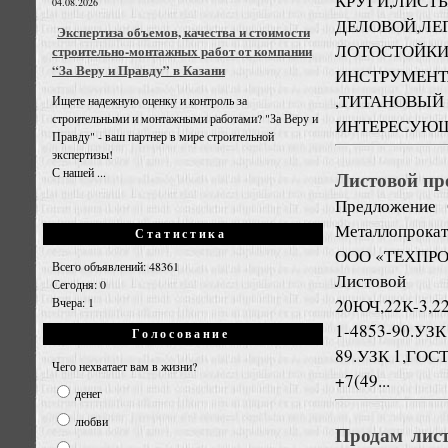
КРУГИ,ЛИСТЫ
04.08.2026
ДЕЛОВОЙ,
Экспертиза объемов, качества и стоимости
ЛОТОСТОЙКИ
строительно-монтажных работ от компании
“За Веру и Правду” в Казани
ИНСТРУМЕ
,ТИТАНОВЫЙ
Ищете надежную оценку и контроль за
строительными и монтажными работами? "За Веру и
ИНТЕРЕСУЮЩИ
Правду" - ваш партнер в мире строительной
экспертизы!
С нашей ...
Листовой п
Предложение
Металлопрокат
Статистика
ООО «ТЕХПР
Всего объявлений: 48361
Лист
Сегодня: 0
20ЮЧ,22К-3,2
Вчера: 1
1-4853-90.УЗ
Голосование
89.УЗК 1,ГОСТ 
Чего нехватает вам в жизни?
+7(49...
денег
любви
Продам лист