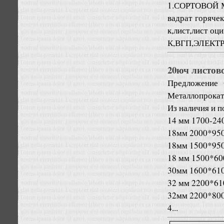
1.СОРТОВОЙ М
вадрат горяче
к,лист,лист о
К,ВГП,ЭЛЕКТР
20юч листов
Предложение
Металлопрокат
Из наличия и п
14 мм 1700-240
18мм 2000*9500
18мм 1500*9500
18 мм 1500*600
30мм 1600*6100
32 мм 2200*610
32мм 2200*8000
4...