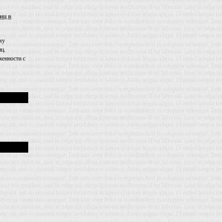
иц в
му
иц.
енности с