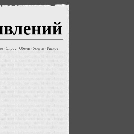
явлений
ие
Спрос
Обмен
Услуги
Разное
·
·
·
·