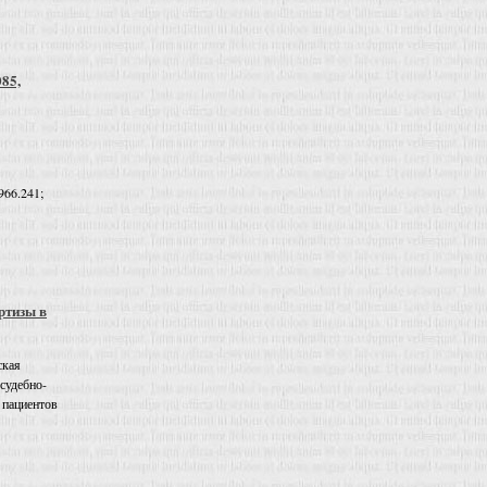
085,
966.241;
ртизы в
ская
 судебно-
 пациентов