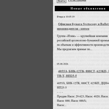
Новые объявления
Вчера в 10:05:19
Офисная бумага Svetocopy и Ballet
производителя - оптом
Группа «Илим» — крупнейшая компания
российской целлюлозно-бумажной промы
по объемам и эффективности производств
Мы предлагаем прямые по...
05.08.2026
4055А, БНК-12ТК, 888СТ, 623КП,
ТВ-Т, НП25-5
4055А, БНК-12ТК, 888СТ, 623КП, ДЦН4
НП25-5
- - - -
Продам Насос 29-623; Насос 4020; Насос
Насос 888; Насос 888А;
Насос...