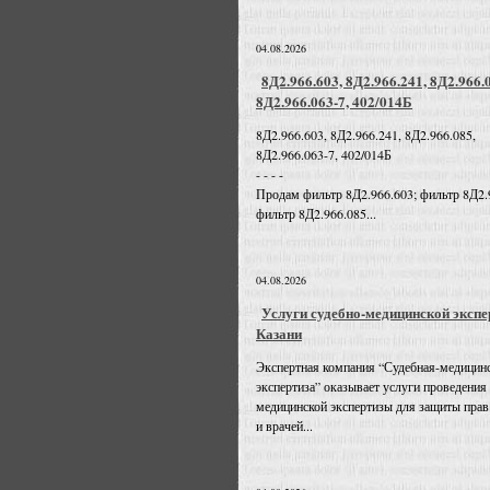
04.08.2026
8Д2.966.603, 8Д2.966.241, 8Д2.966.
8Д2.966.063-7, 402/014Б
8Д2.966.603, 8Д2.966.241, 8Д2.966.085,
8Д2.966.063-7, 402/014Б
- - - -
Продам фильтр 8Д2.966.603; фильтр 8Д2.
фильтр 8Д2.966.085...
04.08.2026
Услуги судебно-медицинской экспе
Казани
Экспертная компания “Судебная-медицин
экспертиза” оказывает услуги проведения
медицинской экспертизы для защиты прав
и врачей...