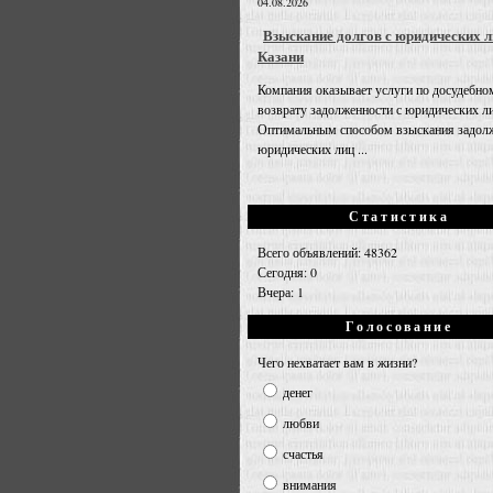
04.08.2026
Взыскание долгов с юридических л
Казани
Компания оказывает услуги по досудебно
возврату задолженности с юридических л
Оптимальным способом взыскания задолж
юридических лиц ...
Статистика
Всего объявлений: 48362
Сегодня: 0
Вчера: 1
Голосование
Чего нехватает вам в жизни?
денег
любви
счастья
внимания