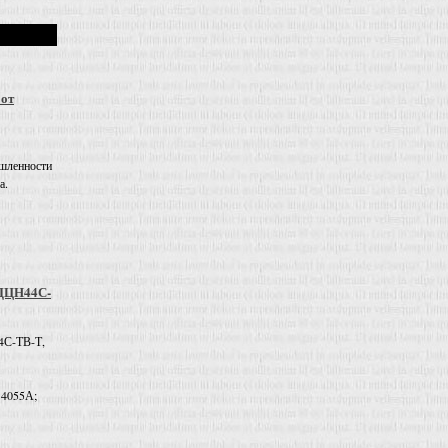
 от
шленности
а.
 ДЦН44С-
4С-ТВ-Т,
 4055А;