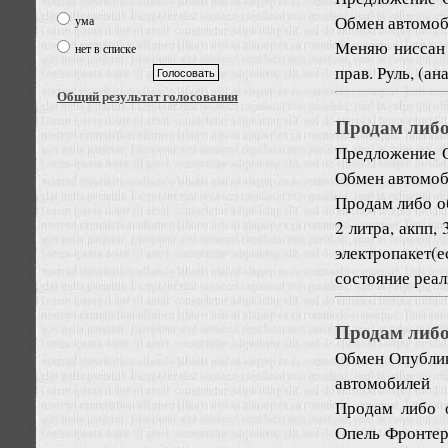
Обмен автомо
ума
Меняю ниссан 
нет в списке
прав. Руль, (а
Общий результат голосования
Продам либо
Предложение
Обмен автомо
Продам либо об
2 литра, акпп,
электропакет
состояние реал
Продам либо
Обмен
Опублик
автомобилей
Продам либо 
Опель Фронтера-