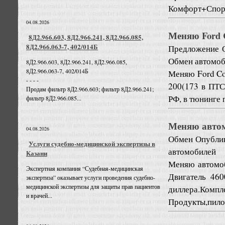
Комфорт+Спорт
04.08.2026
Меняю Ford 
8Д2.966.603, 8Д2.966.241, 8Д2.966.085,
8Д2.966.063-7, 402/014Б
Предложение
Обмен автомо
8Д2.966.603, 8Д2.966.241, 8Д2.966.085,
8Д2.966.063-7, 402/014Б
Меняю Ford Co
- - - -
200(173 в ПТС)
Продам фильтр 8Д2.966.603; фильтр 8Д2.966.241;
РФ, в тюнинге
фильтр 8Д2.966.085...
Меняю авто
04.08.2026
Обмен
Опублик
Услуги судебно-медицинской экспертизы в
автомобилей
Казани
Меняю автомо
Экспертная компания “Судебная-медицинская
Двигатель 46
экспертиза” оказывает услуги проведения судебно-
медицинской экспертизы для защиты прав пациентов
диллера.Ко
и врачей...
Продукты,пило