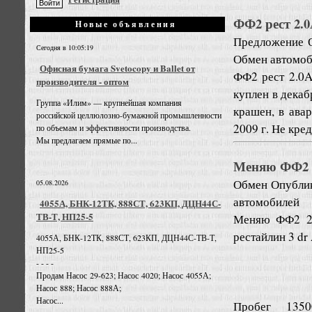
ФФ2 рест 2.
Новые объявления
Предложение
Сегодня в 10:05:19
Обмен автомо
Офисная бумага Svetocopy и Ballet от
ФФ2 рест 2.0A
производителя - оптом
куплен в декаб
Группа «Илим» — крупнейшая компания
крашен, в ава
российской целлюлозно-бумажной промышленности
2009 г. Не кред
по объемам и эффективности производства.
Мы предлагаем прямые по...
Меняю ФФ2 2.
Обмен
Опублик
05.08.2026
автомобилей
4055А, БНК-12ТК, 888СТ, 623КП, ДЦН44С-
ТВ-Т, НП25-5
Меняю ФФ2 2.
рестайлин 3 dr
4055А, БНК-12ТК, 888СТ, 623КП, ДЦН44С-ТВ-Т,
НП25-5
- - - -
Продам Насос 29-623; Насос 4020; Насос 4055А;
Насос 888; Насос 888А;
Насос...
Пробег 1350