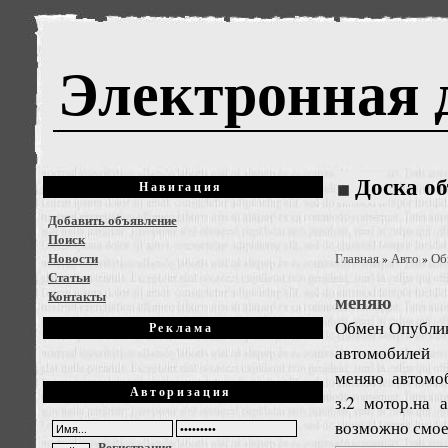
Электронная 
Доска о
Навигация
Добавить объявление
Поиск
Новости
Главная
Авто
Об
»
»
Статьи
Контакты
меняю
Обмен
Опублик
Реклама
автомобилей
меняю автомо
Авторизация
з.2 мотор.на
возможно смое
Регистрация