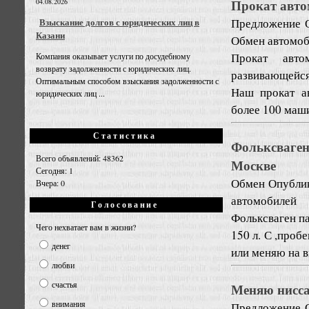
Прокат авто
04.08.2026
Предложение
Взыскание долгов с юридических лиц в
Казани
Обмен автомо
Прокат автом
Компания оказывает услуги по досудебному
возврату задолженности с юридических лиц.
развивающейся
Оптимальным способом взыскания задолженности с
Наш прокат ав
юридических лиц ...
более 100 маши
Статистика
Фольксваген
Всего объявлений: 48362
Москве
Сегодня: 1
Обмен
Опублик
Вчера: 0
автомобилей
Голосование
Фольксваген па
Чего нехватает вам в жизни?
150 л. С ,проб
денег
или меняю на 
любви
счастья
Меняю нисса
внимания
Предложение