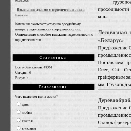
грузопо
04.08.2026
проходимости 
Взыскание долгов с юридических лиц в
Казани
кол...
Компания оказывает услуги по досудебному
возврату задолженности с юридических лиц.
Лесовозная
Оптимальным способом взыскания задолженности с
«Беларус»
юридических лиц ...
Предложение
О
промышленност
Статистика
Поставляем тр
Всего объявлений: 48361
Deer, Cat. О
Сегодня: 0
грейферным за
Вчера: 0
мм. Грузоподъе
Голосование
Чего нехватает вам в жизни?
Деревообра
денег
Предложение
любви
промышленност
счастья
Станок фрезер
внимания