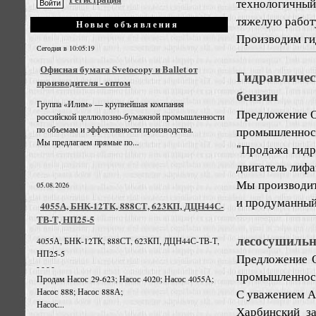
технологичный
тяжелую работ
Новые объявления
Производим гид
Сегодня в 10:05:19
Офисная бумага Svetocopy и Ballet от
Гидравличе
производителя - оптом
бензин
Группа «Илим» — крупнейшая компания
Предложение
О
российской целлюлозно-бумажной промышленности
промышленност
по объемам и эффективности производства.
Мы предлагаем прямые по...
"Продажа гидр
двигатель лифа
Мы производит
05.08.2026
и продуманный 
4055А, БНК-12ТК, 888СТ, 623КП, ДЦН44С-
ТВ-Т, НП25-5
лесосушиль
4055А, БНК-12ТК, 888СТ, 623КП, ДЦН44С-ТВ-Т,
НП25-5
Предложение
- - - -
промышленност
Продам Насос 29-623; Насос 4020; Насос 4055А;
С уважением А
Насос 888; Насос 888А;
Насос...
Харбинский з