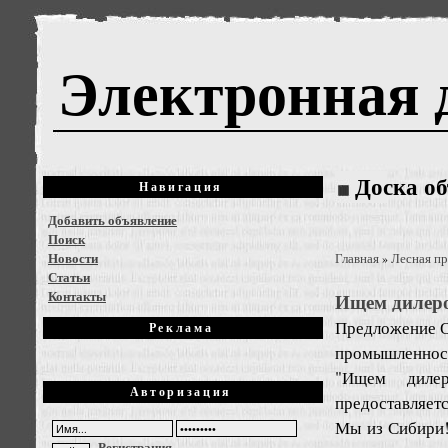
Электронная 
Доска о
Навигация
Добавить объявление
Поиск
Новости
Главная
Лесная п
»
Статьи
Контакты
Ищем дилеро
Предложение
О
Реклама
промышленност
"Ищем дилер
Авторизация
предоставляетс
Мы из Сибири!
Регистрация