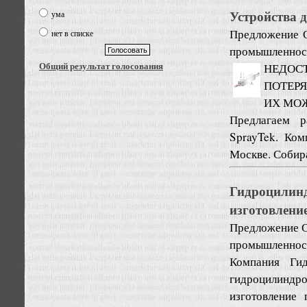
Устройства 
ума
Предложение
нет в списке
промышленност
Общий результат голосования
НЕДОС
ПОТЕРЯ
ИХ МОЖ
Предлагаем р
SprayTek. Ком
Москве. Собира
Гидроцилин
изготовлени
Предложение
О
промышленност
Компания Гид
гидроцилиндро
изготовление 