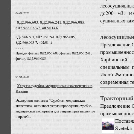
лесосушильные
до200 м3. Их
04.08.2026
сушильных каме
8Д2.966.603, 8Д2.966.241, 8Д2.966.085,
8Д2.966.063-7, 402/014Б
лесосушиль
8Д2.966.603, 8Д2.966.241, 8Д2.966.085,
8Д2.966.063-7, 402/014Б
Предложение
О
- - - -
промышленност
Продам фильтр 8Д2.966.603; фильтр 8Д2.966.241;
Харбинский 
фильтр 8Д2.966.085...
специальным п
Их объём одной
04.08.2026
современная те
Услуги судебно-медицинской экспертизы в
Казани
Тракторный 
Экспертная компания “Судебная-медицинская
Предложение
О
экспертиза” оказывает услуги проведения судебно-
медицинской экспертизы для защиты прав пациентов
промышленност
и врачей...
Поставл
Svetek