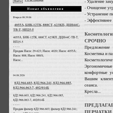
- Удаление зак
- Очищение угр
Новые объявления
- Устранение 
Вчера в 08:39:06
- Эффективнее 
4055А, БНК-12ТК, 888СТ, 623КП, ДЦН44С-
ТВ-Т, НП25-5
Косметоло
4055А, БНК-12ТК, 888СТ, 623КП, ДЦН44С-ТВ-Т,
СРОЧНО
НП25-5
Предложение
- - - -
Продам Насос 29-623; Насос 4020; Насос 4055А;
Косметика и п
Насос 888; Насос 888А;
Косметологиче
Насос...
Эргономичны
комфортные ус
04.08.2026
Вашим клиент
8Д2.966.603, 8Д2.966.241, 8Д2.966.085,
сеанса.
8Д2.966.063-7, 402/014Б
Кресла...
8Д2.966.603, 8Д2.966.241, 8Д2.966.085,
8Д2.966.063-7, 402/014Б
ПРЕДЛАГ
- - - -
Продам фильтр 8Д2.966.603; фильтр 8Д2.966.241;
ПЕРЧАТКИ