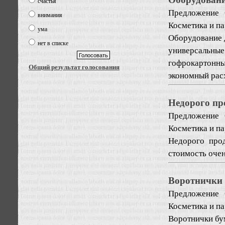
счастья
Предложение
внимания
Косметика и п
ума
Оборудование 
нет в списке
универсальн
гофрокартонны
Общий результат голосования
экономный расх
Недорого пр
Предложение
Косметика и п
Недорого про
стоимость очен
Воротнички
Предложение
Косметика и п
Воротнички бу