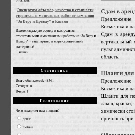
04.08.2026
Экспертиза объемов, качества и стоимости
Сдам в арен
строительно-монтажных работ от компании
Предложение
“За Веру и Правду” в Казани
Косметика и п
Ищете надежную оценку и контроль за
Сдам в аренд
строительными и монтажными работами? "За Веру и
вертикальный 
Правду" - ваш партнер в мире строительной
экспертизы!
пульт админист
С нашей ...
область.
Статистика
Шланги для 
Предложение
Всего объявлений: 48361
Сегодня: 0
Косметика и п
Вчера: 1
Шланги для пе
Голосование
лаков, краски,
химически сто
Чего нехватает вам в жизни?
прочность при 
денег
любви
Оборудовани