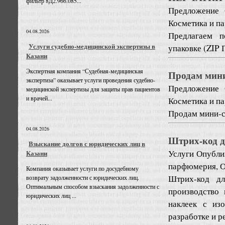
фильтр 8Д2.966.085...
Предложение
Косметика и п
04.08.2026
Предлагаем п
Услуги судебно-медицинской экспертизы в
упаковке (ZIP 
Казани
Экспертная компания “Судебная-медицинская
Продам мини
экспертиза” оказывает услуги проведения судебно-
Предложение
медицинской экспертизы для защиты прав пациентов
и врачей...
Косметика и п
Продам мини-с
04.08.2026
Штрих-код д
Взыскание долгов с юридических лиц в
Услуги
Опублик
Казани
парфюмерия, 
Компания оказывает услуги по досудебному
Штрих-код дл
возврату задолженности с юридических лиц.
Оптимальным способом взыскания задолженности с
производство 
юридических лиц ...
наклеек с из
разработке и р