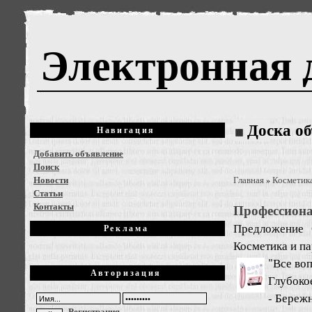
Электронная 
Доска о
Навигация
Добавить объявление
Поиск
Новости
Главная
Косметик
»
Статьи
Контакты
Профессион
Предложение
Реклама
Косметика и п
"Все во
Авторизация
Глубоко
- Береж
Регистрация