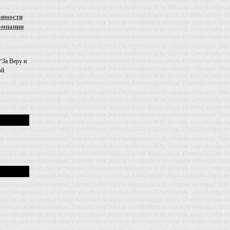
оимости
омпании
"За Веру и
ой