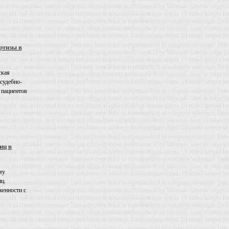
ртизы в
ская
 судебно-
 пациентов
иц в
му
иц.
енности с