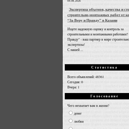
04.08.2026
Экспертиза объемов, качества и ст
строительно-монтажных работ от к
“За Веру и Правду” в Казани
Ищете надежную оценку и контроль за
строительными и монтажными работами? 
Правду" - ваш партнер в мире строительн
экспертизы!
С нашей ...
Статистика
Всего объявлений: 48361
Сегодня: 0
Вчера: 1
Голосование
Чего нехватает вам в жизни?
денег
любви