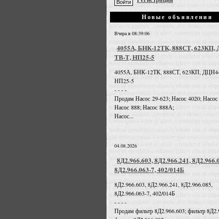
Новые объявления
Вчера в 08:39:06
4055А, БНК-12ТК, 888СТ, 623КП,
ТВ-Т, НП25-5
4055А, БНК-12ТК, 888СТ, 623КП, ДЦН4
НП25-5
- - - -
Продам Насос 29-623; Насос 4020; Насос
Насос 888; Насос 888А;
Насос...
04.08.2026
8Д2.966.603, 8Д2.966.241, 8Д2.966.
8Д2.966.063-7, 402/014Б
8Д2.966.603, 8Д2.966.241, 8Д2.966.085,
8Д2.966.063-7, 402/014Б
- - - -
Продам фильтр 8Д2.966.603; фильтр 8Д2.