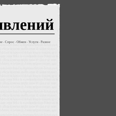
явлений
ие
Спрос
Обмен
Услуги
Разное
·
·
·
·