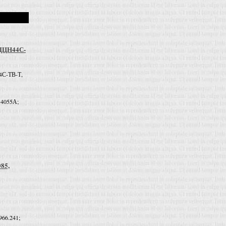
 ДЦН44С-
4С-ТВ-Т,
 4055А;
085,
966.241;