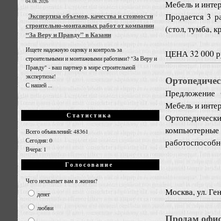
04.08.2026
Мебель и инте
Продается 3 р
Экспертиза объемов, качества и стоимости
строительно-монтажных работ от компании
(стол, тумба, к
“За Веру и Правду” в Казани
Ищете надежную оценку и контроль за
ЦЕНА 32 000 ру
строительными и монтажными работами? "За Веру и
Правду" - ваш партнер в мире строительной
экспертизы!
Ортопедическ
С нашей ...
Предложение
Мебель и инте
Статистика
Ортопедически
компьютерны
Всего объявлений: 48361
Сегодня: 0
работоспособн
Вчера: 1
Голосование
Чего нехватает вам в жизни?
Москва, ул. Ге
денег
любви
Продам офис