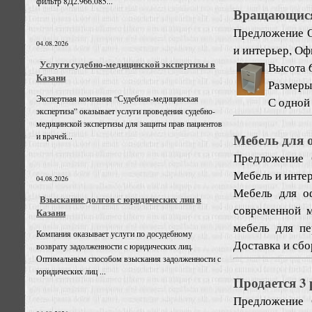
фильтр 8Д2.966.085...
Вращающися 
Предложение
04.08.2026
и интерьер, Оф
Услуги судебно-медицинской экспертизы в
Высота 
Казани
Размеры
Экспертная компания “Судебная-медицинская
С одной 
экспертиза” оказывает услуги проведения судебно-
медицинской экспертизы для защиты прав пациентов
Мебель для 
и врачей...
Предложение
Мебель и инте
04.08.2026
Мебель для о
Взыскание долгов с юридических лиц в
современной м
Казани
мебель для пе
Компания оказывает услуги по досудебному
Доставка и сбо
возврату задолженности с юридических лиц.
Оптимальным способом взыскания задолженности с
юридических лиц ...
Продается 3
Предложение