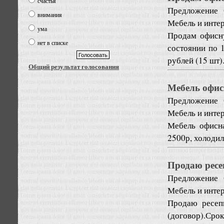
счастья
Предложение
внимания
Мебель и инте
ума
Продам офисну
нет в списке
состоянии по 1
рублей (15 шт)
Общий результат голосования
Мебель офис
Предложение
Мебель и инте
Мебель офисна
2500р, холодил
Продаю ресе
Предложение
Мебель и инте
Продаю ресеп
(договор).Срок