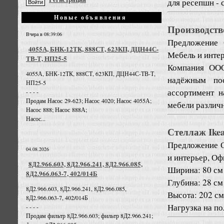
для ресепшн - с
Новые объявления
Производств
Вчера в 08:39:06
Предложение
4055А, БНК-12ТК, 888СТ, 623КП, ДЦН44С-
Мебель и инте
ТВ-Т, НП25-5
Компания ООО
4055А, БНК-12ТК, 888СТ, 623КП, ДЦН44С-ТВ-Т,
надёжным по
НП25-5
ассортимент 
- - - -
Продам Насос 29-623; Насос 4020; Насос 4055А;
мебели различн
Насос 888; Насос 888А;
Насос...
Стеллаж Ike
Предложение
04.08.2026
и интерьер, Оф
8Д2.966.603, 8Д2.966.241, 8Д2.966.085,
Ширина: 80 см
8Д2.966.063-7, 402/014Б
Глубина: 28 см
8Д2.966.603, 8Д2.966.241, 8Д2.966.085,
Высота: 202 см
8Д2.966.063-7, 402/014Б
Нагрузка на пол
- - - -
Продам фильтр 8Д2.966.603; фильтр 8Д2.966.241;