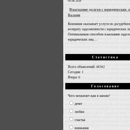
04.08.2026
Взыскание долгов с юридических л
Казани
Компания оказывает услуги по досудебно
возврату задолженности с юридических л
Оптимальным способом взыскания задолж
юридических лиц ...
Статистика
Всего объявлений: 48362
Сегодня: 1
Вчера: 0
Голосование
Чего нехватает вам в жизни?
денег
любви
счастья
внимания