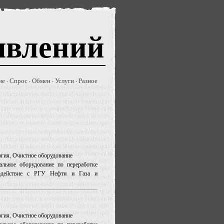
явлений
ие
Спрос
Обмен
Услуги
Разное
·
·
·
·
логия, Очистное оборудование
льное оборудование по переработке
модействие с РГУ Нефти и Газа и
логия, Очистное оборудование