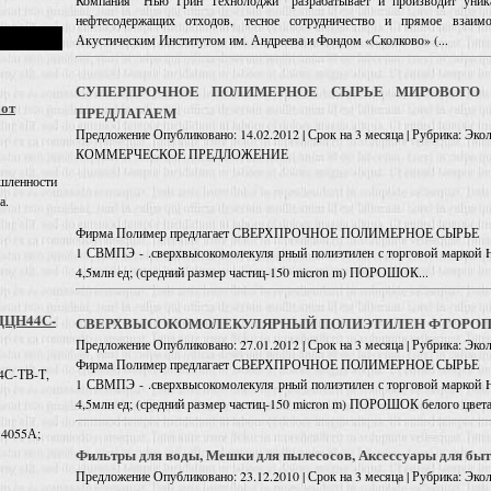
Компания "Нью Грин Технолоджи" разрабатывает и производит уника
нефтесодержащих отходов, тесное сотрудничество и прямое взаи
Акустическим Институтом им. Андреева и Фондом «Сколково» (...
СУПЕРПРОЧНОЕ ПОЛИМЕРНОЕ СЫРЬЕ МИРОВОГО 
 от
ПРЕДЛАГАЕМ
Предложение
Опубликовано: 14.02.2012 | Срок на 3 месяца | Рубрика: Эк
КОММЕРЧЕСКОЕ ПРЕДЛОЖЕНИЕ
шленности
а.
Фирма Полимер предлагает СВЕРХПРОЧНОЕ ПОЛИМЕРНОЕ СЫРЬЕ
1 СВМПЭ - .сверхвысокомолекуля рный полиэтилен с торговой маркой
4,5млн ед; (средний размер частиц-150 micron m) ПОРОШОК...
 ДЦН44С-
СВЕРХВЫСОКОМОЛЕКУЛЯРНЫЙ ПОЛИЭТИЛЕН ФТОРОП
Предложение
Опубликовано: 27.01.2012 | Срок на 3 месяца | Рубрика: Эк
Фирма Полимер предлагает СВЕРХПРОЧНОЕ ПОЛИМЕРНОЕ СЫРЬЕ
4С-ТВ-Т,
1 СВМПЭ - .сверхвысокомолекуля рный полиэтилен с торговой маркой
4,5млн ед; (средний размер частиц-150 micron m) ПОРОШОК белого ц
 4055А;
Фильтры для воды, Мешки для пылесосов, Аксессуары для быт
Предложение
Опубликовано: 23.12.2010 | Срок на 3 месяца | Рубрика: Эк