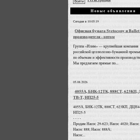
Новые объявления
Сегодня в 10:05:19
Офисная бумага Svetocopy и Ballet
производителя - оптом
Группа «Илим» — крупнейшая компания
российской целлюлозно-бумажной промы
по объемам и эффективности производств
Мы предлагаем прямые по...
05.08.2026
4055А, БНК-12ТК, 888СТ, 623КП,
ТВ-Т, НП25-5
4055А, БНК-12ТК, 888СТ, 623КП, ДЦН4
НП25-5
- - - -
Продам Насос 29-623; Насос 4020; Насос
Насос 888; Насос 888А;
Насос...