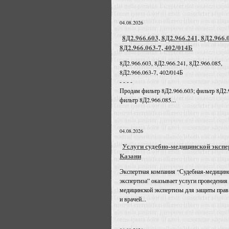
04.08.2026
8Д2.966.603, 8Д2.966.241, 8Д2.966.
8Д2.966.063-7, 402/014Б
8Д2.966.603, 8Д2.966.241, 8Д2.966.085,
8Д2.966.063-7, 402/014Б
- - - -
Продам фильтр 8Д2.966.603; фильтр 8Д2.
фильтр 8Д2.966.085...
04.08.2026
Услуги судебно-медицинской экспе
Казани
Экспертная компания “Судебная-медицин
экспертиза” оказывает услуги проведения
медицинской экспертизы для защиты прав
и врачей...