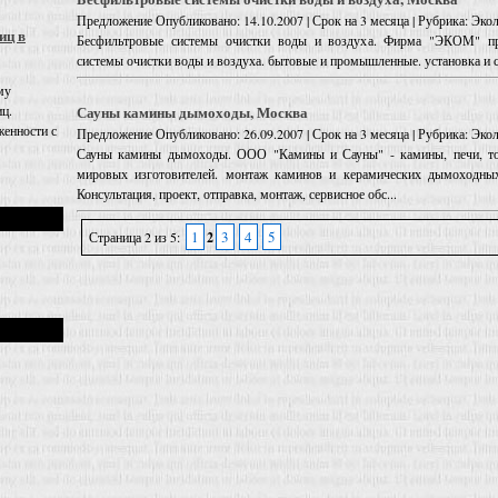
Предложение
Опубликовано: 14.10.2007 | Срок на 3 месяца | Рубрика: Эк
иц в
Бесфильтровые системы очистки воды и воздуха. Фирма "ЭКОМ" пре
системы очистки воды и воздуха. бытовые и промышленные. установка и с
му
Сауны камины дымоходы, Москва
иц.
енности с
Предложение
Опубликовано: 26.09.2007 | Срок на 3 месяца | Рубрика: Эк
Сауны камины дымоходы. ООО "Камины и Сауны" - камины, печи, то
мировых изготовителей. монтаж каминов и керамических дымоходных 
Консультация, проект, отправка, монтаж, сервисное обс...
1
3
4
5
Страница 2 из 5:
2