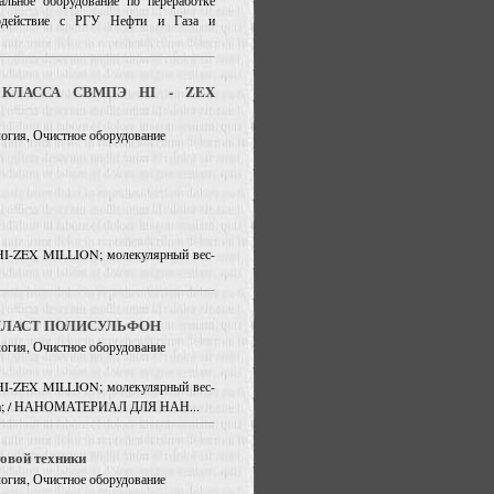
льное оборудование по переработке
модействие с РГУ Нефти и Газа и
КЛАССА СВМПЭ HI - ZEX
ология, Очистное оборудование
 HI-ZEX MILLION; молекулярный вес-
ЛАСТ ПОЛИСУЛЬФОН
ология, Очистное оборудование
 HI-ZEX MILLION; молекулярный вес-
вета; / НАНОМАТЕРИАЛ ДЛЯ НАН...
овой техники
ология, Очистное оборудование