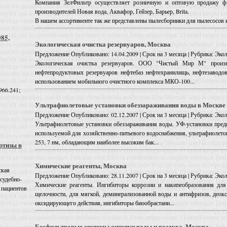
Компания ЗелФильтр осуществляет розничную и оптовую продажу ф
производителей Новая вода, Аквафор, Гейзер, Барьер, Brita.
В нашем ассортименте так же представлены пылесборники для пылесосов и 
085,
Экологическая очистка резервуаров, Москва
Предложение
Опубликовано: 14.04.2009 | Срок на 3 месяца | Рубрика: Эк
Экологическая очистка резервуаров. ООО "Чистый Мир М" произв
нефтепродуктовых резервуаров нефтебаз нефтехранилищь, нефтезаводов
использованием мобильного очистного комплекса МКО-100...
966.241;
Ультрафиолетовые установки обеззараживания воды в Москве
Предложение
Опубликовано: 02.12.2007 | Срок на 3 месяца | Рубрика: Эк
Ультрафиолетовые установки обеззараживания воды. УФ-установки пред
используемой для хозяйственно-питьевого водоснабжения, ультрафиолет
253, 7 нм, обладающим наиболее высоким бак...
ртизы в
Химические реагенты, Москва
ская
Предложение
Опубликовано: 28.11.2007 | Срок на 3 месяца | Рубрика: Эк
 судебно-
Химические реагенты. Ингибиторы коррозии и накипеобразования для
 пациентов
щелочности, для мягкой, деминерализованной воды и антифризов, деок
оксидирующего действия, ингибиторы биообрастани...
Бесфильтровые системы очистки воды и воздуха, Москва