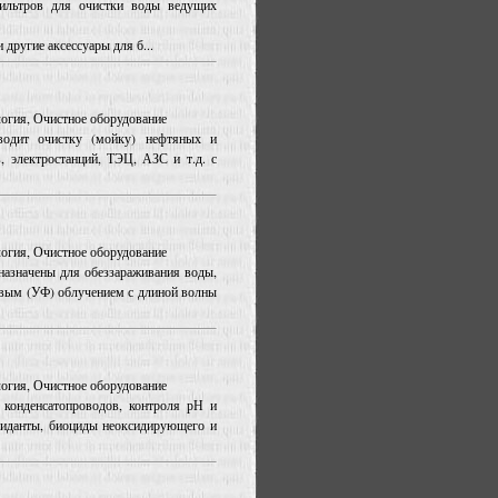
ильтров для очистки воды ведущих
другие аксессуары для б...
ология, Очистное оборудование
одит очистку (мойку) нефтяных и
, электростанций, ТЭЦ, АЗС и т.д. с
ология, Очистное оборудование
назначены для обеззараживания воды,
овым (УФ) облучением с длиной волны
ология, Очистное оборудование
 конденсатопроводов, контроля рН и
сиданты, биоциды неоксидирующего и