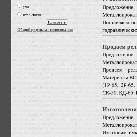
Предложение
ума
Металлопрокат
нет в списке
Поставляем по
гидравлических
Общий результат голосования
Продаем ре
Предложение
Металлопрокат
Продаем рел
Материалы ВСП
(1Р-65, 2Р-65,
СК-50, КД-65, 
Изготовлени
Предложение
Металлопрокат
Изготовим ёмк