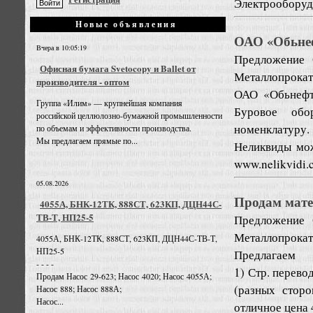
Электрооборудо
Новые объявления
ОАО «Обьнеф
Вчера в 10:05:19
Предложение
Офисная бумага Svetocopy и Ballet от
Металлопрокат
производителя - оптом
ОАО «Обьнефте
Группа «Илим» — крупнейшая компания
Буровое обо
российской целлюлозно-бумажной промышленности
номенклатуру.
по объемам и эффективности производства.
Мы предлагаем прямые по...
Неликвиды мож
www.nelikvidi.
05.08.2026
Продам мат
4055А, БНК-12ТК, 888СТ, 623КП, ДЦН44С-
ТВ-Т, НП25-5
Предложение
Металлопрокат
4055А, БНК-12ТК, 888СТ, 623КП, ДЦН44С-ТВ-Т,
НП25-5
Предлагаем
- - - -
1) Стр. перево
Продам Насос 29-623; Насос 4020; Насос 4055А;
(разных сторо
Насос 888; Насос 888А;
Насос...
отличное цена 