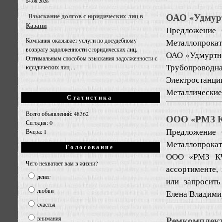
04.08.2026
ОАО «Удмурт
Взыскание долгов с юридических лиц в
Казани
Предложение
Компания оказывает услуги по досудебному
Металлопрокат
возврату задолженности с юридических лиц.
ОАО «Удмуртне
Оптимальным способом взыскания задолженности с
Трубопроводн
юридических лиц ...
Электростан
Металлические 
Статистика
Всего объявлений: 48362
ООО «РМЗ К
Сегодня: 0
Предложение
Вчера: 1
Металлопрокат
Голосование
ООО «РМЗ КЧХ
Чего нехватает вам в жизни?
ассортименте,
денег
или запросит
любви
Елена Владими
счастья
Ремкомплект
внимания