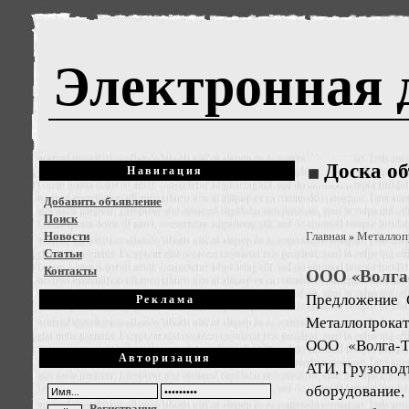
Электронная 
Доска о
Навигация
Добавить объявление
Поиск
Новости
Главная
Металлоп
»
Статьи
Контакты
ООО «Волга-
Предложение
Реклама
Металлопрокат
ООО «Волга-Т
Авторизация
АТИ, Грузопод
оборудован
Регистрация