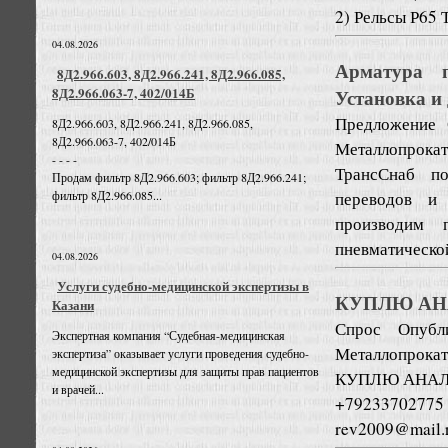
2) Рельсы Р65 Т
04.08.2026
Арматура п
8Д2.966.603, 8Д2.966.241, 8Д2.966.085,
8Д2.966.063-7, 402/014Б
Установка и 
Предложение
8Д2.966.603, 8Д2.966.241, 8Д2.966.085,
8Д2.966.063-7, 402/014Б
Металлопрокат
- - - -
ТрансСнаб по
Продам фильтр 8Д2.966.603; фильтр 8Д2.966.241;
переводов и 
фильтр 8Д2.966.085...
производим 
пневматической
04.08.2026
Услуги судебно-медицинской экспертизы в
КУПЛЮ АН
Казани
Спрос
Опубл
Экспертная компания “Судебная-медицинская
Металлопрокат
экспертиза” оказывает услуги проведения судебно-
медицинской экспертизы для защиты прав пациентов
КУПЛЮ АНАЛ
и врачей...
+79233702775
rev2009@mail.