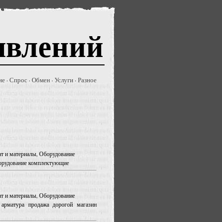
явлений
ие
Спрос
Обмен
Услуги
Разное
·
·
·
·
кат и материалы, Оборудование
борудование комплектующие
кат и материалы, Оборудование
арматура продажа дорогой магазин