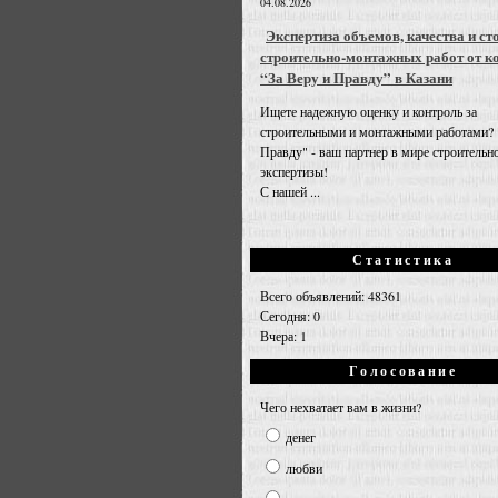
04.08.2026
Экспертиза объемов, качества и ст
строительно-монтажных работ от к
“За Веру и Правду” в Казани
Ищете надежную оценку и контроль за
строительными и монтажными работами? 
Правду" - ваш партнер в мире строительн
экспертизы!
С нашей ...
Статистика
Всего объявлений: 48361
Сегодня: 0
Вчера: 1
Голосование
Чего нехватает вам в жизни?
денег
любви