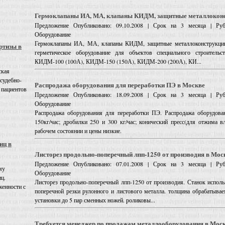
Гермоклапаны ИА, МА, клапаны КИДМ, защитные металлоконс
Предложение
Опубликовано: 09.10.2008 | Срок на 3 месяца | Руб
Оборудование
Гермоклапаны ИА, МА, клапаны КИДМ, защитные металлоконструкции. 
ртизы в
герметическое оборудование для объектов специального строительс
КИДМ-100 (100А), КИДМ-150 (150А), КИДМ-200 (200А), КИ...
ская
 судебно-
Распродажа оборудования для переработки ПЭ в Москве
 пациентов
Предложение
Опубликовано: 18.09.2008 | Срок на 3 месяца | Руб
Оборудование
Распродажа оборудования для переработки ПЭ. Распродажа оборудован
150кг/час; дробилки 250 и 300 кг/час; конический пресс(для отжима вл
рабочем состоянии и цены низкие.
иц в
Листорез продольно-поперечный лпп-1250 от производия в Мос
Предложение
Опубликовано: 07.01.2008 | Срок на 3 месяца | Руб
му
Оборудование
иц.
Листорез продольно-поперечный лпп-1250 от производия. Станок исполь
енности с
поперечной резки рулонного и листового металла. толщина обрабатывае
установки до 5 пар сменных ножей. роликовы...
Требуется менеджер по продажам металлооборудования в Мос