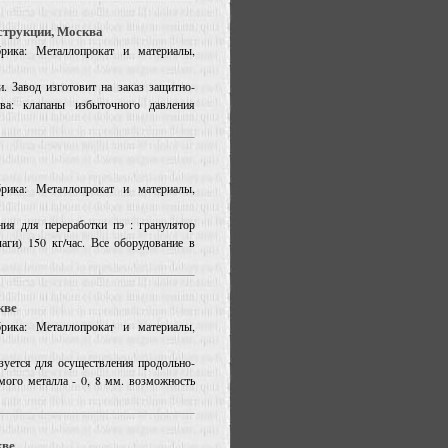
трукции, Москва
рика: Металлопрокат и материалы,
Завод изготовит на заказ защитно-
тва: клапаны избыточного давления
рика: Металлопрокат и материалы,
ия для переработки пэ : гранулятор
аги) 150 кг/час. Все оборудование в
кве
рика: Металлопрокат и материалы,
зуется для осуществления продольно-
мого металла - 0, 8 мм. возможность
кве