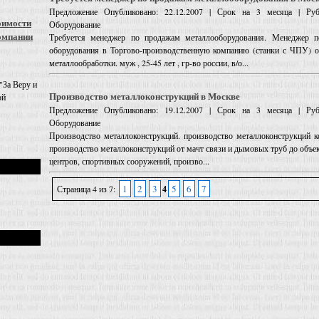
Предложение
Опубликовано: 22.12.2007 | Срок на 3 месяца | Руб
оимости
Оборудование
омпании
Требуется менеджер по продажам металлооборудования. Менеджер 
оборудования в Торгово-производственную компанию (станки с ЧПУ) о
металлообработки. муж , 25-45 лет , гр-во россии, в/о...
"За Веру и
Производство металлоконструкций в Москве
ой
Предложение
Опубликовано: 19.12.2007 | Срок на 3 месяца | Руб
Оборудование
Производство металлоконструкций. производство металлоконструкций к
производство металлоконструкций от мачт связи и дымовых труб до объек
центров, спортивных сооружений, произво...
1
2
3
5
6
7
Страница 4 из 7:
4