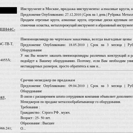
Инструмент в Москве, продажа инструмента: алмазные круги, 
Предложение
Опубликовано: 27.12.2010 | Срок на 1 день | Рубрика: Мета
Продаем отрезные круги, алмазные круги, отрезные диски крупным о
станочная оснастка, металлорежущий инструмент и абразивный инструмен
 ДЦН44С-
Пневмоцилиндр по чертежам заказчика, всегда выгодные цены
4С-ТВ-Т,
Предложение
Опубликовано: 18.05.2010 | Срок на 3 месяца | Руб
Оборудование
У нас Вы можете заказать пневмоцилиндры различных конструкций и ра
 4055А;
подойдут к Вашему оборудованию. Поэтому, если Вам необходим уни
нестандартных размеров, просто обратитесь к нам и...
Срочно менеджер по продажам
Предложение
Опубликовано: 09.04.2010 | Срок на 3 месяца | Руб
Оборудование
В связи с расширением штата сотрудников компания объявляет дополнител
085,
Менеджеров по продаже металлообрабатывающе го оборудования.
Требования :
Гражданство : Строго РФ , мужч.
Возраст : 25- 50 лет.
Образование : Высшее
966.241;
О...