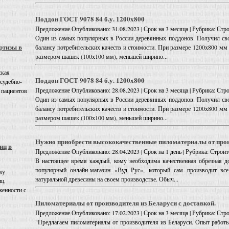
Поддон ГОСТ 9078 84 б.у. 1200х800
Предложение
Опубликовано: 31.08.2023 | Срок на 3 месяца | Рубрика: С
Один из самых популярных в России деревянных поддонов. Получил св
ртизы в
балансу потребительских качеств и стоимости. При размере 1200х800 мм
размером шашек (100х100 мм), меньшей ширино...
ская
Поддон ГОСТ 9078 84 б.у. 1200х800
 судебно-
Предложение
Опубликовано: 28.08.2023 | Срок на 3 месяца | Рубрика: С
 пациентов
Один из самых популярных в России деревянных поддонов. Получил св
балансу потребительских качеств и стоимости. При размере 1200х800 мм
размером шашек (100х100 мм), меньшей ширино...
Нужно приобрести высококачественные пиломатериалы от про
иц в
Предложение
Опубликовано: 28.04.2023 | Срок на 1 день | Рубрика: Стро
В настоящее время каждый, кому необходима качественная обрезная до
популярный онлайн-магазин «Вуд Рус», который сам производит все
му
натуральной древесины на своем производстве. Обыч...
иц.
енности с
Пиломатериалы от производителя из Беларуси с доставкой.
Предложение
Опубликовано: 17.02.2023 | Срок на 3 месяца | Рубрика: С
"Предлагаем пиломатериалы от производителя из Беларуси. Опыт работы