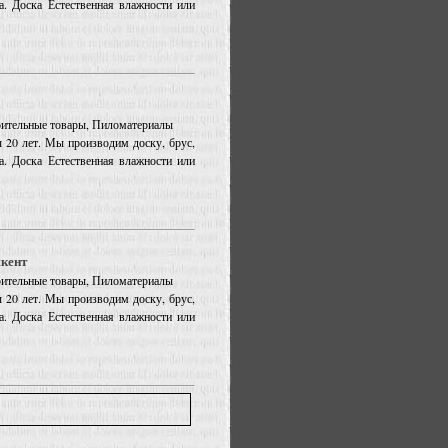
. Доска Естественная влажности или
троительные товары, Пиломатериалы
 20 лет. Мы производим доску, брус,
. Доска Естественная влажности или
шкент
троительные товары, Пиломатериалы
 20 лет. Мы производим доску, брус,
. Доска Естественная влажности или