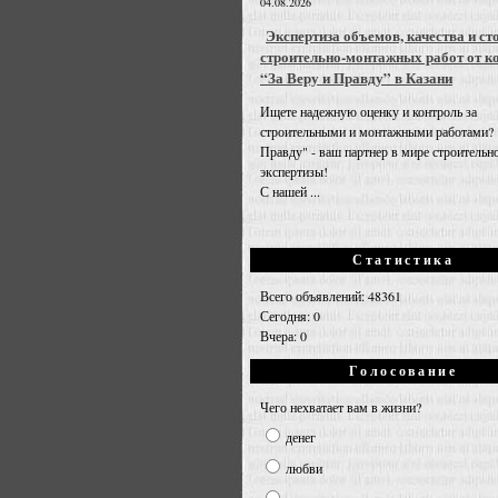
04.08.2026
Экспертиза объемов, качества и ст
строительно-монтажных работ от к
“За Веру и Правду” в Казани
Ищете надежную оценку и контроль за
строительными и монтажными работами? 
Правду" - ваш партнер в мире строительн
экспертизы!
С нашей ...
Статистика
Всего объявлений: 48361
Сегодня: 0
Вчера: 0
Голосование
Чего нехватает вам в жизни?
денег
любви