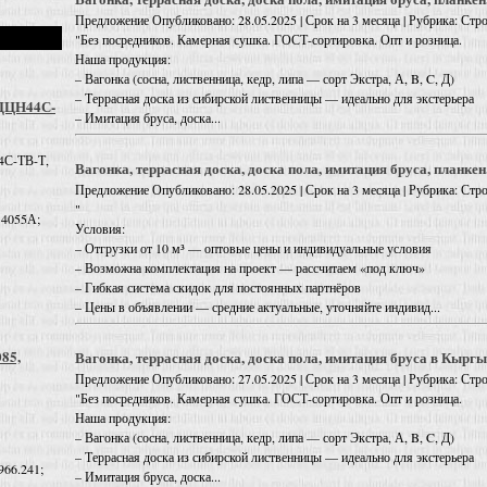
Предложение
Опубликовано: 28.05.2025 | Срок на 3 месяца | Рубрика: С
"Без посредников. Камерная сушка. ГОСТ-сортировка. Опт и розница.
Наша продукция:
– Вагонка (сосна, лиственница, кедр, липа — сорт Экстра, А, B, C, Д)
– Террасная доска из сибирской лиственницы — идеально для экстерьера
 ДЦН44С-
– Имитация бруса, доска...
4С-ТВ-Т,
Вагонка, террасная доска, доска пола, имитация бруса, планкен
Предложение
Опубликовано: 28.05.2025 | Срок на 3 месяца | Рубрика: С
"
 4055А;
Условия:
– Отгрузки от 10 м³ — оптовые цены и индивидуальные условия
– Возможна комплектация на проект — рассчитаем «под ключ»
– Гибкая система скидок для постоянных партнёров
– Цены в объявлении — средние актуальные, уточняйте индивид...
085,
Вагонка, террасная доска, доска пола, имитация бруса в Кыргы
Предложение
Опубликовано: 27.05.2025 | Срок на 3 месяца | Рубрика: С
"Без посредников. Камерная сушка. ГОСТ-сортировка. Опт и розница.
Наша продукция:
– Вагонка (сосна, лиственница, кедр, липа — сорт Экстра, А, B, C, Д)
– Террасная доска из сибирской лиственницы — идеально для экстерьера
966.241;
– Имитация бруса, доска...