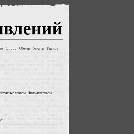
явлений
ие
Спрос
Обмен
Услуги
Разное
·
·
·
·
троительные товары, Пиломатериалы
...
.