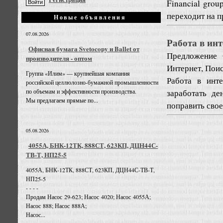
Financial grou
переходит на п
Новые объявления
07.08.2026
Работа в инт
Офисная бумага Svetocopy и Ballet от
Предложение
производителя - оптом
Интернет, Пои
Группа «Илим» — крупнейшая компания
Работа в инте
российской целлюлозно-бумажной промышленности
заработать де
по объемам и эффективности производства.
Мы предлагаем прямые по...
поправить сво
05.08.2026
4055А, БНК-12ТК, 888СТ, 623КП, ДЦН44С-
ТВ-Т, НП25-5
4055А, БНК-12ТК, 888СТ, 623КП, ДЦН44С-ТВ-Т,
НП25-5
- - - -
Продам Насос 29-623; Насос 4020; Насос 4055А;
Насос 888; Насос 888А;
Насос...