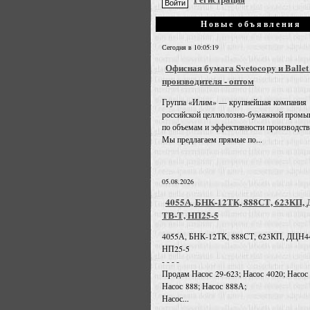
Новые объявления
Сегодня в 10:05:19
Офисная бумага Svetocopy и Ballet
производителя - оптом
Группа «Илим» — крупнейшая компания
российской целлюлозно-бумажной промы
по объемам и эффективности производств
Мы предлагаем прямые по...
05.08.2026
4055А, БНК-12ТК, 888СТ, 623КП,
ТВ-Т, НП25-5
4055А, БНК-12ТК, 888СТ, 623КП, ДЦН4
НП25-5
- - - -
Продам Насос 29-623; Насос 4020; Насос
Насос 888; Насос 888А;
Насос...