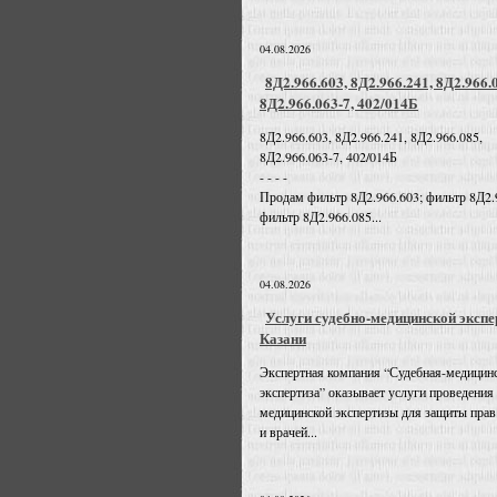
04.08.2026
8Д2.966.603, 8Д2.966.241, 8Д2.966.
8Д2.966.063-7, 402/014Б
8Д2.966.603, 8Д2.966.241, 8Д2.966.085,
8Д2.966.063-7, 402/014Б
- - - -
Продам фильтр 8Д2.966.603; фильтр 8Д2.
фильтр 8Д2.966.085...
04.08.2026
Услуги судебно-медицинской экспе
Казани
Экспертная компания “Судебная-медицин
экспертиза” оказывает услуги проведения
медицинской экспертизы для защиты прав
и врачей...