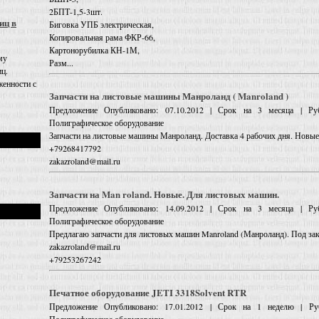
2БПТ-1,5-3шт.
иц в
Биговка УПБ электрическая,
Копировальная рама ФКР-66,
Картонорубилка КН-1М,
му
Разм...
иц.
енности с
Запчасти на листовые машины Манроланд ( Manroland )
Предложение
Опубликовано: 07.10.2012 | Срок на 3 месяца | Руб
Полиграфическое оборудование
Запчасти на листовые машины Манроланд. Доставка 4 рабочих дня. Новые
+79268417792
zakazroland@mail.ru
Запчасти на Man roland. Новые. Для листовых машин.
Предложение
Опубликовано: 14.09.2012 | Срок на 3 месяца | Руб
Полиграфическое оборудование
Предлагаю запчасти для листовых машин Manroland (Манроланд). Под зака
zakazroland@mail.ru
+79253267242
Печатное оборудование JETI 3318Solvent RTR
Предложение
Опубликовано: 17.01.2012 | Срок на 1 неделю | Руб