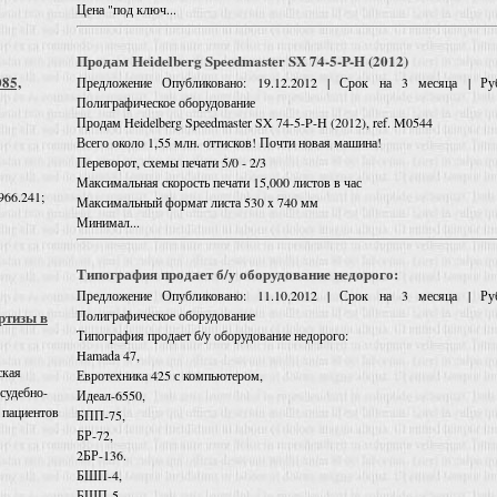
Цена "под ключ...
Продам Heidelberg Speedmaster SX 74-5-P-H (2012)
085,
Предложение
Опубликовано: 19.12.2012 | Срок на 3 месяца | Руб
Полиграфическое оборудование
Продам Heidelberg Speedmaster SX 74-5-P-H (2012), ref. M0544
Всего около 1,55 млн. оттисков! Почти новая машина!
Переворот, схемы печати 5/0 - 2/3
Максимальная скорость печати 15,000 листов в час
966.241;
Максимальный формат листа 530 x 740 мм
Минимал...
Типография продает б/у оборудование недорого:
Предложение
Опубликовано: 11.10.2012 | Срок на 3 месяца | Руб
Полиграфическое оборудование
ртизы в
Типография продает б/у оборудование недорого:
Hamada 47,
ская
Евротехника 425 с компьютером,
 судебно-
Идеал-6550,
 пациентов
БПП-75,
БР-72,
2БР-136.
БШП-4,
БШП-5,