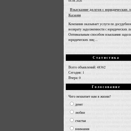
04.08.2026
Взыскание долгов с юридических л
Казани
Компания оказывает услуги по досудебно
возврату задолженности с юридических л
Оптимальным способом взыскания задолж
юридических лиц ...
Статистика
Всего объявлений: 48362
Сегодня: 1
Вчера: 0
Голосование
Чего нехватает вам в жизни?
денег
любви
счастья
внимания