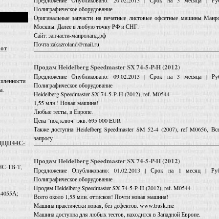
Предложение
Опубликовано: 20.02.2013 | Срок на 3 месяца | Руб
Полиграфическое оборудование
Оригинальные запчасти на печатные листовые офсетные машины Манро
Москвы. Далее в любую точку РФ и СНГ.
Сайт: запчасти-манроланд.рф
Почта zakazroland@mail.ru
 от
Продам Heidelberg Speedmaster SX 74-5-P-H (2012)
Предложение
Опубликовано: 09.02.2013 | Срок на 3 месяца | Руб
шленности
Полиграфическое оборудование
а.
Heidelberg Speedmaster SX 74-5-P-H (2012), ref. M0544
1,55 млн.! Новая машина!
Любые тесты, в Европе.
Цена "под ключ" экв. 695 000 EUR
Также доступна Heidelberg Speedmaster SM 52-4 (2007), ref M0656, В
запросу
 ДЦН44С-
Продам Heidelberg Speedmaster SX 74-5-P-H (2012)
4С-ТВ-Т,
Предложение
Опубликовано: 01.02.2013 | Срок на 1 месяц | Руб
Полиграфическое оборудование
Продам Heidelberg Speedmaster SX 74-5-P-H (2012), ref. M0544
 4055А;
Всего около 1,55 млн. оттисков! Почти новая машина!
Машина практически новая, без дефектов. www.trusk.me
Машина доступна для любых тестов, находится в Западной Европе.