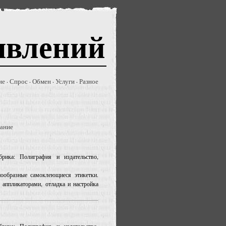
явлений
ие
Спрос
Обмен
Услуги
Разное
·
·
·
·
ание
рика: Полиграфия и издательство,
ообразные самоклеющиеся этикетки.
 аппликаторами, отладка и настройка