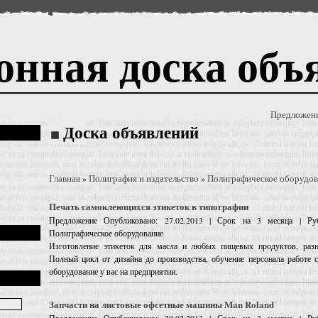
онная доска объ
Предложен
Доска объявлений
Главная
Полиграфия и издательство
Полиграфическое оборудов
»
»
Печать самоклеющихся этикеток в типографии
Предложение
Опубликовано: 27.02.2013 | Срок на 3 месяца | Руб
Полиграфическое оборудование
Изготовление этикеток для масла и любых пищевых продуктов, разн
Полный цикл от дизайна до производства, обучение персонала работе с
оборудование у вас на предприятии.
Запчасти на листовые офсетные машины Man Roland