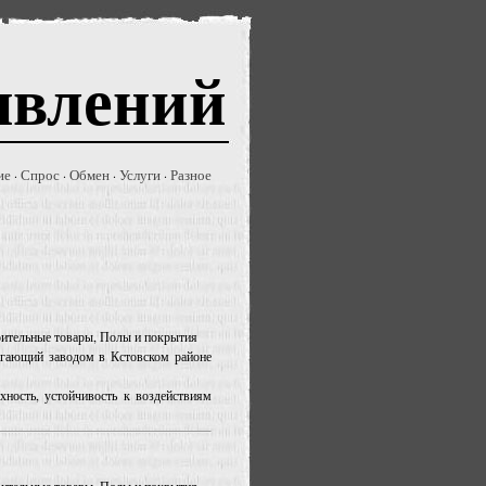
явлений
ие
Спрос
Обмен
Услуги
Разное
·
·
·
·
роительные товары, Полы и покрытия
агающий заводом в Кстовском районе
ность, устойчивость к воздействиям