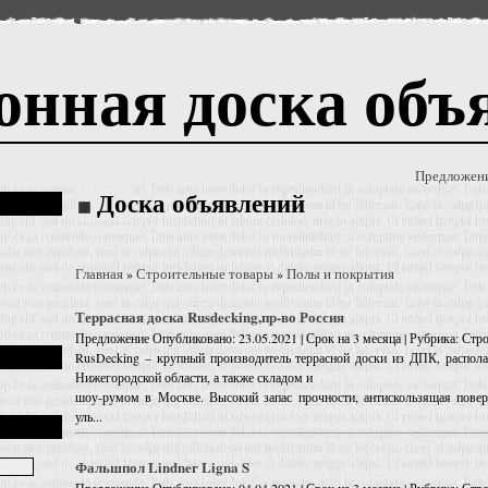
онная доска объ
Предложен
Доска объявлений
Главная
Строительные товары
Полы и покрытия
»
»
Террасная доска Rusdecking,пр-во Россия
Предложение
Опубликовано: 23.05.2021 | Срок на 3 месяца | Рубрика: Ст
RusDecking – крупный производитель террасной доски из ДПК, распол
Нижегородской области, а также складом и
шоу-румом в Москве. Высокий запас прочности, антискользящая поверх
уль...
Фальшпол Lindner Ligna S