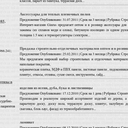
классов, паркет из бамбука, террасная доск...
Аксессуары для теплых пленочных полов
Предложение
Опубликовано: 31.07.2011 | Срок на 3 месяца | Рубрика: Ст
085,
Интернет-магазин Ginrus предлагает оптом и в розницу аксессуары для
зажимы (из сплавов меди и олова), битумную изоляцию (в одном рулон
толщина 1.5 мм) и терморегуляторы (электром...
Продажа строительно-отделочных материалов оптом и в розни
966.241;
Предложение
Опубликовано: 25.02.2011 | Срок на 3 месяца | Рубрика: Ст
Мы предлагаем широкий выбор строительных и отделочных материалов
напольные покрытия,
керамическая плитка, МДФ и ПВХ панели, листовые панели , подоконники
плинтус, откосы, отливы, сухие смеси, инструменты, сайд...
ртизы в
изделия из ясеня, дуба, бука и лиственницы
Предложение
Опубликовано: 17.12.2010 | Срок на 1 день | Рубрика: Стро
ская
Производим и реализуем широкий ассортимент изделий из дерева, а 
 судебно-
паркетную доску, доску пола, террасную доску, плинтус, палубную д
 пациентов
(вагонка, блок-хаус, фасад) из термообработанного...
ламинат
Предложение
Опубликовано: 08.12.2010 | Срок на 3 месяца | Рубрика: Ст