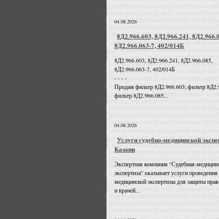
04.08.2026
8Д2.966.603, 8Д2.966.241, 8Д2.966.
8Д2.966.063-7, 402/014Б
8Д2.966.603, 8Д2.966.241, 8Д2.966.085,
8Д2.966.063-7, 402/014Б
- - - -
Продам фильтр 8Д2.966.603; фильтр 8Д2.
фильтр 8Д2.966.085...
04.08.2026
Услуги судебно-медицинской экспе
Казани
Экспертная компания “Судебная-медицин
экспертиза” оказывает услуги проведения
медицинской экспертизы для защиты прав
и врачей...