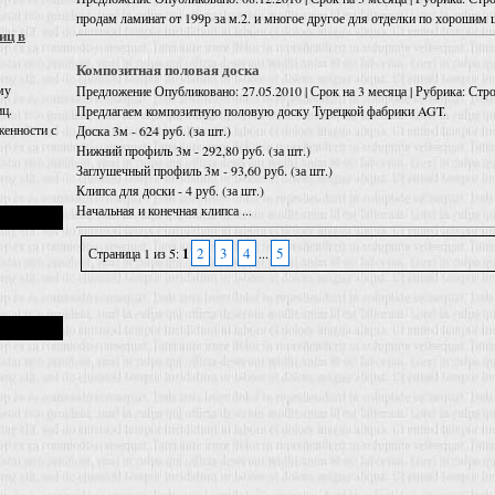
продам ламинат от 199р за м.2. и многое другое для отделки по хорошим 
иц в
Композитная половая доска
му
Предложение
Опубликовано: 27.05.2010 | Срок на 3 месяца | Рубрика: Ст
иц.
Предлагаем композитную половую доску Турецкой фабрики AGT.
енности с
Доска 3м - 624 руб. (за шт.)
Нижний профиль 3м - 292,80 руб. (за шт.)
Заглушечный профиль 3м - 93,60 руб. (за шт.)
Клипса для доски - 4 руб. (за шт.)
Начальная и конечная клипса ...
2
3
4
5
Страница 1 из 5:
1
...