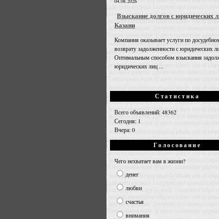
04.08.2026
Взыскание долгов с юридических л
Казани
Компания оказывает услуги по досудебно
возврату задолженности с юридических л
Оптимальным способом взыскания задолж
юридических лиц ...
Статистика
Всего объявлений: 48362
Сегодня: 1
Вчера: 0
Голосование
Чего нехватает вам в жизни?
денег
любви
счастья
внимания