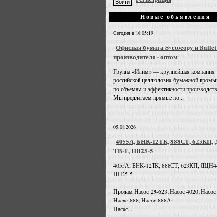
Новые объявления
Сегодня в 10:05:19
Офисная бумага Svetocopy и Ballet
производителя - оптом
Группа «Илим» — крупнейшая компания
российской целлюлозно-бумажной промы
по объемам и эффективности производств
Мы предлагаем прямые по...
05.08.2026
4055А, БНК-12ТК, 888СТ, 623КП,
ТВ-Т, НП25-5
4055А, БНК-12ТК, 888СТ, 623КП, ДЦН4
НП25-5
- - - -
Продам Насос 29-623; Насос 4020; Насос
Насос 888; Насос 888А;
Насос...