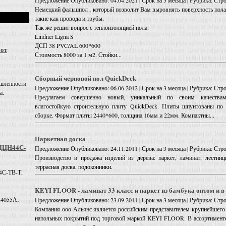
Предложение
Опубликовано: 04.04.2021 | Срок на 3 месяца | Рубрика: Ст
Немецкий фальшпол , который позволит Вам выровнять поверхность пола,
такие как провода и трубы.
Так же решит вопрос с теплоизоляцией пола.
Lindner Ligna S
ДСП 38 PVC/AL 600*600
 от
Стоимость 8000 за 1 м2. Стойки...
Сборный черновой пол QuickDeck
шленности
Предложение
Опубликовано: 06.06.2012 | Срок на 3 месяца | Рубрика: Ст
а.
Предлагаем совершенно новый, уникальный по своим качествам
влагостойкую строительную плиту QuickDeck. Плиты шпунтованы по 
сборке. Формат плиты 2440*600, толщина 16мм и 22мм. Компактны...
Паркетная доска
 ДЦН44С-
Предложение
Опубликовано: 24.11.2011 | Срок на 3 месяца | Рубрика: Ст
Производство и продажа изделий из дерева: паркет, ламинат, лестниц
террасная доска, подоконники.
4С-ТВ-Т,
KEYI FLOOR - ламинат 33 класс и паркет из бамбука оптом и в 
 4055А;
Предложение
Опубликовано: 23.09.2011 | Срок на 3 месяца | Рубрика: Ст
Компания ооо Альянс является российским представителем крупнейшего 
напольных покрытий под торговой маркой KEYI FLOOR. В ассортименте 